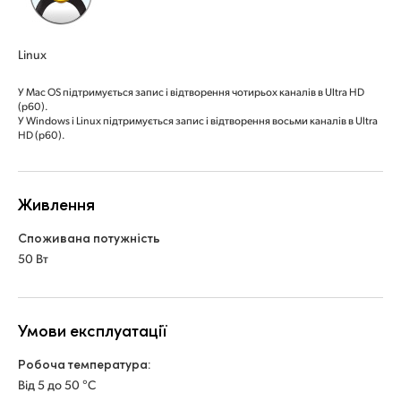
Linux
У Mac OS підтримується запис і відтворення чотирьох каналів в Ultra HD
(p60).
У Windows і Linux підтримується запис і відтворення восьми каналів в Ultra
HD (p60).
Живлення
Споживана потужність
50 Вт
Умови експлуатації
Робоча температура:
Від 5 до 50 °C