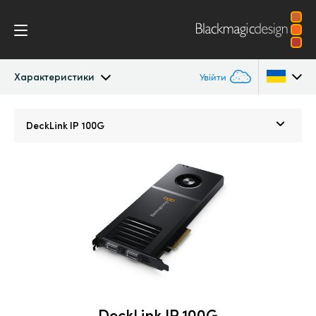
Характеристики
Увійти
DeckLink IP
Argentina
DeckLink IP 100G
Australia
Характеристики
Austria
Brazil
Canada
China
Denmark
DeckLink IP 100G