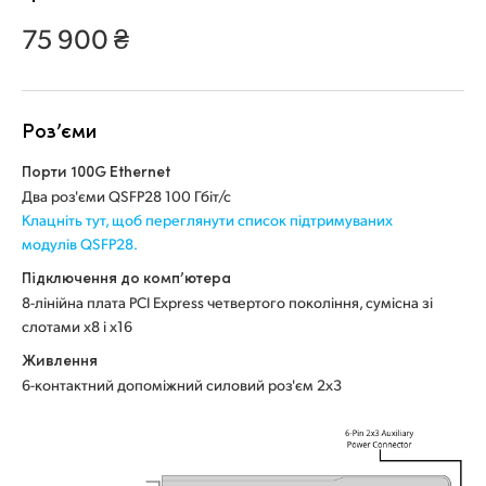
Netherlands
75 900 ₴
New Zealand
Norway
Роз’єми
Poland
Порти 100G Ethernet
Portugal
Два роз'єми QSFP28 100 Гбіт/с
Клацніть тут, щоб переглянути список підтримуваних
Singapore
модулів QSFP28.
Підключення до комп’ютера
South Africa
8-лінійна плата PCI Express четвертого покоління, сумісна зі
слотами х8 і х16
Spain
Живлення
Sweden
6-контактний допоміжний силовий роз'єм 2x3
Chinese Taipei
Turkey