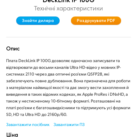
Finland
Технічні характеристики
France
Знайти дилера
Роздрукувати PDF
Germany
Hong Kong SAR, China
Опис
India
Плата DeckLink IP 100G дозволяє одночасно записувати та
відтворювати до восьми каналів Ultra HD-відео у мовних IP-
Italy
системах 2110 через два оптичні роз'єми QSFP28, які
забезпечують повне дублювання. Вона призначена для роботи
Japan
з матеріалом найвищої якості та дає змогу вести захоплення й
виведення в таких відомих кодеках, як Apple ProRes і DNxHD, а
Korea
також у нестисненому 10-бітному форматі. Розташовані на
платі роз'єми є багатошвидкісними та підтримують усі формати
Mexico
SD, HD та Ultra HD до 2160p/60.
Malaysia
Завантажити посібник
Завантажити ПЗ
Ціна