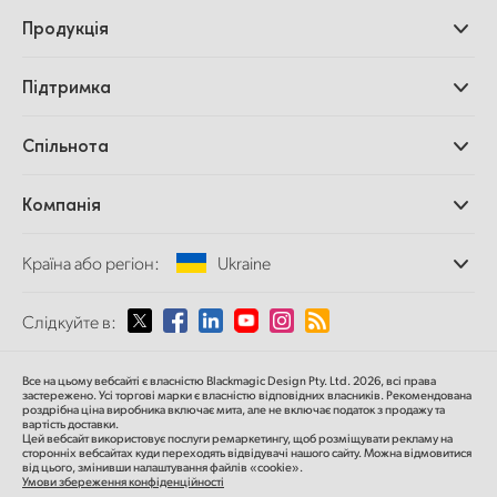
Продукція
Професійні камери
Підтримка
Додатки DaVinci
Resolve і Fusion
Дилери
Спільнота
Відеомікшери ATEM
Центр підтримки
Ultimatte
Зворотній зв'язок
Splice Community
Компанія
Дискові рекордери
Захоплення
Офіси
та відтворення
Країна або регіон:
Ukraine
Про нас
Сканер Cintel
Партнери
Перетворення форматів
Виберіть вашу країну або регіон
Слідкуйте в:
Медіа
Мовні конвертери
Моніторинг
Argentina
Все на цьому вебсайті є власністю Blackmagic Design Pty. Ltd. 2026, всі права
Мережеве сховище
застережено.
Усі торгові марки є власністю відповідних власників.
Рекомендована
роздрібна ціна
виробника включає мита, але не включає податок з продажу та
MultiView
Australia
вартість доставки.
Цей вебсайт використовує послуги ремаркетингу, щоб розміщувати рекламу на
Маршрутизація та розподіл
сторонніх вебсайтах куди переходять відвідувачі нашого сайту. Можна відмовитися
від цього, змінивши налаштування файлів «cookie».
Стрімінг та кодування
Austria
Умови збереження конфіденційності