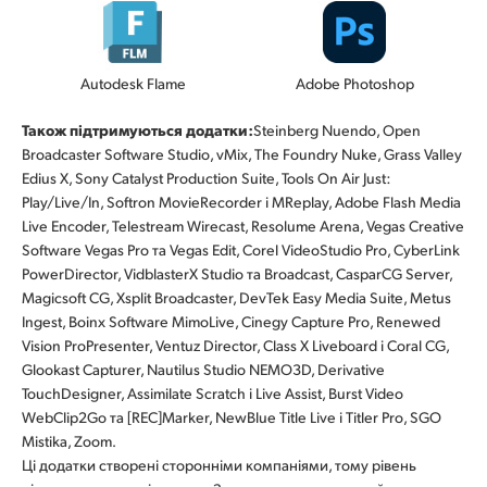
Autodesk Flame
Adobe Photoshop
Також підтримуються додатки:
Steinberg Nuendo, Open
Broadcaster Software Studio, vMix, The Foundry Nuke, Grass Valley
Edius X, Sony Catalyst Production Suite, Tools On Air Just:
Play/Live/In, Softron MovieRecorder і MReplay, Adobe Flash Media
Live Encoder, Telestream Wirecast, Resolume Arena, Vegas Creative
Software Vegas Pro та Vegas Edit, Corel VideoStudio Pro, CyberLink
PowerDirector, VidblasterX Studio та Broadcast, CasparCG Server,
Magicsoft CG, Xsplit Broadcaster, DevTek Easy Media Suite, Metus
Ingest, Boinx Software MimoLive, Cinegy Capture Pro, Renewed
Vision ProPresenter, Ventuz Director, Class X Liveboard і Coral CG,
Glookast Capturer, Nautilus Studio NEMO3D, Derivative
TouchDesigner, Assimilate Scratch і Live Assist, Burst Video
WebClip2Go та [REC]Marker, NewBlue Title Live і Titler Pro, SGO
Mistika, Zoom.
Ці додатки створені сторонніми компаніями, тому рівень