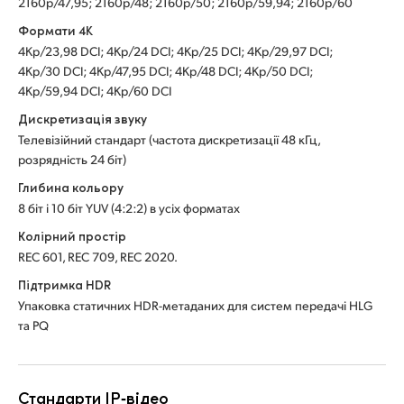
2160p/47,95; 2160p/48; 2160p/50; 2160p/59,94; 2160p/60
Формати 4K
4Kp/23,98 DCI; 4Kp/24 DCI; 4Kp/25 DCI; 4Kp/29,97 DCI;
4Kp/30 DCI; 4Kp/47,95 DCI; 4Kp/48 DCI; 4Kp/50 DCI;
4Kp/59,94 DCI; 4Kp/60 DCI
Дискретизація звуку
Телевізійний стандарт (частота дискретизації 48 кГц,
розрядність 24 біт)
Глибина кольору
8 біт і 10 біт YUV (4:2:2) в усіх форматах
Колірний простір
REC 601, REC 709, REC 2020.
Підтримка HDR
Упаковка статичних HDR-метаданих для систем передачі HLG
та PQ
Стандарти IP‑відео