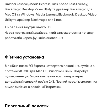
DaVinci Resolve, Media Express, Disk Speed Test, LiveKey,
Blackmagic Desktop Video Utility та драйвер Blackmagic для
Mac OS та Windows. Media Express, Blackmagic Desktop Video
Utility та драйвер Blackmagic для Linux.
Оновлення внутрішнього ПЗ
Через програмний драйвер, який запускається на початку
роботи або через функцію оновлення
Фізична установка
8-лінійна плата PCI Express четвертого покоління, сумісна зі
слотами х8 і х16 для Mac OS, Windows і Linux. Потребує
підключення до блока живлення комп'ютера через
допоміжний силовий роз'єм 2x3. Повний перелік системних
вимог дивіться в розділі «Підтримка».
Програмний додаток