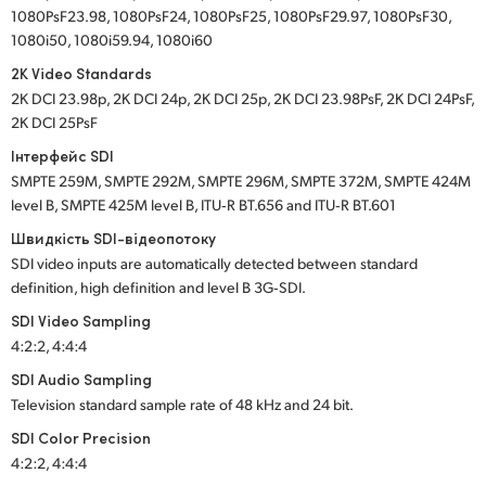
1080PsF23.98, 1080PsF24, 1080PsF25, 1080PsF29.97, 1080PsF30,
1080i50, 1080i59.94, 1080i60
2K Video Standards
2K DCI 23.98p, 2K DCI 24p, 2K DCI 25p, 2K DCI 23.98PsF, 2K DCI 24PsF,
2K DCI 25PsF
Інтерфейс SDI
SMPTE 259M, SMPTE 292M, SMPTE 296M, SMPTE 372M, SMPTE 424M
level B, SMPTE 425M level B, ITU‑R BT.656 and ITU‑R BT.601
Швидкість SDI-відеопотоку
SDI video inputs are automatically detected between standard
definition, high definition and level B 3G‑SDI.
SDI Video Sampling
4:2:2, 4:4:4
SDI Audio Sampling
Television standard sample rate of 48 kHz and 24 bit.
SDI Color Precision
4:2:2, 4:4:4