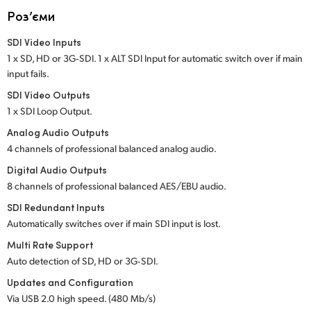
Netherlands
Роз’єми
New Zealand
SDI Video Inputs
1 x SD, HD or 3G‑SDI. 1 x ALT SDI Input for
automatic switch over if main
Norway
input fails.
Poland
SDI Video Outputs
1 x SDI Loop Output.
Portugal
Analog Audio Outputs
4 channels of professional balanced analog audio.
Singapore
Digital Audio Outputs
South Africa
8 channels of professional balanced AES/EBU audio.
SDI Redundant Inputs
Spain
Automatically switches over if main SDI input is lost.
Sweden
Multi Rate Support
Auto detection of SD, HD or 3G‑SDI.
Chinese Taipei
Updates and Configuration
Via USB 2.0 high speed. (480 Mb/s)
Turkey