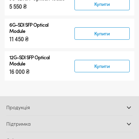
Купити
5 550 ₴
6G-SDI SFP Optical
Module
Купити
11 450 ₴
12G-SDI SFP Optical
Module
Купити
16 000 ₴
Продукція
Професійні камери
Підтримка
Додатки DaVinci
Resolve і Fusion
Дилери