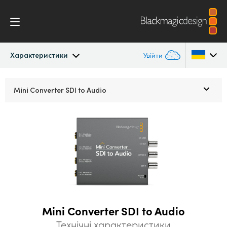
Характеристики
Увійти
Mini Converters
Argentina
Mini Converter
SDI to Audio
Australia
Застосування
Austria
Моделі
Brazil
Характеристики
Canada
China
Mini Converter SDI to Audio
Denmark
Технічні характеристики