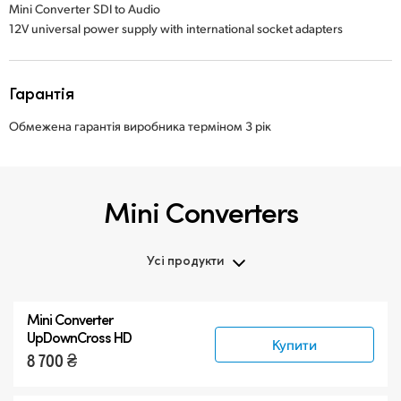
Mini Converter SDI to Audio
12V universal power supply with international socket adapters
Гарантія
Обмежена гарантія виробника терміном 3 рік
Mini Converters
Усі продукти
Усі продукти
Mini Converter
3G-SDI Mini Converters
UpDownCross HD
Купити
8 700 ₴
6G-SDI Mini Converters
12G-SDI Mini Converters