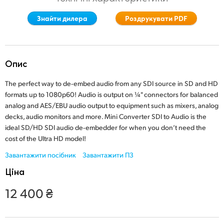
Finland
Знайти дилера
Роздрукувати PDF
France
Germany
Опис
Hong Kong SAR, China
The perfect way to de‑embed audio from any SDI source in SD and HD
formats up to 1080p60! Audio is output on ¼" connectors for balanced
India
analog and AES/EBU audio output to equipment such as mixers, analog
decks, audio monitors and more. Mini Converter SDI to Audio is the
Italy
ideal SD/HD SDI audio de‑embedder for when you don’t need the
cost of the Ultra HD model!
Japan
Завантажити посібник
Завантажити ПЗ
Korea
Ціна
Mexico
12 400 ₴
Malaysia