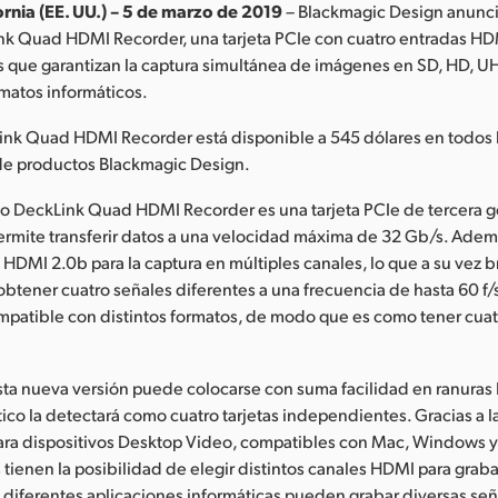
ornia (EE. UU.) – 5 de marzo de 2019
– Blackmagic Design anunci
k Quad HDMI Recorder, una tarjeta PCIe con cuatro entradas HD
 que garantizan la captura simultánea de imágenes en SD, HD, U
rmatos informáticos.
ink Quad HDMI Recorder está disponible a 545 dólares en todos 
 de productos Blackmagic Design.
o DeckLink Quad HDMI Recorder es una tarjeta PCIe de tercera 
permite transferir datos a una velocidad máxima de 32 Gb/s. Adem
 HDMI 2.0b para la captura en múltiples canales, lo que a su vez b
obtener cuatro señales diferentes a una frecuencia de hasta 60 f/
patible con distintos formatos, de modo que es como tener cuatr
esta nueva versión puede colocarse con suma facilidad en ranuras 
ico la detectará como cuatro tarjetas independientes. Gracias a 
ara dispositivos Desktop Video, compatibles con Mac, Windows y 
 tienen la posibilidad de elegir distintos canales HDMI para graba
 diferentes aplicaciones informáticas pueden grabar diversas se