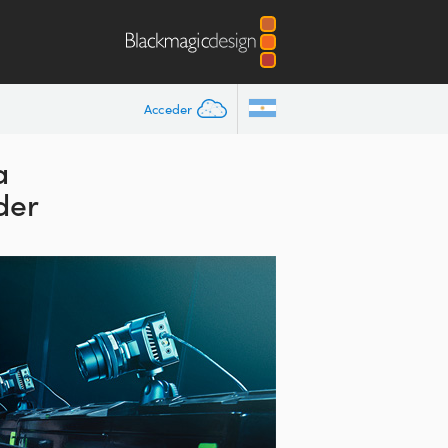
Acceder
a
der