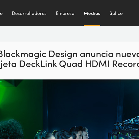
te
Desarrolladores
Empresa
Medios
Splice
Blackmagic Design anuncia nuev
rjeta DeckLink Quad HDMI Recor