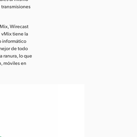
 transmisiones
Mix, Wirecast
 vMix tiene la
o informático
 mejor de todo
 ranura, lo que
n, móviles en