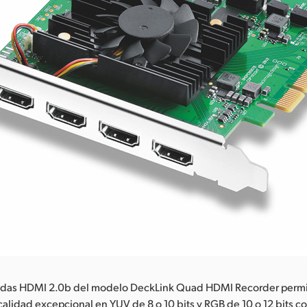
radas HDMI 2.0b del modelo DeckLink Quad HDMI Recorder permi
alidad excepcional en YUV de 8 o 10 bits y RGB de 10 o 12 bits c