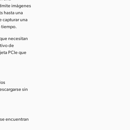
 admite imágenes
ts hasta una
de capturar una
o tiempo.
 que necesitan
tivo de
jeta PCIe que
los
escargarse sin
 se encuentran