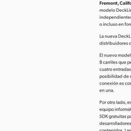
Fremont, Calif
modelo DeckLin
independientes
o incluso en fo
La nueva DeckL
distribuidores
El nuevo model
8 carriles que 
cuatro entradas
posibilidad de 
conexión es com
en una.
Por otro lado, 
equipo informát
SDK gratuitas p
desarrolladores
contenidos. Las