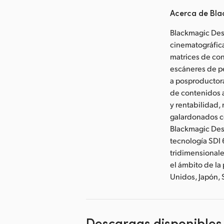
Acerca de Bla
Blackmagic Desi
cinematográfica
matrices de con
escáneres de pe
a posproductoras
de contenidos 
y rentabilidad,
galardonados co
Blackmagic Des
tecnología SDI 
tridimensionale
el ámbito de la
Unidos, Japón,
Descargas disponibles