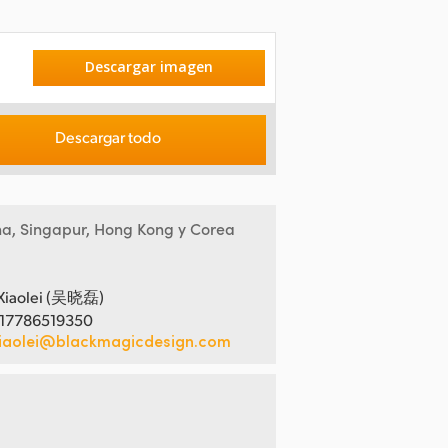
Descargar imagen
Descargar todo
na, Singapur, Hong Kong y Corea
Xiaolei (吴晓磊)
 17786519350
iaolei@blackmagicdesign.com