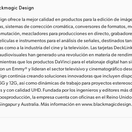
ckmagic Design
gn ofrece la mejor calidad en productos para la edición de imág
s, sistemas de corrección cromática, conversores de formatos, m
mutación, mezcladores para producciones en directo, grabadores
lículas e instrumentos para el análisis de señales, destinados tan
 como a la industria del cine y la televisión. Las tarjetas DeckLink
audiovisuales han generado una revolución en materia de rendi
 mientras que los productos DaVinci para el etalonaje digital han s
n un Emmy® y lideran el sector televisivo y cinematográfico des
ign continúa creando soluciones innovadoras que incluyen dispo
6G y 12G, así como dinámicas de trabajo para proyectos estereos
s y con calidad UHD. Fundada por los ingenieros y editores más
 posproducción, la empresa cuenta con oficinas en el Reino Unido
 Singapur y Australia. Más información en www.blackmagicdesign