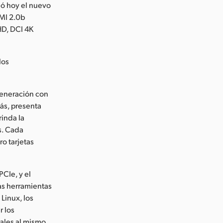
ó hoy el nuevo
MI 2.0b
HD, DCI 4K
los
generación con
ás, presenta
rinda la
s. Cada
o tarjetas
PCIe, y el
las herramientas
Linux, los
r los
ñales al mismo