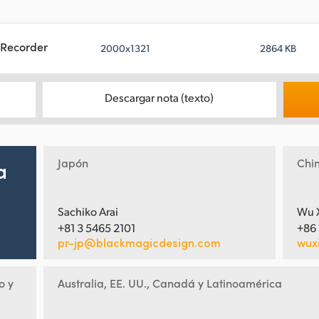
Recorder
2000x1321
2864 KB
Descargar nota (texto)
Japón
Chi
a
Sachiko Arai
Wu 
+81 3 5465 2101
+86
pr-jp@blackmagicdesign.com
wux
o y
Australia, EE. UU., Canadá y Latinoamérica