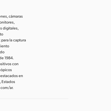
enes, cámaras
onitores,
 digitales,
to
 para la captura
miento
ido
de 1984.
sitivos con
cópicos
 destacados en
, Estados
.com/ar.