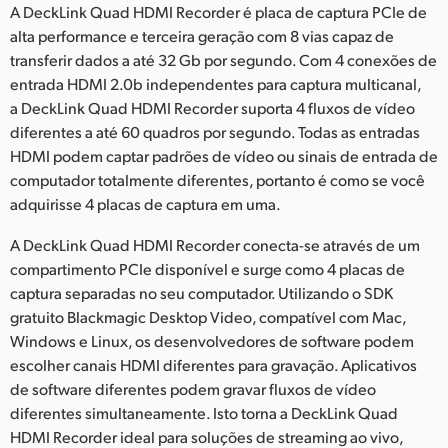
Netherlands
A DeckLink Quad HDMI Recorder é placa de captura PCIe de
alta performance e terceira geração com 8 vias capaz de
New Zealand
transferir dados a até 32 Gb por segundo. Com 4 conexões de
entrada HDMI 2.0b independentes para captura multicanal,
Norway
a DeckLink Quad HDMI Recorder suporta 4 fluxos de vídeo
Poland
diferentes a até 60 quadros por segundo. Todas as entradas
HDMI podem captar padrões de vídeo ou sinais de entrada de
Portugal
computador totalmente diferentes, portanto é como se você
adquirisse 4 placas de captura em uma.
Singapore
A DeckLink Quad HDMI Recorder conecta-se através de um
South Africa
compartimento PCIe disponível e surge como 4 placas de
captura separadas no seu computador. Utilizando o SDK
Spain
gratuito Blackmagic Desktop Video, compatível com Mac,
Windows e Linux, os desenvolvedores de software podem
Sweden
escolher canais HDMI diferentes para gravação. Aplicativos
de software diferentes podem gravar fluxos de vídeo
Chinese Taipei
diferentes simultaneamente. Isto torna a DeckLink Quad
Turkey
HDMI Recorder ideal para soluções de streaming ao vivo,