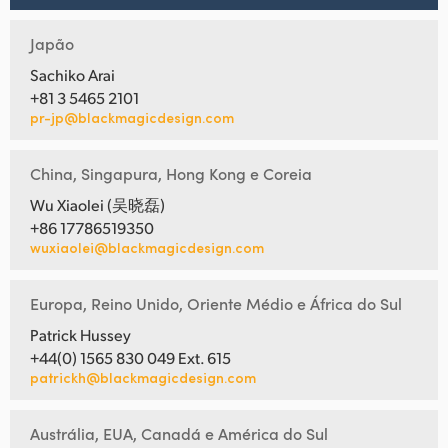
Japão
Sachiko Arai
+81 3 5465 2101
pr-jp@blackmagicdesign.com
China, Singapura, Hong Kong e Coreia
Wu Xiaolei (吴晓磊)
+86 17786519350
wuxiaolei@blackmagicdesign.com
Europa, Reino Unido, Oriente Médio e África do Sul
Patrick Hussey
+44(0) 1565 830 049 Ext. 615
patrickh@blackmagicdesign.com
Austrália, EUA, Canadá e América do Sul