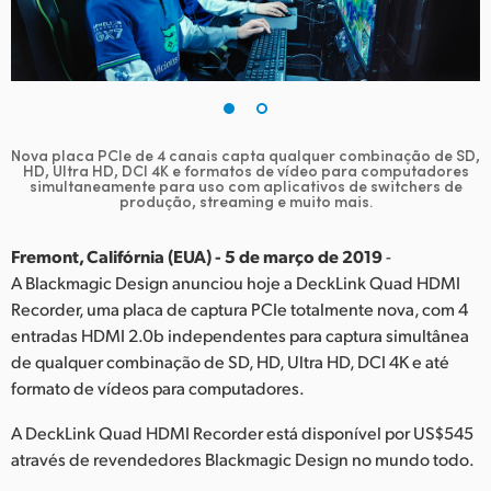
Finland
France
Germany
Nova placa PCIe de 4 canais capta qualquer combinação de SD,
Hong Kong SAR, China
HD, Ultra HD, DCI 4K e formatos de vídeo para computadores
simultaneamente para uso com aplicativos de switchers de
produção, streaming e muito mais.
India
Fremont, Califórnia (EUA) - 5 de março de 2019
-
Italy
A Blackmagic Design anunciou hoje a DeckLink Quad HDMI
Japan
Recorder, uma placa de captura PCIe totalmente nova, com 4
entradas HDMI 2.0b independentes para captura simultânea
Korea
de qualquer combinação de SD, HD, Ultra HD, DCI 4K e até
formato de vídeos para computadores.
Mexico
A DeckLink Quad HDMI Recorder está disponível por US$545
Malaysia
através de revendedores Blackmagic Design no mundo todo.