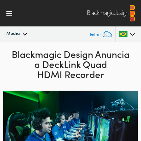
Media
Entrar
Novidades
Blackmagic Design Anuncia
Argentina
a DeckLink Quad
Australia
Arquivo
HDMI Recorder
Austria
Imagens para Imprensa
Brazil
Canada
China
Denmark