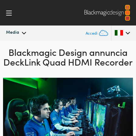
Media
Accedi
In primo piano
Blackmagic Design annuncia
Argentina
DeckLink Quad HDMI Recorder
Australia
Archivio
Austria
Immagini per i media
Brazil
Canada
China
Denmark