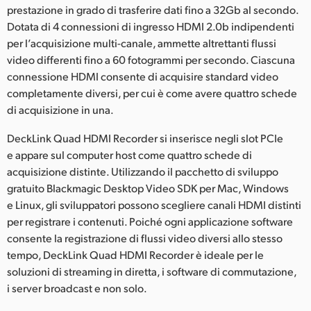
Netherlands
prestazione in grado di trasferire dati fino a 32Gb al secondo.
Dotata di 4 connessioni di ingresso HDMI 2.0b indipendenti
New Zealand
per l’acquisizione multi-canale, ammette altrettanti flussi
video differenti fino a 60 fotogrammi per secondo. Ciascuna
Norway
connessione HDMI consente di acquisire standard video
Poland
completamente diversi, per cui è come avere quattro schede
di acquisizione in una.
Portugal
DeckLink Quad HDMI Recorder si inserisce negli slot PCIe
Singapore
e appare sul computer host come quattro schede di
acquisizione distinte. Utilizzando il pacchetto di sviluppo
South Africa
gratuito Blackmagic Desktop Video SDK per Mac, Windows
e Linux, gli sviluppatori possono scegliere canali HDMI distinti
Spain
per registrare i contenuti. Poiché ogni applicazione software
consente la registrazione di flussi video diversi allo stesso
Sweden
tempo, DeckLink Quad HDMI Recorder è ideale per le
Chinese Taipei
soluzioni di streaming in diretta, i software di commutazione,
i server broadcast e non solo.
Turkey