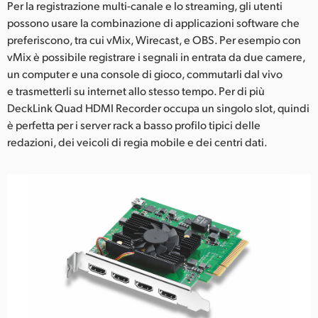
Per la registrazione multi-canale e lo streaming, gli utenti
UAE
possono usare la combinazione di applicazioni software che
preferiscono, tra cui vMix, Wirecast, e OBS. Per esempio con
Ukraine
vMix è possibile registrare i segnali in entrata da due camere,
un computer e una console di gioco, commutarli dal vivo
United Kingdom
e trasmetterli su internet allo stesso tempo. Per di più
DeckLink Quad HDMI Recorder occupa un singolo slot, quindi
United States
è perfetta per i server rack a basso profilo tipici delle
redazioni, dei veicoli di regia mobile e dei centri dati.