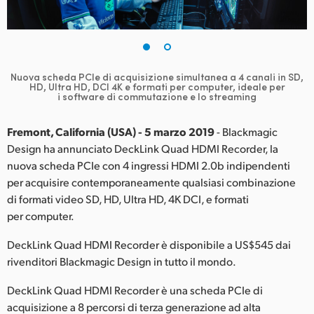
Finland
France
Germany
Nuova scheda PCIe di acquisizione simultanea a 4 canali in SD,
HD, Ultra HD, DCI 4K e formati per computer, ideale per
i software di commutazione e lo streaming
Hong Kong SAR, China
Fremont, California (USA) - 5 marzo 2019
- Blackmagic
India
Design ha annunciato DeckLink Quad HDMI Recorder, la
Italia
nuova scheda PCIe con 4 ingressi HDMI 2.0b indipendenti
per acquisire contemporaneamente qualsiasi combinazione
Japan
di formati video SD, HD, Ultra HD, 4K DCI, e formati
per computer.
Korea
DeckLink Quad HDMI Recorder è disponibile a US$545 dai
Mexico
rivenditori Blackmagic Design in tutto il mondo.
Malaysia
DeckLink Quad HDMI Recorder è una scheda PCIe di
acquisizione a 8 percorsi di terza generazione ad alta