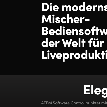
Die modern
Mischer-
Bediensoft
der Welt für
Liveprodukt
Eleg
ATEM Software Control punktet mit 
Das vertraute Layout im Mischer-Arb