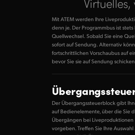
Virtuelles,
Mit ATEM werden Ihre Liveprodukti
Liveschaltung bereitstehendes Materi
denn je. Der Programmbus ist stets 
es per Klick auf die „Cut“- oder „
Quellwechsel. Sobald Sie eine Quel
Der Vorschaubus zeigt Ihnen die Q
sofort auf Sendung. Alternativ kön
Übergang an, damit Sie Ihre L
fortschrittlichen Vorschaubus auf 
bevor Sie sie auf Sendung schicken.
Übergangssteue
Der Übergangssteuerblock gibt Ihne
auf Bedienelemente, über die Sie d
Übergängen bei Liveproduktionen
vorgeben. Treffen Sie Ihre Auswahl 