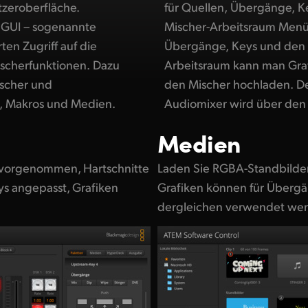
zeroberfläche.
usätzlich hält der
 GUI – sogenannte
reit, über die Sie
en Zugriff auf die
anpassen. Im Medien-
scherfunktionen. Dazu
 verwalten und diese in
ischer und
ht Mehrkanal-
, Makros und Medien.
Audiomixer wird über den 
Medien
 vorgenommen, Hartschnitte
Laden Sie RGBA-Standbilde
ys angepasst, Grafiken
Grafiken können für Übergä
dergleichen verwendet we