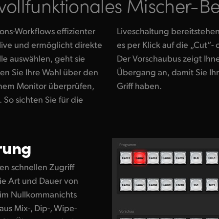
 vollfunktionales
Mischer-Be
ons-Workflows effizienter
al. Erst dann schalten Sie
live und ermöglicht direkte
Auto“-Buttons auf Sendung.
le auswählen, geht sie
uelle für den nächsten
nen Sie Ihre Wahl über den
iveproduktion immer im
einem Monitor überprüfen,
Griff haben.
 So sichten Sie für die
rung
n schnellen Zugriff
ie Art und Dauer von
 im Nullkommanichts
aus Mix-, Dip-, Wipe-