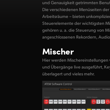
und Genauigkeit getrimmten Benut
für Quellen, Übergänge, Keyer und mehr. Z
Die verschiedenen Menüseiten der
Mischer-Arbeitsraum Menüpaletten be
Arbeitsräume – bieten unkompliziert
Übergänge, Keys und den Media Player 
Steuerelemente der wichtigsten Mi
Arbeitsraum kann man Grafikdateien
gehören u. a. die Steuerung von M
den Mischer hochladen. Der integrierte Fairlig
angeschlossenen Rekordern, Audio
Mischer
Hier werden Mischereinstellungen
und Übergänge live ausgeführt, Ke
überlagert und vieles mehr.