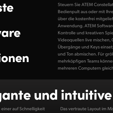
ste
Steuern Sie ATEM Constellat
Bedienpult aus oder mit I
über die kostenfrei mitgeli
ware
Anwendung. ATEM Software 
Kontrolle und kreativen Spi
Videoquellen live mischen, 
Übergänge und Keys einsetz
ionen
und Ton abmischen. Für grö
mehrköpfigen Teams können 
mehreren Computern gleichz
ante und intuitiv
einer auf Schnelligkeit
eitsraum bietet Buttons