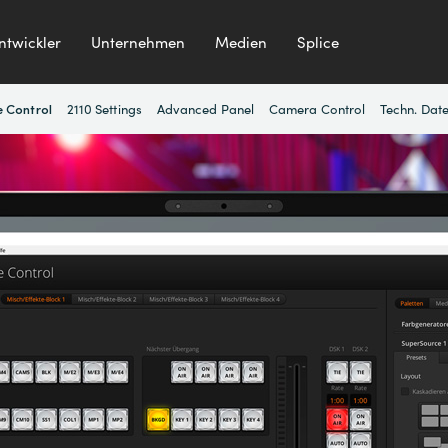
ntwickler
Unternehmen
Medien
Splice
2110 Settings
Advanced Panel
Camera Control
Techn. Dat
 Control