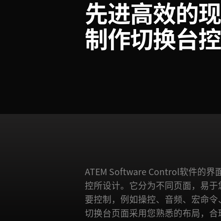
先进高效的
制作切换台
ATEM Software Control
制和键控等操作项的位置。此外
控所设计。它分为不同页面，易于
置面板，可用来调整转场、键控以
要控制，例如操控、音频、宏命令
能用来管理您的所有图形文件，并
切换台页面采用您熟悉的布局，合