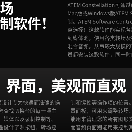
现场
ATEM Constellati
Mac版或Windows版ATEM 
控制软件！
制。ATEM Software 
意选择！这款软件能实现各
到媒体池，使用各类转场及
混合音频。从事较大规模的
员都安装这款软件，同一时
界面，美观而直观
软件的界面设计专为快速而准确的操
，切换台页面还设有多个设
您查找切换台的每一项主
及媒体播放器。媒体页面
、媒体以及录机控制等。
且将它们加载到切换台，
理设计了源按钮、转场控
而音频页面则能用来控制其内