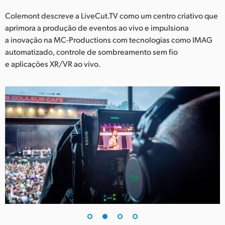
Netherlands
Colemont descreve a LiveCut.TV como um centro criativo que
New Zealand
aprimora a produção de eventos ao vivo e impulsiona
a inovação na MC-Productions com tecnologias como IMAG
Norway
automatizado, controle de sombreamento sem fio
e aplicações XR/VR ao vivo.
Poland
Portugal
Singapore
South Africa
Spain
Sweden
Chinese Taipei
Turkey