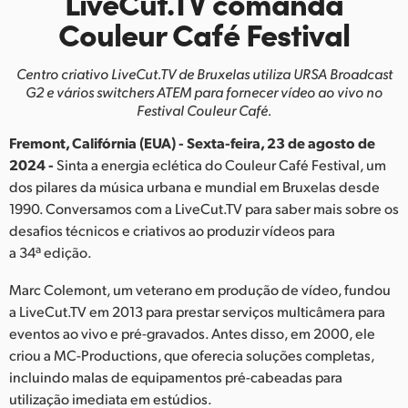
LiveCut.TV comanda
Finland
Couleur Café Festival
France
Centro criativo LiveCut.TV de Bruxelas utiliza URSA Broadcast
G2
e vários switchers ATEM para fornecer vídeo ao vivo no
Germany
Festival Couleur Café.
Hong Kong SAR, China
Fremont, Califórnia (EUA) - Sexta-feira, 23 de agosto de
2024 -
Sinta a energia eclética do Couleur Café Festival, um
India
dos pilares da música urbana e mundial em Bruxelas desde
1990. Conversamos com a LiveCut.TV para saber mais sobre os
Italy
desafios técnicos e criativos ao produzir vídeos para
a 34ª edição.
Japan
Marc Colemont, um veterano em produção de vídeo, fundou
Korea
a LiveCut.TV em 2013 para prestar serviços multicâmera para
Mexico
eventos ao vivo e pré-gravados. Antes disso, em 2000, ele
criou a MC-Productions, que oferecia soluções completas,
Malaysia
incluindo malas de equipamentos pré-cabeadas para
utilização imediata em estúdios.