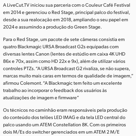
A LiveCut.TV iniciou sua parceria com o Couleur Café Festival
em 2014 e gerenciou o Red Stage, principal palco do festival,
desde a sua realocação em 2018, ampliando o seu papel em
2024 e assumindo a produção do Green Stage.
Para o Red Stage, um pacote de sete câmeras consistia em
quatro Blackmagic URSA Broadcast G2s equipadas com
diversas lentes Canon (lentes de estúdio em caixa 4K UHD
86x e 70x, assim como HD 22x e 9x), além de utilizar vários
controles PTZs. “A URSA Broadcast G2 rivaliza, se não supera,
marcas muito mais caras em termos de qualidade de imagem,”
afirmou Colemont. “A Blackmagic tem feito um excelente
trabalho ao incorporar o feedback dos usuários às
atualizações de imagem e firmware”
Os técnicos no caminhão eram responsáveis pela produção
do conteúdo dos telões LED IMAG e da tela LED central do
palco usando um ATEM Constellation 8K. Com os primeiros
dois M/Es do switcher gerenciados em um ATEM 2 M/E