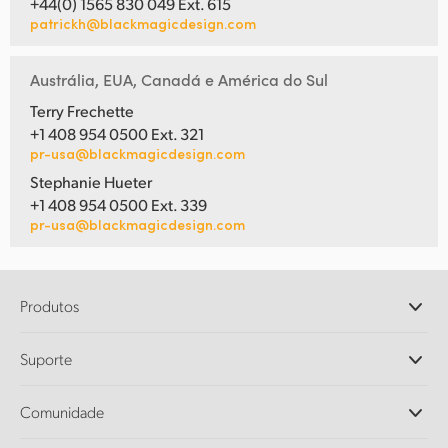
+44(0) 1565 830 049 Ext. 615
patrickh@blackmagicdesign.com
Austrália, EUA, Canadá e América do Sul
Terry Frechette
+1 408 954 0500 Ext. 321
pr-usa@blackmagicdesign.com
Stephanie Hueter
+1 408 954 0500 Ext. 339
pr-usa@blackmagicdesign.com
Produtos
Câmeras Profissionais
Suporte
DaVinci Resolve e Fusion
Switchers de Produção ATEM
Revendedores
Comunidade
Ultimatte
Central de Suporte Técnico
Gravadores de Disco
Fale Conosco