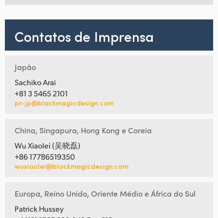
Contatos de Imprensa
Japão
Sachiko Arai
+81 3 5465 2101
pr-jp@blackmagicdesign.com
China, Singapura, Hong Kong e Coreia
Wu Xiaolei (吴晓磊)
+86 17786519350
wuxiaolei@blackmagicdesign.com
Europa, Reino Unido, Oriente Médio e África do Sul
Patrick Hussey