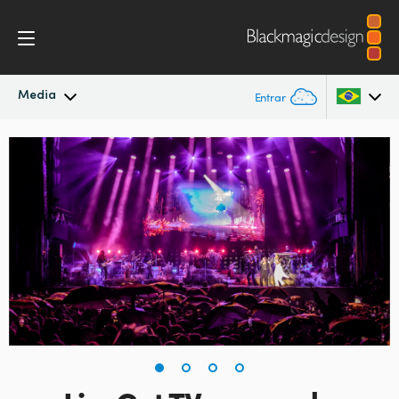
Media
Entrar
Novidades
Argentina
Australia
Arquivo
Austria
Imagens para Imprensa
Brazil
Canada
China
Denmark