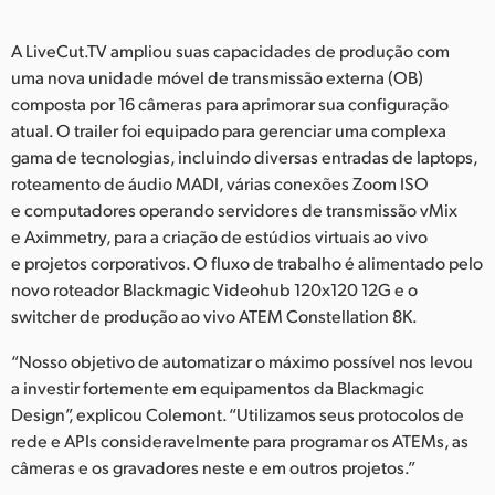
UAE
A LiveCut.TV ampliou suas capacidades de produção com
uma nova unidade móvel de transmissão externa (OB)
Ukraine
composta por 16 câmeras para aprimorar sua configuração
United Kingdom
atual. O trailer foi equipado para gerenciar uma complexa
gama de tecnologias, incluindo diversas entradas de laptops,
United States
roteamento de áudio MADI, várias conexões Zoom ISO
e computadores operando servidores de transmissão vMix
e Aximmetry, para a criação de estúdios virtuais ao vivo
e projetos corporativos. O fluxo de trabalho é alimentado pelo
novo roteador Blackmagic Videohub 120x120 12G e o
switcher de produção ao vivo ATEM Constellation 8K.
“Nosso objetivo de automatizar o máximo possível nos levou
a investir fortemente em equipamentos da Blackmagic
Design”, explicou Colemont. “Utilizamos seus protocolos de
rede e APIs consideravelmente para programar os ATEMs, as
câmeras e os gravadores neste e em outros projetos.”