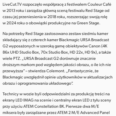
LiveCut.TV rozpoczęło współpracę z festiwalem Couleur Café
w 2013 roku i zarządza główną sceną festiwalu Red Stage od
czasu jej przeniesienia w 2018 roku, rozszerzając swoją rolę
w 2024 roku o obowiązki produkcyjne na Green Stage.
Na potrzeby Red Stage zastosowano zestaw siedmiu kamer
składający się z czterech kamer Blackmagic URSA Broadcast
G2 wyposażonych w szeroką gamę obiektywów Canon (4K
86x UHD Studio Box, 70x Studio Box, HD 22x, HD 9x), a także
wiele PTZ. „URSA Broadcast G2 dorównuje znacznie
droższym markom pod względem jakości obrazu, o ile ich nie
przewyższa” – stwierdza Colemont. „Fantastycznie, że
Blackmagic uwzględnił opinie użytkowników w aktualizacjach
obrazu i oprogramowania układowego”.
Technicy w wozie byli odpowiedzialni za produkcję treści na
ekrany LED IMAG na scenie i centralny ekran LED z tyłu sceny
przy użyciu ATEM Constellation 8K. Pierwsze dwa M/E
miksera były zarządzane przez ATEM 2 M/E Advanced Panel