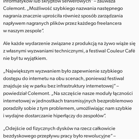
informatyków lub skryptów serwerowych” – zauważa
Colemont. „Możliwość szybkiego nazwania następnego
nagrania znacznie uprościła również sposób zarządzania
napływem nagranych plików przez każdego freelancera
w naszym zespole”.
Ale każde wydarzenie związane z produkcją na żywo wiąże się
z własnymi wyzwaniami technicznymi, a festiwal Couleur Café
nie był tu wyjątkiem.
„Największym wyzwaniem było zapewnienie szybkiego
dostępu do internetu na obu scenach, ponieważ festiwal
znajduje się w parku bez infrastruktury internetowej” –
powiedział Colemont. „Na szczęście nasze moduły łączności
internetowej w jednostkach transmisyjnych bezproblemowo
poradziły sobie z tym problemem, umożliwiając nam szybkie
i wydajne dostarczanie hiperłączy do zespołów”.
„Odejście od fizycznych dysków na rzecz całkowicie
bezdyskowego przepływu pracy było rewolucyjne” –