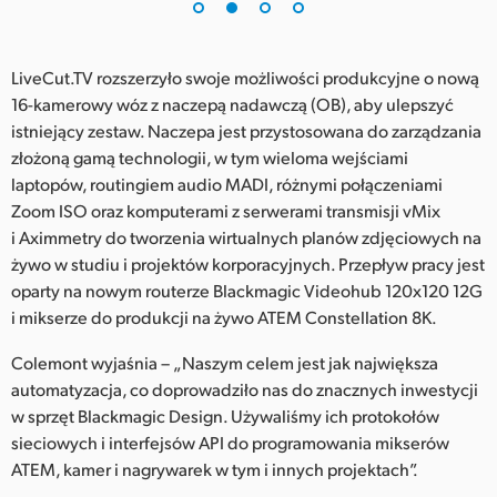
UAE
LiveCut.TV rozszerzyło swoje możliwości produkcyjne o nową
Ukraine
16-kamerowy wóz z naczepą nadawczą (OB), aby ulepszyć
United Kingdom
istniejący zestaw. Naczepa jest przystosowana do zarządzania
złożoną gamą technologii, w tym wieloma wejściami
United States
laptopów, routingiem audio MADI, różnymi połączeniami
Zoom ISO oraz komputerami z serwerami transmisji vMix
i Aximmetry do tworzenia wirtualnych planów zdjęciowych na
żywo w studiu i projektów korporacyjnych. Przepływ pracy jest
oparty na nowym routerze Blackmagic Videohub 120x120 12G
i mikserze do produkcji na żywo ATEM Constellation 8K.
Colemont wyjaśnia – „Naszym celem jest jak największa
automatyzacja, co doprowadziło nas do znacznych inwestycji
w sprzęt Blackmagic Design. Używaliśmy ich protokołów
sieciowych i interfejsów API do programowania mikserów
ATEM, kamer i nagrywarek w tym i innych projektach”.