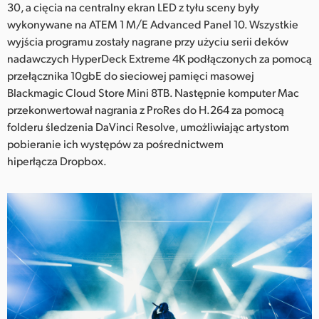
30, a cięcia na centralny ekran LED z tyłu sceny były
wykonywane na ATEM 1 M/E Advanced Panel 10. Wszystkie
wyjścia programu zostały nagrane przy użyciu serii deków
nadawczych HyperDeck Extreme 4K podłączonych za pomocą
przełącznika 10gbE do sieciowej pamięci masowej
Blackmagic Cloud Store Mini 8TB. Następnie komputer Mac
przekonwertował nagrania z ProRes do H.264 za pomocą
folderu śledzenia DaVinci Resolve, umożliwiając artystom
pobieranie ich występów za pośrednictwem
hiperłącza Dropbox.