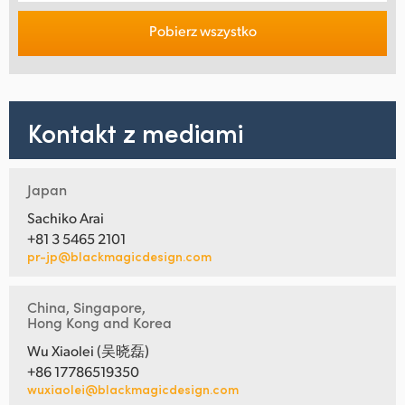
Pobierz wszystko
Kontakt z mediami
Japan
Sachiko Arai
+81 3 5465 2101
pr-jp@blackmagicdesign.com
China, Singapore,
Hong Kong and Korea
Wu Xiaolei (吴晓磊)
+86 17786519350
wuxiaolei@blackmagicdesign.com