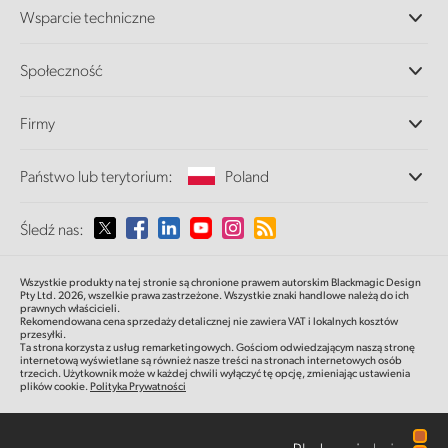
Profesjonalne kamery
Wsparcie techniczne
DaVinci Resolve i oprogramowanie Fusion
Miksery produkcyjne ATEM
Dystrybutorzy
Społeczność
Ultimatte
Centrum wsparcia technicznego
Nagrywarki dyskowe
Skontaktuj się z nami
Splice Community
Firmy
Przechwytywanie i odtwarzanie
Skaner Cintel
Oddziały
Konwersja standardów
Państwo lub terytorium:
Poland
O nas
Konwertery nadawcze
Partnerzy
Monitorowanie
Proszę wybrać państwo lub terytorium
Śledź nas:
Multimedia
Pamięć sieciowa
MultiView
Argentina
Wszystkie produkty na tej stronie są chronione prawem autorskim Blackmagic Design
Routing i dystrybucja
Pty Ltd. 2026,
wszelkie prawa zastrzeżone.
Wszystkie znaki handlowe należą do ich
prawnych właścicieli.
Transmisja i kodowanie
Australia
Rekomendowana cena sprzedaży detalicznej nie zawiera VAT i lokalnych kosztów
przesyłki.
Ta strona korzysta z usług remarketingowych. Gościom odwiedzającym naszą stronę
internetową wyświetlane są również nasze treści na stronach internetowych osób
Austria
trzecich. Użytkownik może w każdej chwili wyłączyć tę opcję, zmieniając ustawienia
plików cookie.
Polityka Prywatności
Brazil