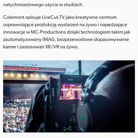
Netherlands
natychmiastowego użycia w studiach.
New Zealand
Colemont opisuje LiveCut.TV jako kreatywne centrum
usprawniające produkcję wydarzeń na żywo i napędzające
Norway
innowacje w MC-Productions dzięki technologiom takim jak
zautomatyzowany IMAG, bezprzewodowe dopasowywanie
Polska
kamer i zastosowań XR/VR na żywo.
Portugal
Singapore
South Africa
Spain
Sweden
Chinese Taipei
Turkey