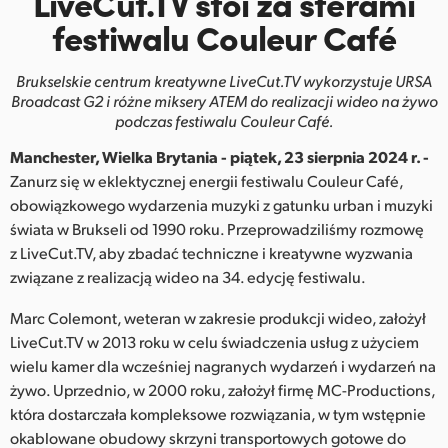
LiveCut.TV stoi za
sterami
Finland
festiwalu Couleur Café
France
Brukselskie centrum kreatywne LiveCut.TV wykorzystuje URSA
Broadcast G2
i różne miksery ATEM do realizacji wideo na żywo
Germany
podczas festiwalu Couleur Café.
Hong Kong SAR, China
Manchester, Wielka Brytania - piątek, 23 sierpnia 2024 r. -
Zanurz się w eklektycznej energii festiwalu Couleur Café,
India
obowiązkowego wydarzenia muzyki z gatunku urban i muzyki
świata w Brukseli od 1990 roku. Przeprowadziliśmy rozmowę
Italy
z LiveCut.TV, aby zbadać techniczne i kreatywne wyzwania
związane z realizacją wideo na 34. edycję festiwalu.
Japan
Marc Colemont, weteran w zakresie produkcji wideo, założył
Korea
LiveCut.TV w 2013 roku w celu świadczenia usług z użyciem
Mexico
wielu kamer dla wcześniej nagranych wydarzeń i wydarzeń na
żywo. Uprzednio, w 2000 roku, założył firmę MC-Productions,
Malaysia
która dostarczała kompleksowe rozwiązania, w tym wstępnie
okablowane obudowy skrzyni transportowych gotowe do