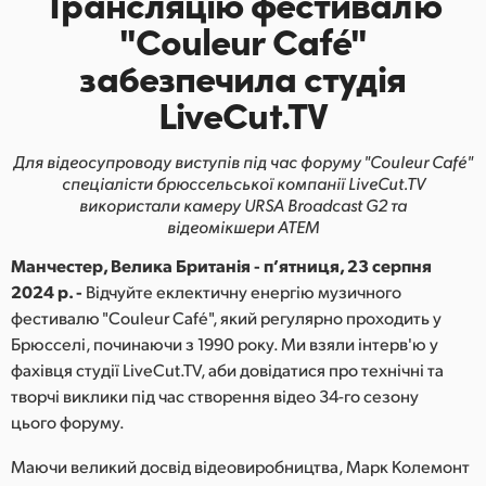
Трансляцію фестивалю
Finland
"Couleur Café"
забезпечила студія
France
LiveCut.TV
Germany
Для відеосупроводу виступів під час форуму "Couleur Café"
Hong Kong SAR, China
спеціалісти
брюссельської компанії LiveCut.TV
використали камеру URSA Broadcast G2 та
India
відеомікшери ATEM
Italy
Манчестер, Велика Британія - п’ятниця, 23 серпня
2024 р. -
Відчуйте еклектичну енергію музичного
Japan
фестивалю "Couleur Café", який регулярно проходить у
Брюсселі, починаючи з 1990 року. Ми взяли інтерв'ю у
Korea
фахівця студії LiveCut.TV, аби довідатися про технічні та
Mexico
творчі виклики під час створення відео 34-го сезону
цього форуму.
Malaysia
Маючи великий досвід відеовиробництва, Марк Колемонт