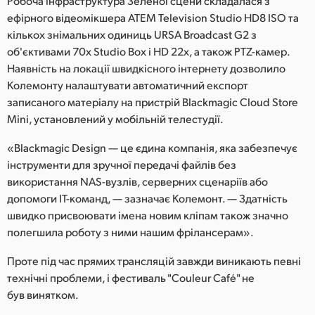
Робоча інфраструктура Зеленої сцени складалася з
ефірного відеомікшера ATEM Television Studio HD8 ISO та
кількох знімальних одиниць URSA Broadcast G2 з
об'єктивами 70x Studio Box і HD 22x, а також PTZ-камер.
Наявність на локації швидкісного інтернету дозволило
Колемонту налаштувати автоматичний експорт
записаного матеріалу на пристрій Blackmagic Cloud Store
Mini, установлений у мобільній телестудії.
«Blackmagic Design — це єдина компанія, яка забезпечує
інструменти для зручної передачі файлів без
використання NAS-вузлів, серверних сценаріїв або
допомоги ІТ-команд, — зазначає Колемонт. — Здатність
швидко присвоювати імена новим кліпам також значно
полегшила роботу з ними нашим фрілансерам».
Проте під час прямих трансляцій завжди виникають певні
технічні проблеми, і фестиваль "Couleur Café" не
був винятком.