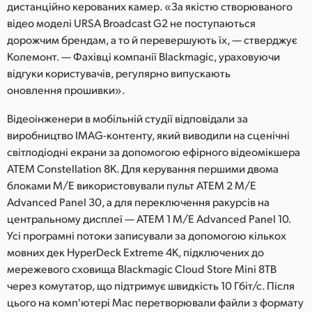
дистанційно керованих камер. «За якістю створюваного
відео моделі URSA Broadcast G2 не поступаються
дорожчим брендам, а то й перевершують їх, — стверджує
Колемонт. — Фахівці компанії Blackmagic, ураховуючи
відгуки користувачів, регулярно випускають
оновлення прошивки».
Відеоінженери в мобільній студії відповідали за
виробництво IMAG-контенту, який виводили на сценічні
світлодіодні екрани за допомогою ефірного відеомікшера
ATEM Constellation 8K. Для керування першими двома
блоками M/E використовували пульт ATEM 2 M/E
Advanced Panel 30, а для переключення ракурсів на
центральному дисплеї — ATEM 1 M/E Advanced Panel 10.
Усі програмні потоки записували за допомогою кількох
мовних дек HyperDeck Extreme 4K, підключених до
мережевого сховища Blackmagic Cloud Store Mini 8TB
через комутатор, що підтримує швидкість 10 Гбіт/с. Після
цього на комп'ютері Mac перетворювали файли з формату