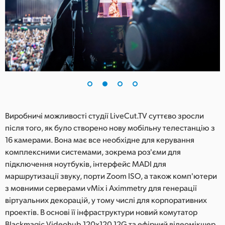
UAE
Ukraine
United Kingdom
United States
Виробничі можливості студії LiveCut.TV суттєво зросли
після того, як було створено нову мобільну телестанцію з
16 камерами. Вона має все необхідне для керування
комплексними системами, зокрема роз'єми для
підключення ноутбуків, інтерфейс MADI для
маршрутизації звуку, порти Zoom ISO, а також комп'ютери
з мовними серверами vMix і Aximmetry для генерації
віртуальних декорацій, у тому числі для корпоративних
проектів. В основі її інфраструктури новий комутатор
Blackmagic Videohub 120x120 12G та ефірний відеомікшер