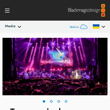
Media
Увійти
Останні новини
Argentina
Australia
Архів новин
Austria
Галерея зображень
Brazil
Canada
China
Denmark