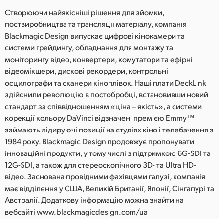
Створюючи найякісніші рішення для зйомки,
поствиробництва та трансляції матеріалу, компанія
Blackmagic Design випускає цифрові кінокамери та
системи грейдингу, обладнання для монтажу та
моніторингу відео, конвертери, комутатори та ефірні
відеомікшери, дискові рекордери, контрольні
осцилографи та сканери кіноплівок. Наші плати DeckLink
здійснили революцію в постобробці, встановивши новий
стандарт за співвідношенням «ціна – якість», а системи
корекції кольору DaVinci відзначені премією Emmy™ і
займають лідируючі позиції на студіях кіно і телебачення з
1984 року. Blackmagic Design продовжує пропонувати
інноваційні продукти, у тому числі з підтримкою 6G-SDI та
12G-SDI, а також для стереоскопічного 3D- та Ultra HD-
відео. Заснована провідними фахівцями галузі, компанія
має відділення у США, Великій Британії, Японії, Сінгапурі та
Австралії. Додаткову інформацію можна знайти на
вебсайті www.blackmagicdesign.com/ua