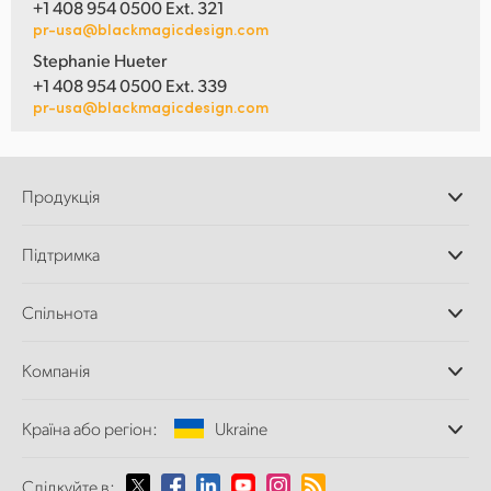
+1 408 954 0500 Ext. 321
pr-usa@blackmagicdesign.com
Stephanie Hueter
+1 408 954 0500 Ext. 339
pr-usa@blackmagicdesign.com
Продукція
Професійні камери
Підтримка
Додатки DaVinci
Resolve і Fusion
Дилери
Спільнота
Відеомікшери ATEM
Центр підтримки
Ultimatte
Зворотній зв'язок
Splice Community
Компанія
Дискові рекордери
Захоплення
Офіси
та відтворення
Країна або регіон:
Ukraine
Про нас
Сканер Cintel
Партнери
Перетворення форматів
Виберіть вашу країну або регіон
Слідкуйте в:
Медіа