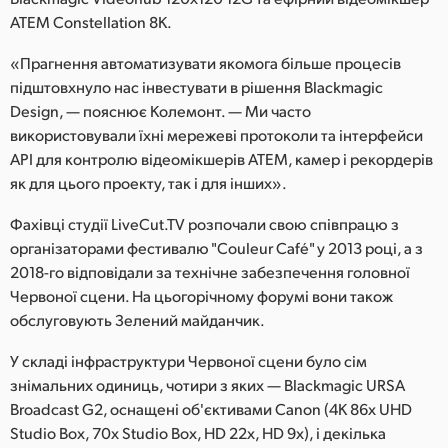
ATEM Constellation 8K.
«Прагнення автоматизувати якомога більше процесів
підштовхнуло нас інвестувати в рішення Blackmagic
Design, — пояснює Колемонт. — Ми часто
використовували їхні мережеві протоколи та інтерфейси
API для контролю відеомікшерів ATEM, камер і рекордерів
як для цього проекту, так і для інших».
Фахівці студії LiveCut.TV розпочали свою співпрацю з
організаторами фестивалю "Couleur Café" у 2013 році, а з
2018-го відповідали за технічне забезпечення головної
Червоної сцени. На цьогорічному форумі вони також
обслуговують Зелений майданчик.
У складі інфраструктури Червоної сцени було сім
знімальних одиниць, чотири з яких — Blackmagic URSA
Broadcast G2, оснащені об'єктивами Canon (4K 86x UHD
Studio Box, 70x Studio Box, HD 22x, HD 9x), і декілька