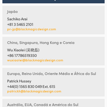
Japão
Sachiko Arai
+81 3 5465 2101
pr-jp@blackmagicdesign.com
China, Singapura, Hong Kong e Coreia
Wu Xiaolei (吴晓磊)
+86 17786519350
wuxiaolei@blackmagicdesign.com
Europa, Reino Unido, Oriente Médio e África do Sul
Patrick Hussey
+44(0) 1565 830 049 Ext. 615
patrickh@blackmagicdesign.com
Austrália, EUA, Canadá e América do Sul