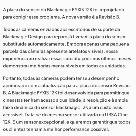
Netherlands
A placa do sensor da Blackmagic PYXIS 12K foi reprojetada
New Zealand
para corrigir esse problema. A nova versão é a Revisão B.
Norway
Todas as câmeras enviadas aos escritórios de suporte da
Blackmagic Design para reparo já tiveram a placa do sensor
Poland
substituída automaticamente. Embora apenas uma pequena
parcela das câmeras apresente artefatos visíveis, nossa
Portugal
experiência ao realizar essas substituições nos últimos meses
demonstrou melhorias mensuráveis em todas as unidades.
Singapore
Portanto, todas as câmeras podem ter seu desempenho
South Africa
aprimorado com a atualização para a placa do sensor Revisão
Spain
B. A Blackmagic PYXIS 12K foi desenvolvida para permitir que
cineastas tenham acesso à qualidade, à resolução e à ampla
Sweden
faixa dinâmica do sensor Blackmagic 12K a um custo mais
acessível. Trata-se do mesmo sensor utilizado na URSA Cine
Chinese Taipei
12K. É um sensor excepcional, e queremos garantir que todos
os clientes tenham a melhor performance possível.
Turkey