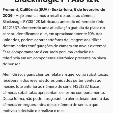
Finland
Fremont, Califórnia (EUA) - Sexta-feira, 6 de fevereiro de
2026 -
Hoje anunciamos o recall de todas as câmeras
France
Blackmagic PYXIS 12K fabricadas antes do número de série
Germany
14221337, oferecendo uma atualização gratuita da placa do
sensor. Identificamos que, em aproximadamente 10% das
Hong Kong SAR, China
unidades, podem ocorrer artefatos de imagem ao utilizar
determinadas configurações de câmera em níveis extremos.
India
Esse comportamento é causado por uma variação de
tolerância em um componente eletrônico presente na placa
Italy
do sensor.
Japan
Além disso, alguns clientes relataram que, como substituição,
receberam dos revendedores unidades pertencentes ao
Korea
mesmo lote anterior ao número de série 14221337. Essas
Mexico
câmeras substitutas apresentam o mesmo comportamento.
Dessa forma, não podemos garantir o pleno desempenho das
Malaysia
câmeras entregues antes desse número de série, o que
motivou a decisão de realizar o recall.