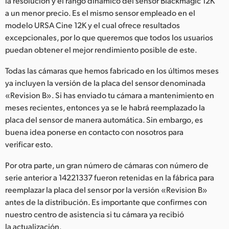
la resolución y el rango dinámico del sensor Blackmagic 12K
a un menor precio. Es el mismo sensor empleado en el
UAE
modelo URSA Cine 12K y el cual ofrece resultados
Ukraine
excepcionales, por lo que queremos que todos los usuarios
puedan obtener el mejor rendimiento posible de este.
United Kingdom
Todas las cámaras que hemos fabricado en los últimos meses
United States
ya incluyen la versión de la placa del sensor denominada
«Revision B». Si has enviado tu cámara a mantenimiento en
meses recientes, entonces ya se le habrá reemplazado la
placa del sensor de manera automática. Sin embargo, es
buena idea ponerse en contacto con nosotros para
verificar esto.
Por otra parte, un gran número de cámaras con número de
serie anterior a 14221337 fueron retenidas en la fábrica para
reemplazar la placa del sensor por la versión «Revision B»
antes de la distribución. Es importante que confirmes con
nuestro centro de asistencia si tu cámara ya recibió
la actualización.