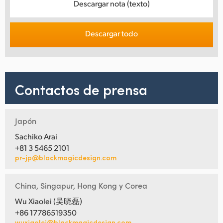
Descargar nota (texto)
Descargar todo
Contactos de prensa
Japón
Sachiko Arai
+81 3 5465 2101
pr-jp@blackmagicdesign.com
China, Singapur, Hong Kong y Corea
Wu Xiaolei (吴晓磊)
+86 17786519350
wuxiaolei@blackmagicdesign.com