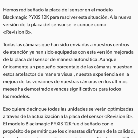
Netherlands
Hemos rediseñado la placa del sensor en el modelo
New Zealand
Blackmagic PYXIS 12K para resolver esta situación. A la nueva
versión de la placa del sensor se le conoce como
Norway
«Revision B».
Poland
Todas las cámaras que han sido enviadas a nuestros centros
de atención ya han sido equipadas con esta versión mejorada
Portugal
de la placa del sensor de manera automática. Aunque
únicamente un pequeño porcentaje de las cámaras muestran
Singapore
estos artefactos de manera visual, nuestra experiencia en la
South Africa
mejora de las versiones de nuestras cámaras en los últimos
meses ha demostrado avances significativos para todos
España
los modelos.
Sweden
Eso quiere decir que todas las unidades se verán optimizadas
a través de la actualización a la placa del sensor «Revision B».
Chinese Taipei
El modelo Blackmagic PYXIS 12K fue diseñado con el
propósito de permitir que los cineastas disfruten de la calidad,
Turkey