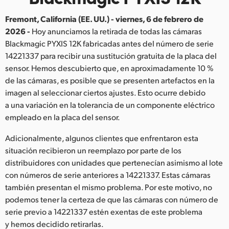
Finland
Fremont, California (EE. UU.) - viernes, 6 de febrero de
2026 -
Hoy anunciamos la retirada de todas las cámaras
France
Blackmagic PYXIS 12K fabricadas antes del número de serie
Germany
14221337 para recibir una sustitución gratuita de la placa del
sensor. Hemos descubierto que, en aproximadamente 10 %
Hong Kong SAR, China
de las cámaras, es posible que se presenten artefactos en la
imagen al seleccionar ciertos ajustes. Esto ocurre debido
India
a una variación en la tolerancia de un componente eléctrico
empleado en la placa del sensor.
Italy
Adicionalmente, algunos clientes que enfrentaron esta
Japan
situación recibieron un reemplazo por parte de los
distribuidores con unidades que pertenecían asimismo al lote
Korea
con números de serie anteriores a 14221337. Estas cámaras
Mexico
también presentan el mismo problema. Por este motivo, no
podemos tener la certeza de que las cámaras con número de
Malaysia
serie previo a 14221337 estén exentas de este problema
y hemos decidido retirarlas.