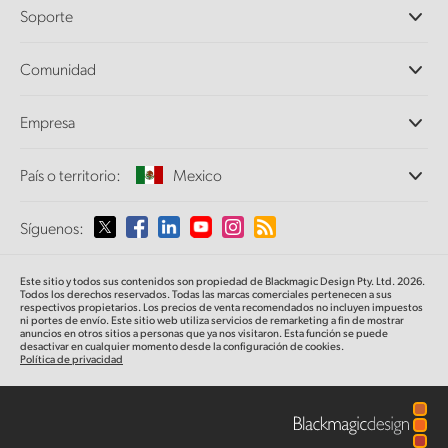
Cámaras profesionales
Soporte
DaVinci Resolve y Fusion
Mezcladores ATEM
Distribuidores
Comunidad
Ultimatte
Centro de soporte técnico
Grabadores digitales
Contáctanos
Comunidad Splice
Empresa
Captura y reproducción
Escáner Cintel
Oficinas
Conversión de formatos
País o territorio:
Mexico
Perfil empresarial
Conversores profesionales
Colaboradores
Supervisión
Selecciona un país o territorio
Síguenos:
Medios
Almacenamiento en redes
MultiView
Argentina
Este sitio y todos sus contenidos son propiedad de Blackmagic Design Pty. Ltd. 2026.
Direccionamiento y distribución
Todos los derechos reservados. Todas las marcas comerciales pertenecen a sus
respectivos propietarios. Los precios de venta recomendados no incluyen impuestos
Transmisión y codificación
Australia
ni portes de envío. Este sitio web utiliza servicios de remarketing a fin de mostrar
anuncios en otros sitios a personas que ya nos visitaron. Esta función se puede
desactivar en cualquier momento desde la configuración de cookies.
Política de privacidad
Austria
Brazil