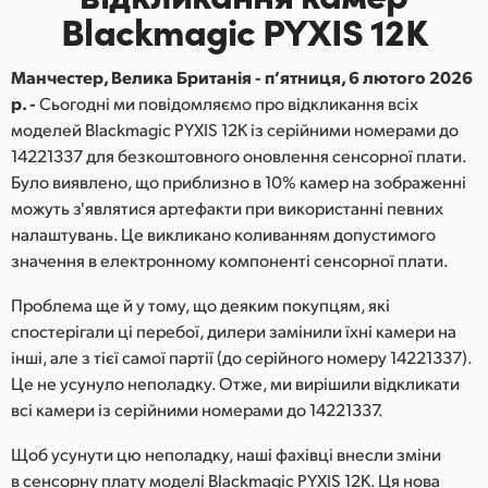
Blackmagic PYXIS 12K
Finland
France
Манчестер, Велика Британія - п’ятниця, 6 лютого 2026
р. -
Сьогодні ми повідомляємо про відкликання всіх
Germany
моделей Blackmagic PYXIS 12K із серійними номерами до
14221337 для безкоштовного оновлення сенсорної плати.
Hong Kong SAR, China
Було виявлено, що приблизно в 10% камер на зображенні
можуть з'являтися артефакти при використанні певних
India
налаштувань. Це викликано коливанням допустимого
Italy
значення в електронному компоненті сенсорної плати.
Japan
Проблема ще й у тому, що деяким покупцям, які
спостерігали ці перебої, дилери замінили їхні камери на
Korea
інші, але з тієї самої партії (до серійного номеру 14221337).
Це не усунуло неполадку. Отже, ми вирішили відкликати
Mexico
всі камери із серійними номерами до 14221337.
Malaysia
Щоб усунути цю неполадку, наші фахівці внесли зміни
в сенсорну плату моделі Blackmagic PYXIS 12K. Ця нова