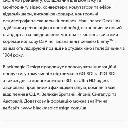
моніторингу відео, конвертери, комутатори та ефірні
відеомікшери, дискові рекордери, контрольні
осцилографи та сканери кіноплівок. Наші плати DeckLink
здійснили революцію в постобробці, встановивши новий
стандарт за співвідношенням «ціна – якість», а системи
корекції кольору DaVinci відзначені премією Emmy™ і
займають лідируючі позиції на студіях кіно і телебачення з
1984 року.
Blackmagic Design продовжує пропонувати інноваційні
продукти, у тому числі з підтримкою 6G-SDI та 12G-SDI,
а також для стереоскопічного 3D- та Ultra HD-відео.
Заснована провідними фахівцями галузі, компанія має
відділення в США, Великій Британії, Японії, Сінгапурі та
Австралії. Додаткову інформацію можна знайти на
вебсайті www.blackmagicdesign.com/ua