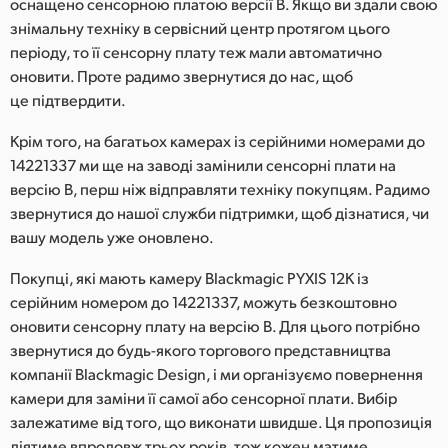
оснащено сенсорною платою версії B. Якщо ви здали свою
UAE
знімальну техніку в сервісний центр протягом цього
періоду, то її сенсорну плату теж мали автоматично
Ukraine
оновити. Проте радимо звернутися до нас, щоб
це підтвердити.
United Kingdom
Крім того, на багатьох камерах із серійними номерами до
United States
14221337 ми ще на заводі замінили сенсорні плати на
версію B, перш ніж відправляти техніку покупцям. Радимо
звернутися до нашої служби підтримки, щоб дізнатися, чи
вашу модель уже оновлено.
Покупці, які мають камеру Blackmagic PYXIS 12K із
серійним номером до 14221337, можуть безкоштовно
оновити сенсорну плату на версію B. Для цього потрібно
звернутися до будь-якого торгового представництва
компанії Blackmagic Design, і ми організуємо повернення
камери для заміни її самої або сенсорної плати. Вибір
залежатиме від того, що виконати швидше. Ця пропозиція
діятиме впродовж трьох років, тож кожен матиме