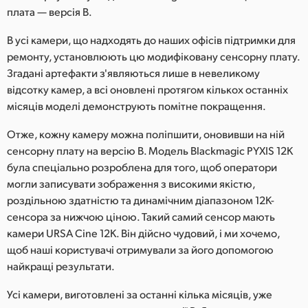
Netherlands
плата — версія B.
New Zealand
В усі камери, що надходять до наших офісів підтримки для
ремонту, установлюють цю модифіковану сенсорну плату.
Norway
Згадані артефакти з'являються лише в невеликому
відсотку камер, а всі оновлені протягом кількох останніх
Poland
місяців моделі демонструють помітне покращення.
Portugal
Отже, кожну камеру можна поліпшити, оновивши на ній
Singapore
сенсорну плату на версію B. Модель Blackmagic PYXIS 12K
була спеціально розроблена для того, щоб оператори
South Africa
могли записувати зображення з високими якістю,
роздільною здатністю та динамічним діапазоном 12K-
Spain
сенсора за нижчою ціною. Такий самий сенсор мають
камери URSA Cine 12K. Він дійсно чудовий, і ми хочемо,
Sweden
щоб наші користувачі отримували за його допомогою
найкращі результати.
Chinese Taipei
Усі камери, виготовлені за останні кілька місяців, уже
Turkey