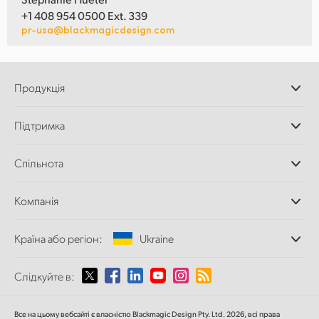
+1 408 954 0500 Ext. 339
pr-usa@blackmagicdesign.com
Продукція
Професійні камери
Підтримка
Додатки DaVinci
Resolve і Fusion
Дилери
Спільнота
Відеомікшери ATEM
Центр підтримки
Ultimatte
Зворотній зв'язок
Splice Community
Компанія
Дискові рекордери
Захоплення
Офіси
та відтворення
Країна або регіон:
Ukraine
Про нас
Сканер Cintel
Партнери
Перетворення форматів
Виберіть вашу країну або регіон
Слідкуйте в:
Медіа
Мовні конвертери
Моніторинг
Argentina
Все на цьому вебсайті є власністю Blackmagic Design Pty. Ltd. 2026, всі права