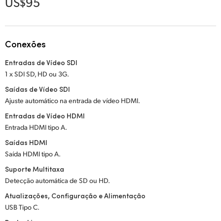
US$95
Netherlands
New Zealand
Conexões
Norway
Entradas de Vídeo SDI
Poland
1 x SDI SD, HD ou 3G.
Portugal
Saídas de Vídeo SDI
Ajuste automático na entrada de vídeo HDMI.
Singapore
Entradas de Vídeo HDMI
Entrada HDMI tipo A.
South Africa
Saídas HDMI
Spain
Saída HDMI tipo A.
Suporte Multitaxa
Sweden
Detecção automática de SD ou HD.
Chinese Taipei
Atualizações, Configuração e Alimentação
USB Tipo C.
Turkey