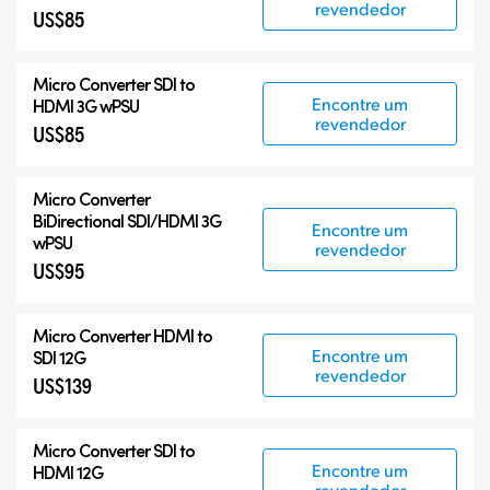
revendedor
US$85
Micro Converter
SDI to
Encontre um
HDMI 3G wPSU
revendedor
US$85
Micro Converter
BiDirectional SDI/HDMI 3G
Encontre um
wPSU
revendedor
US$95
Micro Converter
HDMI to
Encontre um
SDI 12G
revendedor
US$139
Micro Converter
SDI to
Encontre um
HDMI 12G
revendedor