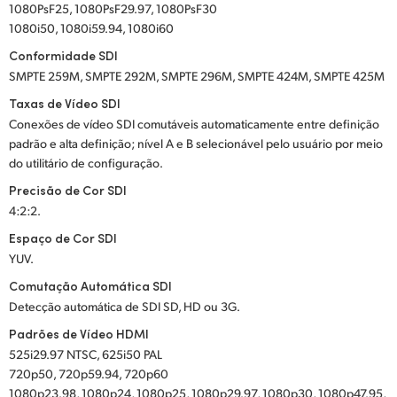
1080PsF25, 1080PsF29.97, 1080PsF30
1080i50, 1080i59.94, 1080i60
Conformidade SDI
SMPTE 259M, SMPTE 292M, SMPTE 296M, SMPTE 424M, SMPTE 425M
Taxas de Vídeo SDI
Conexões de vídeo SDI comutáveis automaticamente entre definição
padrão e alta definição; nível A e B selecionável pelo usuário por meio
do utilitário de configuração.
Precisão de Cor SDI
4:2:2.
Espaço de Cor SDI
YUV.
Comutação Automática SDI
Detecção automática de SDI SD, HD ou 3G.
Padrões de Vídeo HDMI
525i29.97 NTSC, 625i50 PAL
720p50, 720p59.94, 720p60
1080p23.98, 1080p24, 1080p25, 1080p29.97, 1080p30, 1080p47.95,