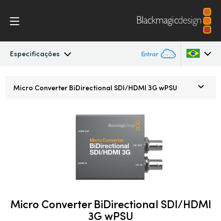
Especificações
Entrar
Micro Converters
Argentina
Micro Converter
BiDirectional SDI/HDMI 3G wPSU
Australia
Especificações
Austria
Brazil
Canada
China
Micro Converter BiDirectional SDI/HDMI
Denmark
3G wPSU