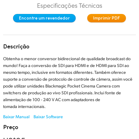
Especificações Técnicas
Finland
Encontre um revendedor
Imprimir PDF
France
Germany
Descrição
Hong Kong SAR, China
Obtenha o menor conversor bidirecional de qualidade broadcast do
India
mundo! Faça a conversão de SDI para HDMI e de HDMI para SDI ao
mesmo tempo, inclusive em formatos diferentes. Também oferece
Italy
suporte a conversão de protocolo de controle de câmera, assim você
pode utilizar unidades Blackmagic Pocket Cinema Camera com
Japan
switchers de produção ao vivo SDI profissionais. Inclui fonte de
Korea
alimentação de 100 - 240 V AC com adaptadores de
tomada internacionais.
Mexico
Baixar Manual
Baixar Software
Preço
Malaysia