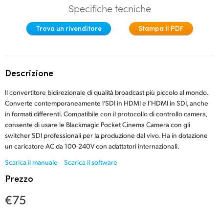
Specifiche tecniche
Finland
Trova un rivenditore
Stampa il PDF
France
Germany
Descrizione
Hong Kong SAR, China
Il convertitore bidirezionale di qualità broadcast più piccolo al mondo.
India
Converte contemporaneamente l’SDI in HDMI e l’HDMI in SDI, anche
in formati differenti. Compatibile con il protocollo di controllo camera,
Italia
consente di usare le Blackmagic Pocket Cinema Camera con gli
switcher SDI professionali per la produzione dal vivo. Ha in dotazione
Japan
un caricatore AC da 100-240V con adattatori internazionali.
Korea
Scarica il manuale
Scarica il software
Prezzo
Mexico
€75
Malaysia