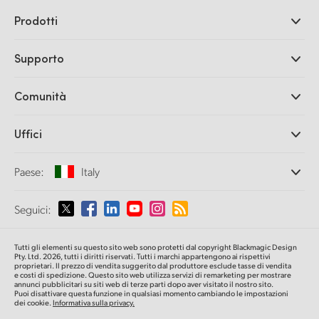
Prodotti
Camere professionali
Supporto
DaVinci Resolve e Fusion
Switcher di produzione ATEM
Rivenditori
Comunità
Ultimatte
Centro assistenza
Registratori su disco
Contattaci
Splice Community
Uffici
Acquisizione e riproduzione
Cintel Scanner
Uffici
Conversione di standard
Paese:
Italy
Chi siamo
Convertitori broadcast
Partner
Monitoraggio
Seleziona un Paese
Seguici:
Media
Archiviazione in rete
MultiView
Argentina
Tutti gli elementi su questo sito web sono protetti dal copyright Blackmagic Design
Routing e distribuzione
Pty. Ltd. 2026, tutti i diritti riservati. Tutti i marchi appartengono ai rispettivi
proprietari. Il prezzo di vendita suggerito dal produttore esclude tasse di vendita
Streaming e codifica
Australia
e costi di spedizione. Questo sito web utilizza servizi di remarketing per mostrare
annunci pubblicitari su siti web di terze parti dopo aver visitato il nostro sito.
Puoi disattivare questa funzione in qualsiasi momento cambiando le impostazioni
dei cookie.
Informativa sulla privacy.
Austria