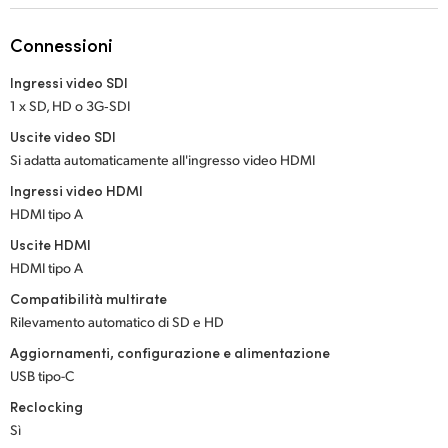
Netherlands
Connessioni
New Zealand
Ingressi video SDI
Norway
1 x SD, HD o 3G‑SDI
Poland
Uscite video SDI
Si adatta automaticamente all'ingresso video HDMI
Portugal
Ingressi video HDMI
HDMI tipo A
Singapore
Uscite HDMI
South Africa
HDMI tipo A
Compatibilità multirate
Spain
Rilevamento automatico di SD e HD
Sweden
Aggiornamenti, configurazione e alimentazione
USB tipo-C
Chinese Taipei
Reclocking
Sì
Turkey