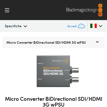
Specifiche
Accedi
Micro Converters
Argentina
Micro Converter
BiDirectional SDI/HDMI 3G wPSU
Australia
Specifiche
Austria
Brazil
Canada
China
Micro Converter BiDirectional SDI/HDMI
Denmark
3G wPSU