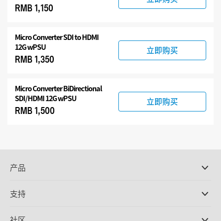
RMB 1,150
Micro Converter
SDI to HDMI
12G wPSU
立即购买
RMB 1,350
Micro Converter
BiDirectional
SDI/HDMI 12G wPSU
立即购买
RMB 1,500
产品
专业摄影机
支持
DaVinci Resolve和Fusion软件
ATEM Production Switcher系列
经销商
社区