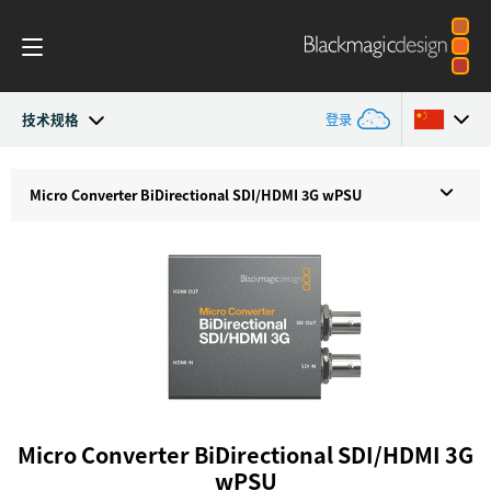
技术规格
登录
Micro Converters
Argentina
Micro Converter
BiDirectional SDI/HDMI 3G wPSU
Australia
技术规格
Austria
Brazil
Canada
中国
Micro Converter BiDirectional SDI/HDMI 3G
Denmark
wPSU