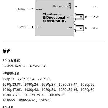
UAE
Ukraine
United Kingdom
United States
格式
SDI视频格式
525i59.94 NTSC、625i50 PAL
HD视频格式
720p50、720p59.94、720p60、
1080p23.98、1080p24、1080p25、1080p29.97、1080p30、
1080p47.95、1080p48、1080p50、1080p59.94、1080p60
1080PsF25、1080PsF29.97、1080PsF30
1080i50、1080i59.94、1080i60
SDI规范