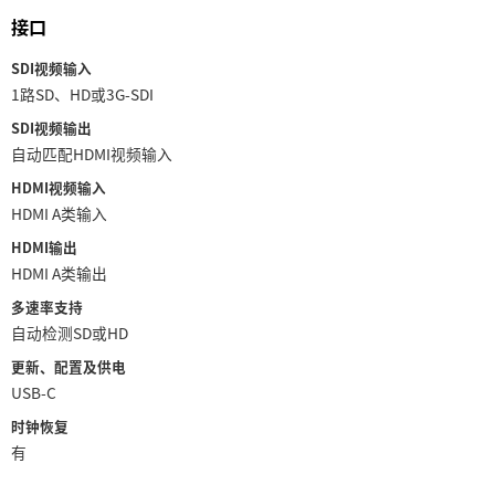
Netherlands
接口
New Zealand
SDI视频输入
1路SD、HD或3G-SDI
Norway
SDI视频输出
Poland
自动匹配HDMI视频输入
HDMI视频输入
Portugal
HDMI A类输入
Singapore
HDMI输出
HDMI A类输出
South Africa
多速率支持
自动检测SD或HD
Spain
更新、配置及供电
Sweden
USB-C
时钟恢复
中华台北
有
Turkey