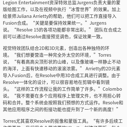
Legion Entertainment资深特效总监Jurgens负责大量的蒙
版绘图工作，以及在视频中执行“冰雪世界”的效果。加上
绘景师Juliana Arrietty的帮助，他们可以把工作直接导入
Fusion合成。“关键是要保持效果统一。”Jurgens
说。“Resolve 15的各项功能都非常出彩。” 团队在合成之
前可以通过Resolve直接预览调色，保证效果一致。
视觉特效团队结合2D和3D元素，创造出各种独特的环
境。“我们想要营造一种完全外太空的环境，”Torres
说，“有着高高尖顶形状的山峰，以及像玻璃一样静止不动
的海洋，上面有快速移动的滚滚浓雾。” Arrietty的2D元素
导入Fusion后，在Resolve中用3D合成工具进行调整。由于
Resolve一体化的设计，可以很容易地在剪辑中看到镜
头。“这样的工作流程让我的工作简单了许多。”Colombo
说。“我不需要在多个应用程序上管理文件，也不用担心转
码和合并。整个系统会按照我们预想的方式运作。Resolve和
其他应用程序之间的衔接功能也提升到了一个新的高度！”
Torres尤其喜欢Resolve的抠像和蒙版工具。“有许多后续工