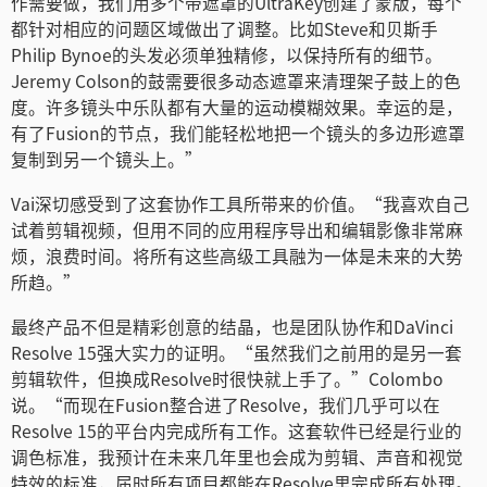
作需要做，我们用多个带遮罩的UltraKey创建了蒙版，每个
都针对相应的问题区域做出了调整。比如Steve和贝斯手
Philip Bynoe的头发必须单独精修，以保持所有的细节。
Jeremy Colson的鼓需要很多动态遮罩来清理架子鼓上的色
度。许多镜头中乐队都有大量的运动模糊效果。幸运的是，
有了Fusion的节点，我们能轻松地把一个镜头的多边形遮罩
复制到另一个镜头上。”
Vai深切感受到了这套协作工具所带来的价值。“我喜欢自己
试着剪辑视频，但用不同的应用程序导出和编辑影像非常麻
烦，浪费时间。将所有这些高级工具融为一体是未来的大势
所趋。”
最终产品不但是精彩创意的结晶，也是团队协作和DaVinci
Resolve 15强大实力的证明。“虽然我们之前用的是另一套
剪辑软件，但换成Resolve时很快就上手了。”Colombo
说。“而现在Fusion整合进了Resolve，我们几乎可以在
Resolve 15的平台内完成所有工作。这套软件已经是行业的
调色标准，我预计在未来几年里也会成为剪辑、声音和视觉
特效的标准，届时所有项目都能在Resolve里完成所有处理。