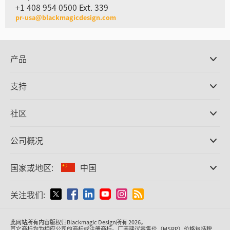
+1 408 954 0500 Ext. 339
pr-usa@blackmagicdesign.com
产品
专业摄影机
支持
DaVinci Resolve和Fusion软件
ATEM Production Switcher系列
经销商
社区
Ultimatte
支持中心
硬盘录机
联系我们
Splice社区
公司概况
采集和输出
Cintel胶片扫描
办事处
格式转换
国家或地区:
中国
关于我们
广播级转换器
合作伙伴
监看
请选择国家或地区
关注我们:
媒体
网络存储
MultiView
Argentina
此网站所有内容版权归Blackmagic Design所有 2026。
信号分配
其它商标均为相应公司的商标或注册商标。厂商建议零售价（MSRP）价格包括税