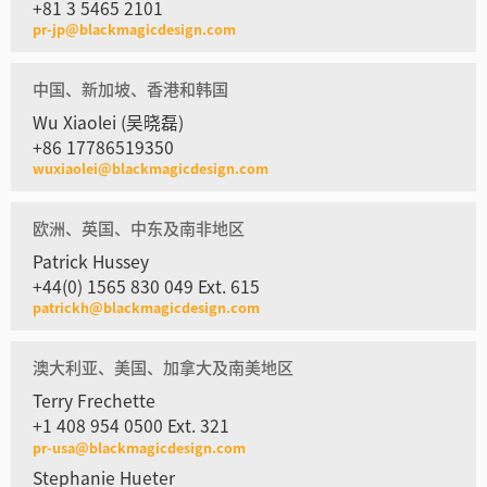
+81 3 5465 2101
pr-jp@blackmagicdesign.com
中国、新加坡、香港和韩国
Wu Xiaolei (吴晓磊)
+86 17786519350
wuxiaolei@blackmagicdesign.com
欧洲、英国、中东及南非地区
Patrick Hussey
+44(0) 1565 830 049 Ext. 615
patrickh@blackmagicdesign.com
澳大利亚、美国、加拿大及南美地区
Terry Frechette
+1 408 954 0500 Ext. 321
pr-usa@blackmagicdesign.com
Stephanie Hueter