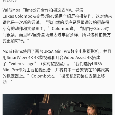
Netherlands
Vai与Moai Films公司合作拍摄这支MV。导演
New Zealand
Lukas Colombo决定整部MV采用全绿屏拍摄制作，这对他来
讲也是一次新的尝试。“我自然的反应是尽量通过拍摄获得
Norway
所有的动作和实景画面。”Colombo说。“但由于Steve时
间很紧，而且MV里外星场景太过丰富多样，所以这种拍摄方
Poland
式更加可行。”
Portugal
Moai Films使用了两台URSA Mini Pro数字电影摄影机，并且
用SmartView 4K 4K监视器和几台Video Assist 4K搭建
Singapore
了“video village”（实时监控屋）。“我们选择URSA
Mini Pro作为主要拍摄设备，并将其中一台安装在20英尺高
South Africa
的稳定器上。”Colombo说。“摄影机B安装在支架上移
动。”
Spain
Sweden
中华台北