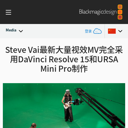
Media
登录
最新动态
Steve Vai最新大量视效MV完全采
Argentina
用
DaVinci Resolve 15和URSA
Australia
新闻存档
Mini Pro制作
Austria
新闻图片
Brazil
Canada
中国
Denmark