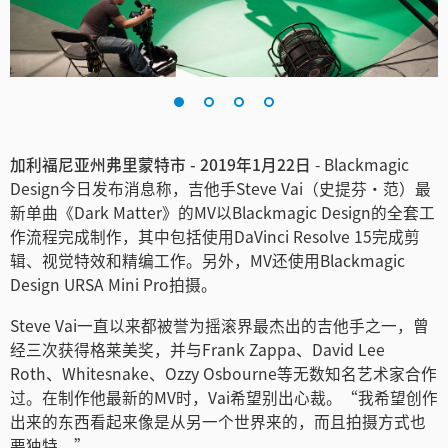
Finland
France
Germany
中国香港
加利福尼亚州弗里蒙特市 - 2019年1月22日
- Blackmagic
Design今日发布消息称，吉他手Steve Vai（史提芬·范）最
India
新单曲《Dark Matter》的MV以Blackmagic Design的全套工
作流程完成制作，其中包括使用DaVinci Resolve 15完成剪
Italy
辑、视觉特效和精编工作。另外，MV还使用Blackmagic
Design URSA Mini Pro拍摄。
Japan
Steve Vai一直以来都被誉为摇滚界最杰出的吉他手之一，曾
Korea
经三次获得格莱美奖，并与Frank Zappa、David Lee
Roth、Whitesnake、Ozzy Osbourne等无数知名艺术家合作
Mexico
过。在制作他最新的MV时，Vai希望别出心裁。“我希望创作
Malaysia
出来的东西看起来像是从另一个世界来的，而且拍摄方式也
要独特。”