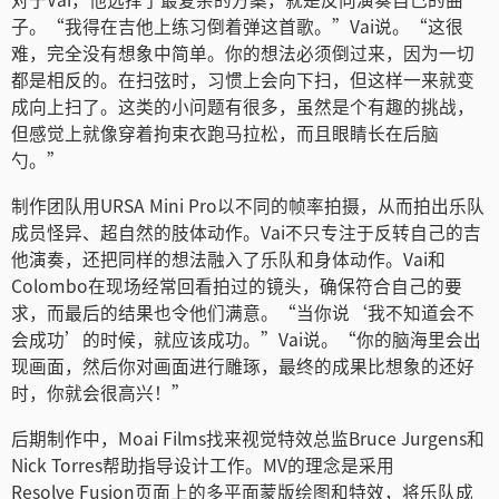
子。“我得在吉他上练习倒着弹这首歌。”Vai说。“这很
难，完全没有想象中简单。你的想法必须倒过来，因为一切
都是相反的。在扫弦时，习惯上会向下扫，但这样一来就变
成向上扫了。这类的小问题有很多，虽然是个有趣的挑战，
但感觉上就像穿着拘束衣跑马拉松，而且眼睛长在后脑
勺。”
制作团队用URSA Mini Pro以不同的帧率拍摄，从而拍出乐队
成员怪异、超自然的肢体动作。Vai不只专注于反转自己的吉
他演奏，还把同样的想法融入了乐队和身体动作。Vai和
Colombo在现场经常回看拍过的镜头，确保符合自己的要
求，而最后的结果也令他们满意。“当你说‘我不知道会不
会成功’的时候，就应该成功。”Vai说。“你的脑海里会出
现画面，然后你对画面进行雕琢，最终的成果比想象的还好
时，你就会很高兴！”
后期制作中，Moai Films找来视觉特效总监Bruce Jurgens和
Nick Torres帮助指导设计工作。MV的理念是采用
Resolve Fusion页面上的多平面蒙版绘图和特效，将乐队成