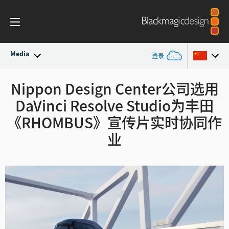
Media
登录
最新动态
Nippon Design Center
公司
选用
Argentina
DaVinci Resolve Studio
为丰田
Australia
新闻存档
《RHOMBUS》宣传片实时协同作
Austria
业
新闻图片
Brazil
Canada
中国
Denmark