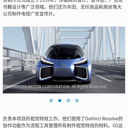
Netherlands
书籍设计等广泛领域。他们还为丰田、无印良品和高丝等大
公司制作电视广告宣传片。
New Zealand
Norway
Poland
Portugal
Singapore
South Africa
© TOYOTA MOTOR CORPORATION. All Rights Reserved.
Spain
Sweden
中华台北
负责本项目的视觉特效工作，他们使用了DaVinci Resolve的
协作功能作为流程工具管理所有制作视觉特效的材料。CG总