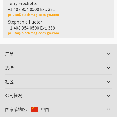
Terry Frechette
+1 408 954 0500 Ext. 321
pr-usa@blackmagicdesign.com
Stephanie Hueter
+1 408 954 0500 Ext. 339
pr-usa@blackmagicdesign.com
产品
专业摄影机
支持
DaVinci Resolve和Fusion软件
ATEM Production Switcher系列
经销商
社区
Ultimatte
支持中心
硬盘录机
联系我们
Splice社区
公司概况
采集和输出
Cintel胶片扫描
办事处
格式转换
国家或地区:
中国
关于我们
广播级转换器