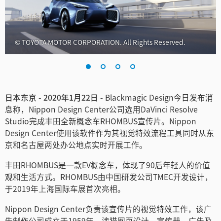
Finland
France
© TOYOTA MOTOR CORPORATION. All Rights Reserved.
Germany
中国香港
日本东京 - 2020年1月22日 -
Blackmagic Design今日发布消
India
息称，Nippon Design Center公司选用DaVinci Resolve
Italy
Studio完成丰田全新概念车RHOMBUS宣传片。Nippon
Design Center使用该软件作为其视觉特效流程工具同时从东
Japan
京和名古屋两处办公地点实时开展工作。
Korea
丰田RHOMBUS是一款EV概念车，体现了90后年轻人的价值
观和生活方式。RHOMBUS由中国研发公司TMEC开发设计，
Mexico
于2019年上海国际车展首次亮相。
Malaysia
Nippon Design Center负责该宣传片的视觉特效工作，该广
告制作公司成立于1959年，涉猎网页设计、宣传册、广告及