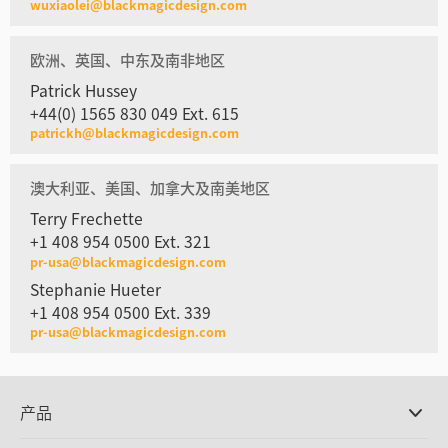
wuxiaolei@blackmagicdesign.com
欧洲、英国、中东及南非地区
Patrick Hussey
+44(0) 1565 830 049 Ext. 615
patrickh@blackmagicdesign.com
澳大利亚、美国、加拿大及南美地区
Terry Frechette
+1 408 954 0500 Ext. 321
pr-usa@blackmagicdesign.com
Stephanie Hueter
+1 408 954 0500 Ext. 339
pr-usa@blackmagicdesign.com
产品