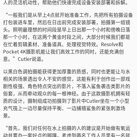
人的灵活机动性，帮助他们快速完成设备安装部署和拆解。
“一般我们是从早上4点就开始准备工作，先把所有拍摄设备
打包装进车里，然后在日出前完成安装部署，拍摄第一组镜
头。照明最理想的时间段是早上日出那一个小时和傍晚日落
那一个小时，在这两个黄金时段之间，大部分时候我们都是
在忙着剪辑素材、准备道具、处理视觉特效。Resolve和
Pocket 4K摄影机能让我们高效工作的同时，还能充满创
意。”Cutler说道。
以黑白色调拍摄能获得更加厚重的质感，同时也更能让与水
相关的场景透出令人不安的感觉，这能有利于创作出一部戏
剧性极强、角色特点突出的影片，不落入鲨鱼袭击类影片的
俗套，从而牵动观众的每一根神经。由于这款摄影机拥有轻
质的设计，摄制组成功拍摄到了影片中Cutler坐在一个小型
充气筏上一边尽量保持平衡、一边捕猎鲨鱼的紧张刺激场
景。
“首先，我们对任何在水上拍摄的人的建议是开始做有氧运
动并置办一套好点的脚蹼。考虑到两名工作人员里有一名就