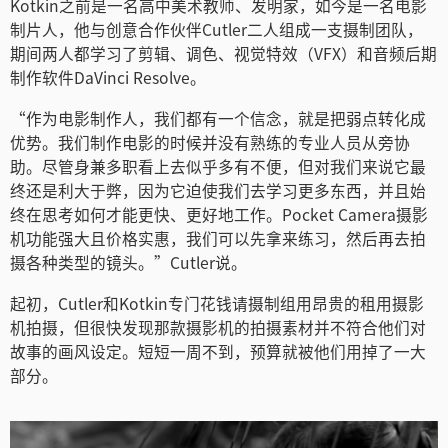
Kotkin之前是一名高中美术教师、发明家，如今是一名电影
Netherlands
制片人，他与创意合作伙伴Cutler二人组成一支摄制团队，
期间两人都学习了剪辑、调色、视觉特效（VFX）和音频后期
New Zealand
制作软件DaVinci Resolve。
Norway
“作为电影制作人，我们都有一个信念，就是把弱点转化成
优势。我们制作电影的时候并没有熟练的专业人员从旁协
Poland
助。尽管身兼多职看上去似乎多有不便，但对我们来说它最
Portugal
终还是利大于弊，因为它迫使我们去学习更多东西，并且始
终在思考如何才能更快、更好地工作。Pocket Camera摄影
Singapore
机功能强大且价格实惠，我们可以先拿来练习，然后再去拍
摄各种类型的镜头。”Cutler说。
South Africa
起初，Cutler和Kotkin专门花钱请摄制组用昂贵的租用摄影
Spain
机拍摄，但很快发现那款摄影机的拍摄素材并不符合他们对
故事的画风设定。短短一周不到，预算就被他们用掉了一大
Sweden
部分。
中华台北