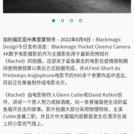
Finland
France
Germany
加利福尼亚州弗里蒙特市 – 2022年8月4日 –
Blackmagic
Design今日发布消息：Blackmagic Pocket Cinema Camera
中国香港
4K数字电影摄影机作为主摄影机用于最新恐怖短片
India
《Rachel》的拍摄。这部关于鲨鱼袭击的电影在疫情限制期
间使用微预算以黑白方式拍摄完成，并从Festi-Short du
Italy
Printemps Anglophone电影节的900多个参赛作品中选出，
目前正在筹备制作成电影长片。
Japan
《Rachel》由电影制作人Glenn Cutler和David Kotkin创
Korea
作，讲述一个男人努力戒掉酒瘾，向一条曾摧毁他生活的鲨
鱼展开反击的故事。影片拍摄大部分采用物理特效，主演
Mexico
Cutler身兼二职，并且片中大篇幅内容都是发生在漂浮在湖
上的小型充气筏上。
Malaysia