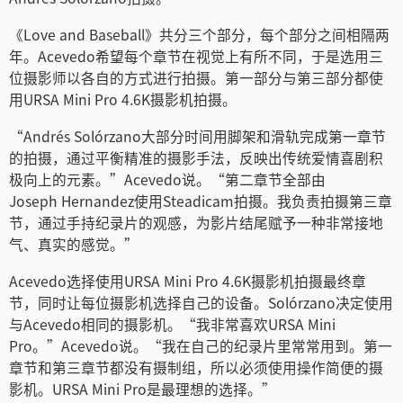
Netherlands
《Love and Baseball》共分三个部分，每个部分之间相隔两
New Zealand
年。Acevedo希望每个章节在视觉上有所不同，于是选用三
位摄影师以各自的方式进行拍摄。第一部分与第三部分都使
Norway
用URSA Mini Pro 4.6K摄影机拍摄。
Poland
“Andrés Solórzano大部分时间用脚架和滑轨完成第一章节
的拍摄，通过平衡精准的摄影手法，反映出传统爱情喜剧积
Portugal
极向上的元素。”Acevedo说。“第二章节全部由
Joseph Hernandez使用Steadicam拍摄。我负责拍摄第三章
Singapore
节，通过手持纪录片的观感，为影片结尾赋予一种非常接地
气、真实的感觉。”
South Africa
Acevedo选择使用URSA Mini Pro 4.6K摄影机拍摄最终章
Spain
节，同时让每位摄影机选择自己的设备。Solórzano决定使用
与Acevedo相同的摄影机。“我非常喜欢URSA Mini
Sweden
Pro。”Acevedo说。“我在自己的纪录片里常常用到。第一
中华台北
章节和第三章节都没有摄制组，所以必须使用操作简便的摄
影机。URSA Mini Pro是最理想的选择。”