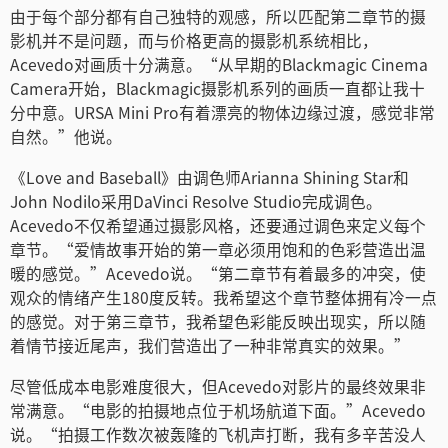
由于每个部分都有自己独特的观感，所以匹配第二章节的摄
影机并不是问题，而与价格更高的摄影机系统相比，
Acevedo对画质十分满意。“从早期的Blackmagic Cinema
Camera开始，Blackmagic摄影机系列的画质一直都让我十
分中意。URSA Mini Pro有着漂亮的物体边缘过渡，感觉非常
自然。”他说。
《Love and Baseball》由调色师Arianna Shining Star和
John Nodilo采用DaVinci Resolve Studio完成调色。
Acevedo不仅希望通过摄影风格，还要通过调色来定义每个
章节。“爱情故事开始的第一章必须用饱和的色彩营造出温
暖的感觉。”Acevedo说。“第二章节有着最多的冲突，使
观众的情绪产生180度反转。我希望这个章节整体拥有冷一点
的感觉。对于第三章节，我希望色彩能反映出现实，所以随
着情节接近尾声，我们营造出了一种非常真实的效果。”
尽管低成本电影难度很大，但Acevedo对影片的最终效果非
常满意。“电影的拍摄地点位于机场航道下面。”Acevedo
说。“拍摄工作数次被轰隆的飞机声打断，我有多辛苦没人