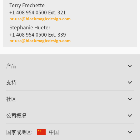
Terry Frechette
+1 408 954 0500 Ext. 321
pr-usa@blackmagicdesign.com
Stephanie Hueter
+1 408 954 0500 Ext. 339
pr-usa@blackmagicdesign.com
产品
专业摄影机
支持
DaVinci Resolve和Fusion软件
ATEM Production Switcher系列
经销商
社区
Ultimatte
支持中心
硬盘录机
联系我们
Splice社区
公司概况
采集和输出
Cintel胶片扫描
办事处
格式转换
国家或地区:
中国
关于我们
广播级转换器