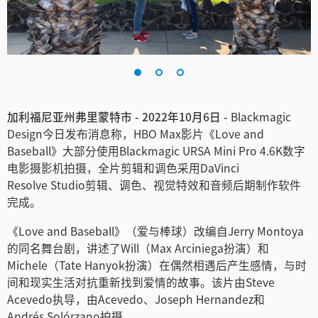
Finland
France
Germany
中国香港
加利福尼亚州弗里蒙特市 - 2022年10月6日 -
Blackmagic
Design今日发布消息称，HBO Max影片《Love and
India
Baseball》大部分使用Blackmagic URSA Mini Pro 4.6K数字
电影摄影机拍摄，全片剪辑和调色采用DaVinci
Italy
Resolve Studio剪辑、调色、视觉特效和音频后期制作软件
完成。
Japan
《Love and Baseball》（爱与棒球）改编自Jerry Montoya
Korea
的同名舞台剧，讲述了Will（Max Arciniega扮演）和
Michele（Tate Hanyok扮演）在偶然相遇后产生感情，与时
Mexico
间和现实生活对抗重新找到爱情的故事。该片由Steve
Malaysia
Acevedo执导，由Acevedo、Joseph Hernandez和
Andrés Solórzano拍摄。