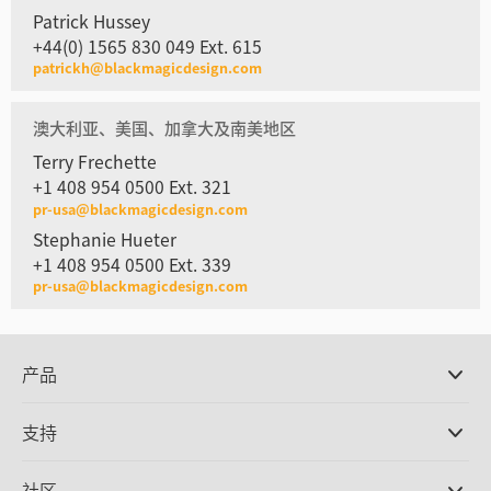
Patrick Hussey
+44(0) 1565 830 049 Ext. 615
patrickh@blackmagicdesign.com
澳大利亚、美国、加拿大及南美地区
Terry Frechette
+1 408 954 0500 Ext. 321
pr-usa@blackmagicdesign.com
Stephanie Hueter
+1 408 954 0500 Ext. 339
pr-usa@blackmagicdesign.com
产品
专业摄影机
支持
DaVinci Resolve和Fusion软件
ATEM Production Switcher系列
经销商
社区