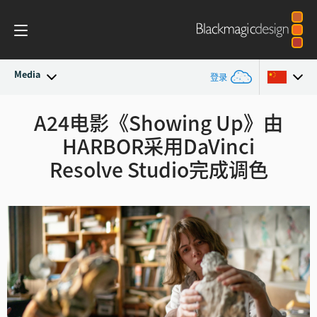
Media
登录
最新动态
A24电影《Showing Up》
由
Argentina
HARBOR
采用DaVinci
Australia
新闻存档
Resolve Studio完成调色
Austria
新闻图片
Brazil
Canada
中国
Denmark