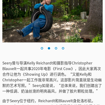
Netherlands
New Zealand
Norway
Poland
Portugal
Singapore
Seery曾与导演Kelly Reichardt和摄影指导Christopher
South Africa
Blauvelt一起共事2020年电影《First Cow》，因此大家再次
合作让他为《Showing Up》进行调色。“又能Kelly和
Spain
Christopher一起工作我非常高兴，这部影片简直就是生动幽
Sweden
默的艺术写照。”Seery如是说，“总体来说，我们创建出了
一种低调、奶油丝滑的明亮画风，并做了胶片颗粒处理。”
中华台北
由于Seery位于纽约，Reichardt和Blauvelt身处洛杉矶，