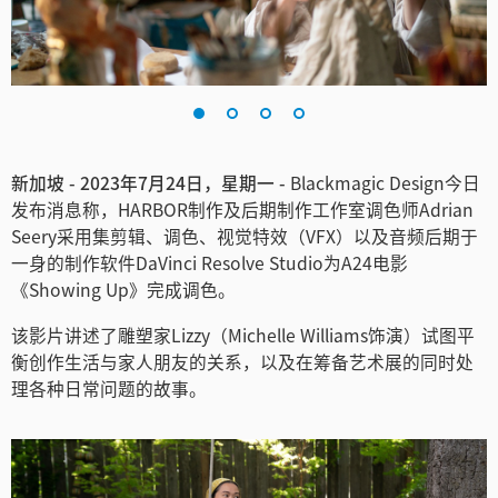
Finland
France
Germany
中国香港
新加坡 - 2023年7月24日，星期一 -
Blackmagic Design今日
发布消息称，HARBOR制作及后期制作工作室调色师Adrian
India
Seery采用集剪辑、调色、视觉特效（VFX）以及音频后期于
一身的制作软件DaVinci Resolve Studio为A24电影
Italy
《Showing Up》完成调色。
Japan
该影片讲述了雕塑家Lizzy（Michelle Williams饰演）试图平
衡创作生活与家人朋友的关系，以及在筹备艺术展的同时处
Korea
理各种日常问题的故事。
Mexico
Malaysia