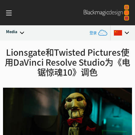
Media
登录
最新动态
Lionsgate和Twisted Pictures使
Argentina
用
DaVinci Resolve Studio为《电
Australia
新闻存档
锯惊魂10》调色
Austria
新闻图片
Brazil
Canada
中国
Denmark