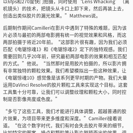
Turkey
以6fps和270度快门拍摄，同时使用‘Lens Whacking’（离
机镜头）的技术，把镜头从卡口上卸下来，然后再装上去，
UAE
创造出类似胶片的漏光效果。”Matthews说。
Ukraine
后期制作期间Camilleri在影片中遇到了特殊的难题，因为该
片必须与最初的两部电影拥有统一的视觉效果和风格，而这
United Kingdom
两部拍摄于将近20年前。“这部影片很有趣，因为我们必须
匹配《电锯惊魂1》和《电锯惊魂2》定下的独特观感。我们
United States
需要回到几乎20年前，研究最初两部电影的效果和相互匹配
的方式。”他说。“当然那时是用胶片拍摄的，所以影片拥
有非常独特的颗粒效果。我们希望模拟出一些这种效果，让
《电锯惊魂10》感觉像是该系列更早时期的产物。我们大量
运用DaVinci Resolve的胶片颗粒工具来实现这个目标。这套
工具集十分可靠，让我们可以调整纹理和颗粒大小，同时控
制是否影像亮度或色度。”
“多亏了这些工具，我们才能进行具体调整，超越普通的胶
片效果，为项目带来更多维度和深度。”Camilleri接着说
道。“在这个数字时代，我们有时会失去胶片带来的细节，
比如特定的图案、噪点和颗粒等让影片脱颖而出的效果。调