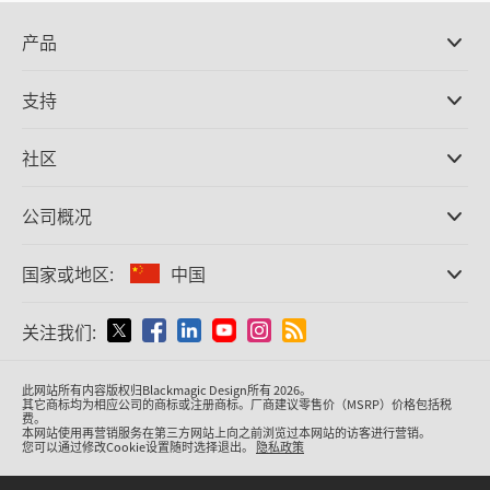
产品
专业摄影机
支持
DaVinci Resolve和Fusion软件
ATEM Production Switcher系列
经销商
社区
Ultimatte
支持中心
硬盘录机
联系我们
Splice社区
公司概况
采集和输出
Cintel胶片扫描
办事处
格式转换
国家或地区:
中国
关于我们
广播级转换器
合作伙伴
监看
请选择国家或地区
关注我们:
媒体
网络存储
MultiView
Argentina
此网站所有内容版权归Blackmagic Design所有 2026。
信号分配
其它商标均为相应公司的商标或注册商标。厂商建议零售价（MSRP）价格包括税
费。
流媒体直播及编码
Australia
本网站使用再营销服务在第三方网站上向之前浏览过本网站的访客进行营销。
您可以通过修改Cookie设置随时选择退出。
隐私政策
Austria