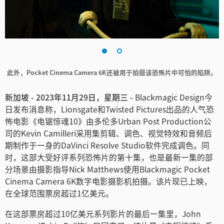
Finland
France
Germany
此外，Pocket Cinema Camera 6K还被用于拍摄该恐怖片中可怕的陷阱。
中国香港
新加坡 - 2023年11月29日，星期三 -
Blackmagic Design今
India
日发布消息称，Lionsgate和Twisted Pictures出品的人气恐
怖电影《电锯惊魂10》由多伦多Urban Post Production公
Italy
司的Kevin Camilleri采用集剪辑、调色、视觉特效和音频后
Japan
期制作于一身的DaVinci Resolve Studio软件完成调色。同
时，这部大受好评系列恐怖片的第十集，也是最新一集的部
Korea
分场景由摄影指导Nick Matthews使用Blackmagic Pocket
Cinema Camera 6K数字电影摄影机拍摄。该片现已上映，
Mexico
在全球范围票房超过1亿美元。
Malaysia
在这部票房超过10亿美元系列影片的最后一集里，John