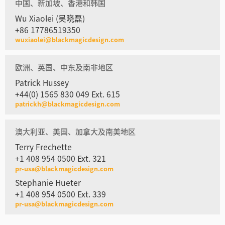
中国、新加坡、香港和韩国
Wu Xiaolei (吴晓磊)
+86 17786519350
wuxiaolei@blackmagicdesign.com
欧洲、英国、中东及南非地区
Patrick Hussey
+44(0) 1565 830 049 Ext. 615
patrickh@blackmagicdesign.com
澳大利亚、美国、加拿大及南美地区
Terry Frechette
+1 408 954 0500 Ext. 321
pr-usa@blackmagicdesign.com
Stephanie Hueter
+1 408 954 0500 Ext. 339
pr-usa@blackmagicdesign.com