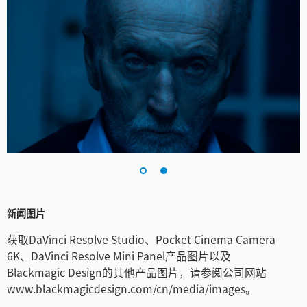
新闻图片
获取DaVinci Resolve Studio、Pocket Cinema Camera
6K、DaVinci Resolve Mini Panel产品图片以及
Blackmagic Design的其他产品图片，请参阅公司网站
www.blackmagicdesign.com/cn/media/images。