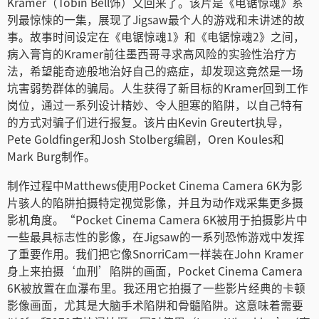
Kramer（Tobin Bell饰）又回来了。该片是《电锯惊魂》系
Netherlands
列最惊悚的一集，展现了Jigsaw最个人的游戏和未讲述的故
事。故事时间设定在《电锯惊魂1》和《电锯惊魂2》之间，
New Zealand
病入膏肓的Kramer前往墨西哥寻求高风险的实验性治疗方
法，希望能奇迹般地治好自己的癌症，却发现这竟然是一场
Norway
坑害弱势群体的骗局。人生获得了新目标的Kramer回到工作
Poland
岗位，通过一系列设计精妙、令人胆寒的陷阱，以自己特有
的方式对骗子们进行报复。该片由Kevin Greutert执导，
Portugal
Pete Goldfinger和Josh Stolberg编剧，Oren Koules和
Mark Burg制作。
Singapore
制作过程中Matthews使用Pocket Cinema Camera 6K为影
South Africa
片骇人的陷阱拍摄特定视觉影像，并且为动作戏采集更多摄
影机角度。“Pocket Cinema Camera 6K被用于拍摄影片中
Spain
一些最具标志性的影像，在Jigsaw的一系列恐怖游戏中发挥
了重要作用。我们把它像SnorriCam一样装在John Kramer
Sweden
身上来拍摄‘血刑’陷阱的画面，Pocket Cinema Camera
6K被放置在血瀑布里。我还用它拍摄了一些影片经典的卡顿
中华台北
影像画面，尤其是大脑手术陷阱和骨髓陷阱。这意味着需要