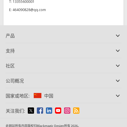
T:
13355600001
E:
464090828@qq.com
产品
专业摄影机
支持
DaVinci Resolve和Fusion软件
ATEM Production Switcher系列
经销商
社区
Ultimatte
支持中心
硬盘录机
联系我们
Splice社区
公司概况
采集和输出
Cintel胶片扫描
办事处
格式转换
国家或地区:
中国
关于我们
广播级转换器
合作伙伴
监看
请选择国家或地区
关注我们:
媒体
网络存储
MultiView
Argentina
此网站所有内容版权归Blackmagic Design所有 2026。