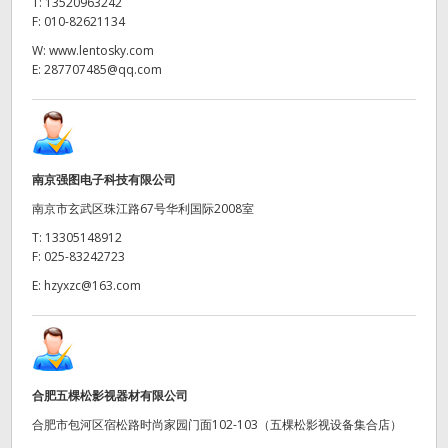
T:
13520963242
F:
010-82621134
W:
www.lentosky.com
E:
287707485@qq.com
南京强图电子科技有限公司
南京市玄武区珠江路67号华利国际2008室
T:
13305148912
F:
025-83242723
E:
hzyxzc@163.com
合肥五棵松影视器材有限公司
合肥市包河区宿松路时尚家园门面102-103（五棵松影视设备集合店）