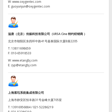
W:
www.oxygentec.com
E:
guoyunjun@oxygentec.com
UAE
Ukraine
United Kingdom
溢唐（北京）传媒科技有限公司（URSA Cine 特约经销商 ）
United States
北京市朝阳区东四环中路41号嘉泰国际大厦B座2205
T:
13811698659
F:
010-65918533
W:
www.etangbj.com
E:
zyp@etangbj.com
上海索珏系统集成有限公司
上海市静安区恒丰路31号金峰大厦705室
T:
13916956884 / 021-52286219
F:
021-52286219