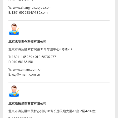
W:
www.shanghaisuojue.com
E:
13916956884@139.com
北京杰明世创科技有限公司
北京市海淀区紫竹院路31号华澳中心3号楼2D
T:
18911165289 / 010-68707277
F:
010-68186158
W:
www.vmam.com.cn
E:
wzj@vmam.com.cn
北京联拓星空商贸有限公司
北京市海淀区中关村苏州街18号长远天地大厦A2座 2层4209室