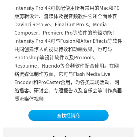
Adobe Photoshop CC
Finland
Intensity Pro 4K可搭配使用所有常用的Mac和PC
版剪辑设计、流媒体及视音频软件它还全面兼容
Magix Vegas Pro
France
DaVinci Resolve、Final Cut Pro X、Media
现场VJ
Composer、Premiere Pro等软件的剪辑功能！
Germany
Intensity Pro 4K可与Fusion和After Effects等软件
流媒体播放
中国香港
共同创建惊人的视觉特效和动画效果，也可与
QuickTime和WMD
Photoshop等设计软件以及ProTools、
India
Resolume、Nuendo等音频软件配合使用。在网
Italy
络流媒体制作方面，它可与Flash Media Live
Encoder和ProCaster合用，为各类现场活动、网
Japan
络播客、研讨会、专题报告以及音乐会等制作高画
质流媒体视频！
Korea
Mexico
查找经销商
Malaysia