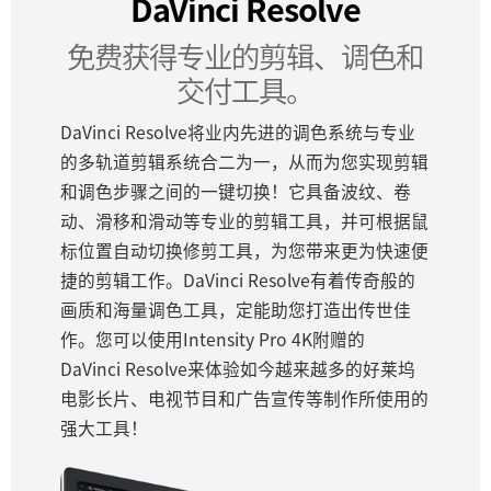
DaVinci Resolve
Netherlands
免费获得专业的剪辑、调色和
New Zealand
交付工具。
Norway
DaVinci Resolve将业内先进的调色系统与专业
Poland
的多轨道剪辑系统合二为一，从而为您实现剪辑
和调色步骤之间的一键切换！它具备波纹、卷
Portugal
动、滑移和滑动等专业的剪辑工具，并可根据鼠
Singapore
标位置自动切换修剪工具，为您带来更为快速便
捷的剪辑工作。DaVinci Resolve有着传奇般的
South Africa
画质和海量调色工具，定能助您打造出传世佳
Spain
作。您可以使用Intensity Pro 4K附赠的
DaVinci Resolve来体验如今越来越多的好莱坞
Sweden
电影长片、电视节目和广告宣传等制作所使用的
强大工具！
中华台北
Turkey