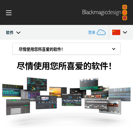
软件
登录
Intensity Pro 4K
尽情使用您所喜爱的软件！
尽情使用您所喜爱的软件！
Argentina
DaVinci Resolve
尽情使用您所喜爱的软件！
Australia
工作流程
Media Express
Austria
软件
Final Cut Pro X
Brazil
Media Express
Avid Media Composer
Canada
技术规格
Adobe Premiere Pro CC
中国
Adobe After Effects CC
Denmark