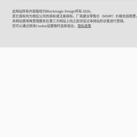
操作手册
Mac OS
Linux
Blackm
此网站所有内容版权归Blackmagic Design所有 2026。
其它商标均为相应公司的商标或注册商标。厂商建议零售价（MSRP）价格包括税费
Windows x86
Windows ARM
本操作手册包
本网站使用再营销服务在第三方网站上向之前浏览过本网站的访客进行营销。
所需之全
您可以通过修改Cookie设置随时选择退出。
隐私政策
M
下载
软件更新
2026年7月22日
DaVinci Resolve Studio 21.0.3版软件更新
本次软件更新为重新调整变速和帧曲线添加新的缓入缓出模
技术文章
式，改进了隔行媒体的处理、关键帧剪辑、多机位音频和
Blackm
PSD导入。更新还重新恢复了旧版英特尔系统的QuickSync
CFexp
编码选项，并为Windows ARM上的编码SDK插件增加了自
定义安装位置。该版本需要DaVinci Resolve Studio许可证
本技术文档列出
加密狗、Blackmagic Cloud许可证或软件激活码。
推荐使用的C
了解详情
了解详情
Mac OS
Linux
Windows x86
Windows ARM
技术文章
Blackm
CFexp
软件更新
2026年7月22日
Fusion Studio 21.0.3版软件更新
本技术文档列
用的CFex
本次软件更新改进了检视器叠加、drfx资源处理和
Krokodove工具控制。该版本需要Fusion Studio许可证加
了解详情
密狗、DaVinci Resolve Studio许可证加密狗或激活密钥。
了解详情