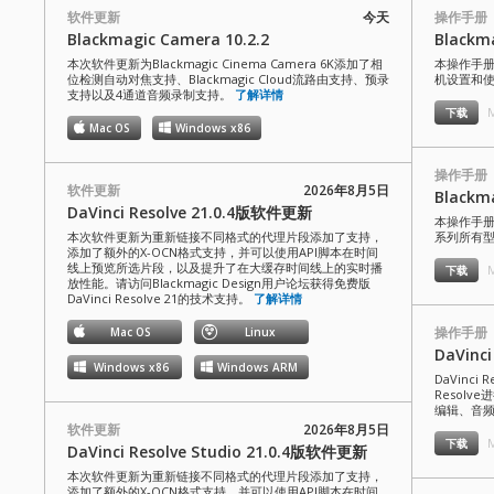
软件更新
今天
操作手册
Blackmagic Camera 10.2.2
Blackm
本次软件更新为Blackmagic Cinema Camera 6K添加了相
本操作手册包含
位检测自动对焦支持、Blackmagic Cloud流路由支持、预录
机设置和
支持以及4通道音频录制支持。
了解详情
M
下载
Mac OS
Windows x86
操作手册
软件更新
2026年8月5日
Blackm
DaVinci Resolve 21.0.4版软件更新
本操作手册包含
本次软件更新为重新链接不同格式的代理片段添加了支持，
系列所有
添加了额外的X-OCN格式支持，并可以使用API脚本在时间
线上预览所选片段，以及提升了在大缓存时间线上的实时播
M
下载
放性能。请访问Blackmagic Design用户论坛获得免费版
DaVinci Resolve 21的技术支持。
了解详情
操作手册
Mac OS
Linux
DaVinc
Windows x86
Windows ARM
DaVinci
Resol
编辑、音
软件更新
2026年8月5日
M
下载
DaVinci Resolve Studio 21.0.4版软件更新
本次软件更新为重新链接不同格式的代理片段添加了支持，
添加了额外的X-OCN格式支持，并可以使用API脚本在时间