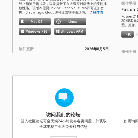
操作手册
线上预览所选片段，以及提升了在大缓存时间线上的实时播
放性能。该版本需要DaVinci Resolve Studio许可证加密
Fusio
狗、Blackmagic Cloud许可证或软件激活码。
了解详情
Fusion 
2D和3D
Mac OS
Linux
图、抠像
Windows x86
Windows ARM
M
下载
软件更新
2026年8月5日
操作手册
Fusion Studio 21.0.4版软件更新
ATEM 
本次软件更新改进了Windows上的长路径支持，并提升了整
本操作手册详细
体性能和稳定性。该版本需要Fusion Studio许可证加密狗、
换台系列
DaVinci Resolve Studio许可证加密狗或激活密钥。
参考内容
了解详情
下载
Mac OS
Linux
Windows x86
Windows ARM
操作手册
ATEM 
软件更新
2026年8月3日
本操作手册详细
访问我们的论坛:
Blackmagic Converters 12.3 版软件更新
ATEM Te
进入社区论坛可全天候24小时发布各类问题，并获取
如需询
供了完整
本次软件更新为新款Blackmagic SDI Expander 8x12G添加
全球电视产业各类资料与信息!
了支持。
了解详情
下载