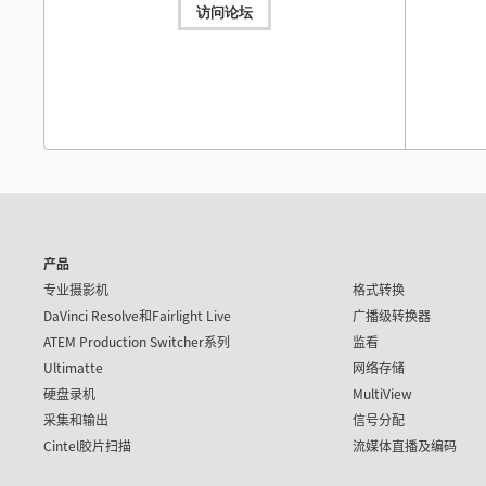
Mac OS
Windows x86
访问论坛
操作手册
ATEM 
软件更新
2026年7月31日
Blackmagic Camera 10.2.1
本操作手册
整的安装
本次软件更新对Blackmagic URSA Broadcast G2上的
H.265和H.264录制和播放功能进行了提升。
了解详情
下载
Mac OS
Windows x86
操作手册
ATEM 
软件更新
2026年7月28日
Desktop Video 16.2版软件更新
本操作手册
的安装、
产品
本次软件更新为新款UltraStudio Mini Monitor 12G、
UltraStudio Mini Recorder 12G和UltraStudio Mini
下载
专业摄影机
格式转换
Replay 12G添加了支持。
了解详情
DaVinci Resolve和
Fairlight Live
广播级转换器
Mac OS
Windows x86
Linux
ATEM Production Switcher系列
监看
操作手册
Ultimatte
网络存储
Fairli
软件更新
2026年7月22日
硬盘录机
MultiView
这本指南涵盖
DaVinci Resolve 21.0.3版软件更新
您全面了
采集和输出
信号分配
本次软件更新为重新调整变速和帧曲线添加新的缓入缓出模
M
下载
Cintel胶片扫描
流媒体直播及编码
式，改进了隔行媒体的处理、关键帧剪辑、多机位音频和
PSD导入。请访问Blackmagic Design用户论坛获得免费版
DaVinci Resolve 21的技术支持。
了解详情