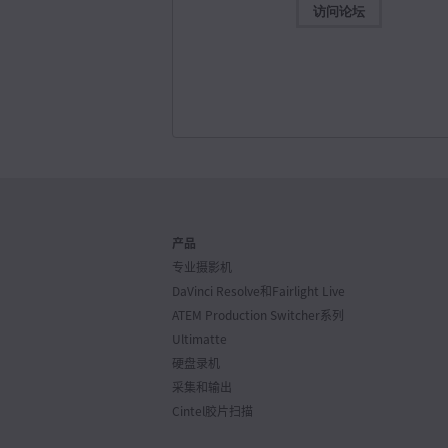
访问论坛
软件更新
2026年
Desktop Video 16.2版软件更新
本次软件更新为新款UltraStudio Mini Monitor 12
UltraStudio Mini Recorder 12G和UltraStudio Mi
Replay 12G添加了支持。
了解详情
Mac OS
Windows x86
Linux
软件更新
2026年
DaVinci Resolve 21.0.3版软件更新
产品
本次软件更新为重新调整变速和帧曲线添加新的缓入
式，改进了隔行媒体的处理、关键帧剪辑、多机位音
专业摄影机
PSD导入。请访问Blackmagic Design用户论坛获
DaVinci Resolve 21的技术支持。
了解详情
DaVinci Resolve和
Fairlight Live
ATEM Production Switcher系列
Mac OS
Linux
Ultimatte
Windows x86
Windows ARM
硬盘录机
采集和输出
软件更新
2026年
Cintel胶片扫描
DaVinci Resolve Studio 21.0.3版软
本次软件更新为重新调整变速和帧曲线添加新的缓入