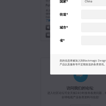
软件更新
国家
*
Fusion Studio 21.0.4版软件更新
本次软件更新改进了Windows上的长路径支持，并
体性能和稳定性。该版本需要Fusion Studio许可
街道
*
DaVinci Resolve Studio许可证加密狗或激活密钥。
了解详情
城市
*
Mac OS
Linux
Windows x86
Windows ARM
省
*
软件更新
2026
Blackmagic Converters 12.3 版软件
本次软件更新为新款Blackmagic SDI Expander 8x
您的信息将被加入到Blackmagic D
了支持。
了解详情
产品以及服务等不定期发送的各类资讯。
Mac OS
Windows x86
软件更新
2026年
Blackmagic Camera 10.2.1
访问我们的论坛:
本次软件更新对Blackmagic URSA Broadcast G2
进入社区论坛可全天候24小时发布各类问题，
H.265和H.264录制和播放功能进行了提升。
了解详
全球电视产业各类资料与信息!
Mac OS
Windows x86