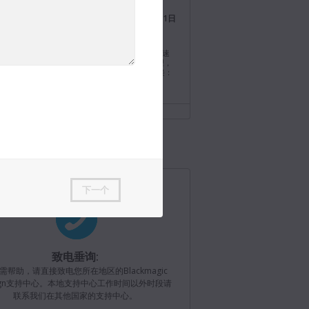
Blackmagic Design
2026年7月21日
@BMD_NewsCN
nci Resolve 21.0.3版软件更新发布！为重新调整变速
线添加新的缓入缓出模式，改进了隔行媒体的处理，
版英特尔系统增加QuickSync编码选项。下载链接：
//bmd.link/cn/77T9rf
Blackmagic Design
2026年7月21日
@BMD_NewsCN
magic Camera iOS 3.4现已发布！为Apple Watch提
多控制、新增远程摄影机管理器可加载已保存的摄影
并添加了Blackmagic Camera REST API支持。下
https://bmd.link/cn/Kz3Mwj
下一个
Blackmagic Design
2026年7月15日
@BMD_NewsCN
致电垂询:
magic Camera Android 3.4版发布！新增带音频的4K
需帮助，请直接致电您所在地区的Blackmagic
视频输出、WearOS摄影机控制、REST API远程控
录制暂停、Blackmagic Focus Demand和Zoom
sign支持中心。本地支持中心工作时间以外时段请
and支持、代理片段管理等功能。下载链接：
联系我们在其他国家的支持中心。
/bmd.link/cn/3YpFVX