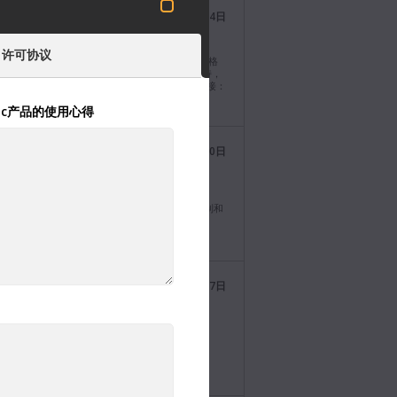
Blackmagic Design
2026年8月4日
@BMD_NewsCN
：许可协议
nci Resolve 21.0.4软件更新发布！为重新链接不同格
理片段添加了支持，添加了额外的X-OCN格式支持，
间线上预览所选片段添加了API脚本支持。下载链接：
/bmd.link/cn/xddFzx
gic产品的使用心得
Blackmagic Design
2026年7月30日
@BMD_NewsCN
magic Camera 10.2.1发布。本次软件更新对
magic URSA Broadcast G2上的H.265和H.264录制和
能进行了提升。下载链接：
ackmagicdesign.com/cn/support
Blackmagic Design
2026年7月27日
@BMD_NewsCN
aStudio Mini 12G系列型号登场！三款新便携式
derbolt™ 4采集和输出型号，搭载HDMI和双12G-
实现10bit填充和键输出！了解详情：
/bmd.link/cn/tmV4W7