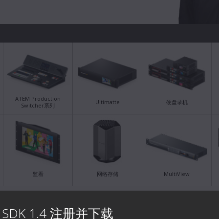
ATEM Production
Ultimatte
硬盘录机
Switcher系列
监看
网络存储
MultiView
最新答疑
最新
AW SDK 1.4 注册并下载