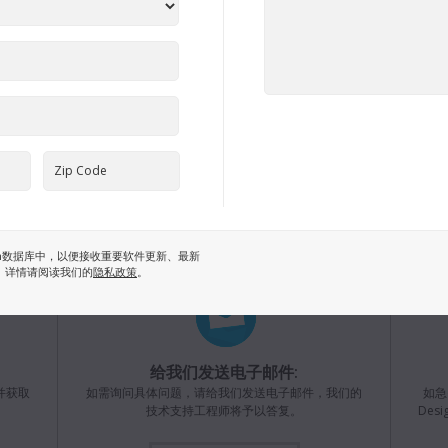
昨天
操作手册
2026年7月9日
ATEM Constellation切换台系列操作手册
提升了整
证加密狗、
本操作手册详细介绍了ATEM Constellation HD、4K和8K切
DaVi
换台系列的各项功能，并提供了完整的安装、设置、操作等
和帧曲
参考内容。
并为旧
https:
Mac OS & Windows
下载
操作手册
2026年7月9日
ATEM Television Studio切换台系列操作手册
年8月3日
需要帮助?
更新
本操作手册详细介绍了ATEM Television Studio HD8和
Black
ATEM Television Studio 4K8切换台系列的各项功能，并提
供了更
12G添加
供了完整的安装、设置、操作等参考内容。
esign数据库中，以便接收重要软件更新、最新
机列表，
载链接： 
 详情请阅读我们的
隐私政策
。
Mac OS & Windows
下载
操作手册
2026年7月9日
7月31日
ATEM Mini操作手册
给我们发送电子邮件:
本操作手册详细介绍了ATEM Mini的各项功能，并提供了完
Black
上的
并获取
如需询问具体问题，请给我们发送电子邮件，我们的
如急
整的安装、设置、操作等参考内容。
HDMI
情
制、连续
技术支持工程师将予以答复。
De
Dem
Mac OS & Windows
下载
http:/