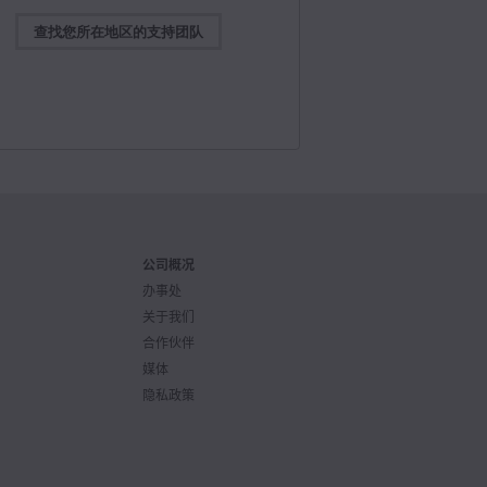
查找您所在地区的支持团队
Blackmagic Design
2026年7月8日
@BMD_NewsCN
 Switchers 10.3版软件更新发布！为支持的ATEM切
添加Fairlight Live USB数字音频输出支持，以及
magic Cloud Stream Router支持。下载链接：
//bmd.link/cn/xNTqib
Blackmagic Design
2026年7月8日
@BMD_NewsCN
公司概况
light Live正式版发布！新款功能强大的调音台，专为广
和现场活动所设计。它能轻松应对上千个音频通道，
办事处
面冗余机制，内置众多效果器，并且支持各类第三方
关于我们
详情： https://bmd.link/cn/dhL7Nc
合作伙伴
媒体
Blackmagic Design
2026年7月7日
隐私政策
@BMD_NewsCN
Studio Express 3G登场！更新款UltraStudio 3G系列
出型号，搭载HDMI和3G-SDI，兼容拥有USB4或
derbolt 4接口的Mac、Windows和Linux计算机！了
ttps://bmd.link/cn/ChX3jk