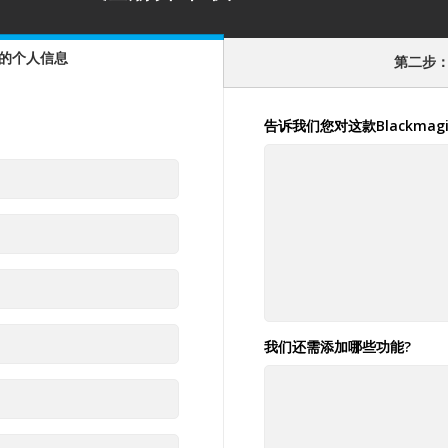
昨天
操作手册
2026年8月3日
Blackmagic 2110 IP Converter系列操作手册
的个人信息
支持，
本操作手册包含设置和使用Blackmagic 2110 IP Converter
第二步
DaVi
在时间
系列所有型号所需的全部信息。
式的代
实时播
并在时
免费版
Mac OS, Windows & Linux
下载
http:/
告诉我们您对这款Blackma
操作手册
2026年7月10日
DaVinci Resolve 21操作手册
DaVinci Resolve 21操作手册提供了有关如何使用DaVinci
Resolve进行剪辑、调色、视觉特效、动态图形、静态照片
Black
编辑、音频后期制作和最终交付的详细操作信息。
昨天
Black
播放功
件更新
Mac OS, Windows & Linux
下载
www.bl
支持，
在时间
实时播
操作手册
2026年7月10日
证加密
详情
Fusion 21用户操作手册
我们还需添加哪些功能?
Fusion 21操作手册介绍了如何在Fusion Studio 21中使用
2D和3D元素、灯光以及粒子系统完成视觉特效、动画、绘
Ultr
图、抠像、动态遮罩、合成等制作。
Thun
SDI，
http:/
Mac OS, Windows & Linux
下载