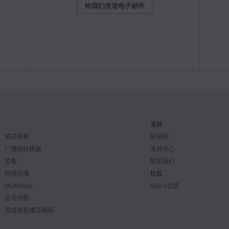
给我们发送电子邮件
操作手册
2026年7月9日
7月28日
ATEM SDI操作手册
本操作手册详细介绍了ATEM SDI的各项功能，并提供了完整
G、
的安装、设置、操作等参考内容。
ni
ATEM
换台型号
Mac OS & Windows
下载
Black
https:
操作手册
2026年7月9日
Fairlight Live操作手册
7月22日
这本指南涵盖了Fairlight Live的基本用户界面控制，从而让
您全面了解如何使用本应用程序。
缓出模
支持
Fair
频和
Mac OS, Windows & Linux
下载
电制作
格式转换
经销商
得免费版
备有全
广播级转换器
支持中心
插件！了解
监看
联系我们
操作手册
2026年6月3日
网络存储
Blackmagic PYXIS 操作手册
社区
MultiView
本操作手册包含新品Blackmagic PYXIS 摄影机设置和使用
Splice社区
所需之全部信息。
信号分配
7月22日
Ultra
Mac OS, Windows & Linux
下载
流媒体直播及编码
采集和输
件更新
Thun
缓出模
解详情： h