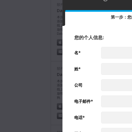
软件更新
DaVinci Resolve 21.0.4版软件更新
第一步：您
本次软件更新为重新链接不同格式的代理片段添加了
添加了额外的X-OCN格式支持，并可以使用API脚本
线上预览所选片段，以及提升了在大缓存时间线上的
放性能。请访问Blackmagic Design用户论坛获得
DaVinci Resolve 21的技术支持。
了解详情
您的个人信息:
Mac OS
Linux
名
*
Windows x86
Windows ARM
姓
*
软件更新
DaVinci Resolve Studio 21.0.4版软
本次软件更新为重新链接不同格式的代理片段添加了
公司
添加了额外的X-OCN格式支持，并可以使用API脚本
线上预览所选片段，以及提升了在大缓存时间线上的
放性能。该版本需要DaVinci Resolve Studio许可
狗、Blackmagic Cloud许可证或软件激活码。
了解
电子邮件
*
Mac OS
Linux
Windows x86
Windows ARM
电话
*