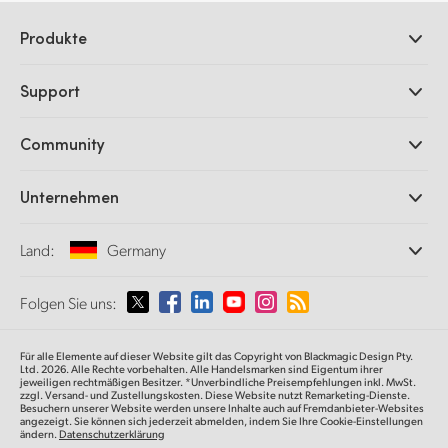
Produkte
Professionelle Kameras
Support
DaVinci Resolve und Fusion Software
ATEM Produktionsmischer
Händler
Community
Ultimatte
Support-Center
Diskrekorder
Kontakt
Splice Community
Unternehmen
Aufzeichnung und Wiedergabe
Cintel Scanner
Büros
Norm- und Formatwandlung
Land:
Germany
Informationen über uns
Broadcasting-Konverter
Partner
Monitoring
Wählen Sie Ihr Land aus
Folgen Sie uns:
Medien
Netzwerkspeicher
MultiView
Argentina
Für alle Elemente auf dieser Website gilt das Copyright von Blackmagic Design Pty.
Signalverteilung und Distribution
Ltd. 2026. Alle Rechte vorbehalten. Alle Handelsmarken sind Eigentum ihrer
jeweiligen rechtmäßigen Besitzer. *Unverbindliche Preisempfehlungen inkl. MwSt.
Streaming und Encoding
Australia
zzgl. Versand- und Zustellungskosten. Diese Website nutzt Remarketing-Dienste.
Besuchern unserer Website werden unsere Inhalte auch auf Fremdanbieter-Websites
angezeigt. Sie können sich jederzeit abmelden, indem Sie Ihre Cookie-Einstellungen
ändern.
Datenschutzerklärung
Austria