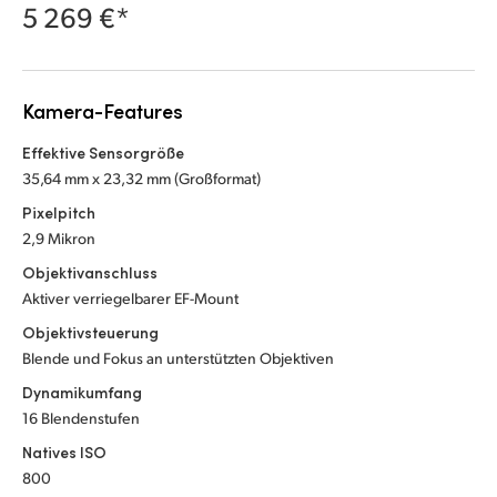
Netherlands
5 269 €*
New Zealand
Norway
Kamera-Features
Poland
Effektive Sensorgröße
35,64 mm x 23,32 mm (Großformat)
Portugal
Pixelpitch
2,9 Mikron
Singapore
Objektivanschluss
South Africa
Aktiver verriegelbarer EF-Mount
Objektivsteuerung
Spain
Blende und Fokus an unterstützten Objektiven
Sweden
Dynamikumfang
16 Blendenstufen
Chinese Taipei
Natives ISO
800
Turkey