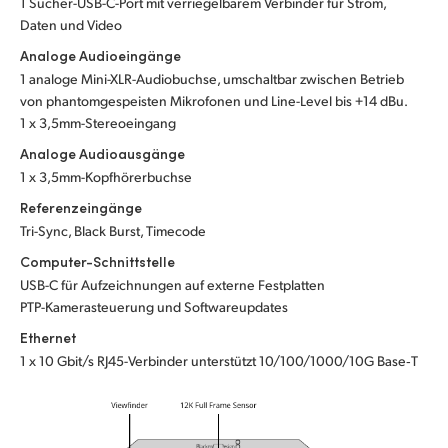
1 Sucher-USB-C-Port mit verriegelbarem Verbinder für Strom,
Daten und Video
Analoge Audioeingänge
1 analoge Mini-XLR-Audiobuchse, umschaltbar zwischen Betrieb
von phantomgespeisten Mikrofonen und Line-Level bis +14 dBu.
1 x 3,5mm-Stereoeingang
Analoge Audioausgänge
1 x 3,5mm-Kopfhörerbuchse
Referenzeingänge
Tri-Sync, Black Burst, Timecode
Computer-Schnittstelle
USB-C für Aufzeichnungen auf externe Festplatten
PTP-Kamerasteuerung und Softwareupdates
Ethernet
1 x 10 Gbit/s RJ45-Verbinder unterstützt 10/100/1000/10G Base‑T