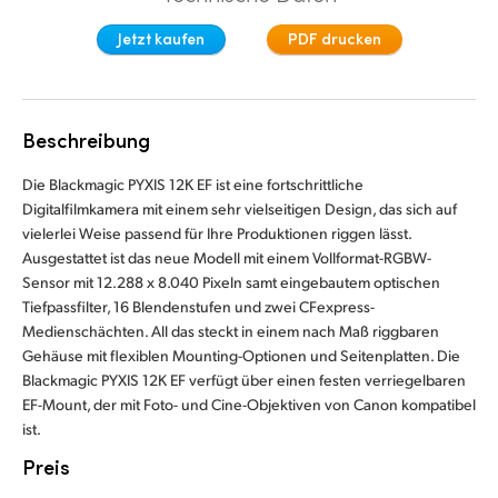
Finland
Jetzt kaufen
PDF drucken
France
Germany
Beschreibung
Hong Kong SAR, China
Die Blackmagic PYXIS 12K EF ist eine fortschrittliche
Digitalfilmkamera mit einem sehr vielseitigen Design, das sich auf
India
vielerlei Weise passend für Ihre Produktionen riggen lässt.
Ausgestattet ist das neue Modell mit einem Vollformat-RGBW-
Italy
Sensor mit 12.288 x 8.040 Pixeln samt eingebautem optischen
Tiefpassfilter, 16 Blendenstufen und zwei CFexpress-
Japan
Medienschächten. All das steckt in einem nach Maß riggbaren
Gehäuse mit flexiblen Mounting-Optionen und Seitenplatten. Die
Korea
Blackmagic PYXIS 12K EF verfügt über einen festen verriegelbaren
Mexico
EF-Mount, der mit Foto- und Cine-Objektiven von Canon kompatibel
ist.
Malaysia
Preis