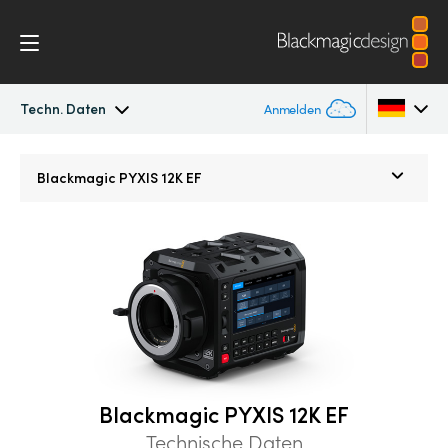
Techn. Daten
Anmelden
Blackmagic PYXIS
Argentina
Blackmagic
PYXIS 12K EF
Australia
Zubehör
Austria
Blackmagic OS
Brazil
Blackmagic RAW
Canada
Galerie
China
Blackmagic PYXIS 12K EF
Denmark
Techn. Daten
Technische Daten