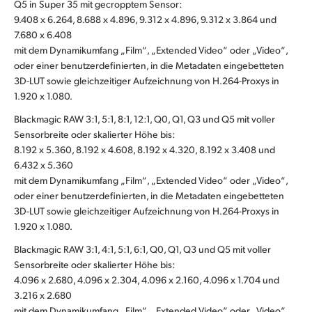
Q5 in Super 35 mit gecropptem Sensor:
9.408 x 6.264, 8.688 x 4.896, 9.312 x 4.896, 9.312 x 3.864 und
7.680 x 6.408
mit dem Dynamikumfang „Film“, „Extended Video“ oder „Video“,
oder einer benutzerdefinierten, in die Metadaten eingebetteten
3D-LUT sowie gleichzeitiger Aufzeichnung von H.264-Proxys in
1.920 x 1.080.
Blackmagic RAW 3:1, 5:1, 8:1, 12:1, Q0, Q1, Q3 und Q5 mit voller
Sensorbreite oder skalierter Höhe bis:
8.192 x 5.360, 8.192 x 4.608, 8.192 x 4.320, 8.192 x 3.408 und
6.432 x 5.360
mit dem Dynamikumfang „Film“, „Extended Video“ oder „Video“,
oder einer benutzerdefinierten, in die Metadaten eingebetteten
3D-LUT sowie gleichzeitiger Aufzeichnung von H.264-Proxys in
1.920 x 1.080.
Blackmagic RAW 3:1, 4:1, 5:1, 6:1, Q0, Q1, Q3 und Q5 mit voller
Sensorbreite oder skalierter Höhe bis:
4.096 x 2.680, 4.096 x 2.304, 4.096 x 2.160, 4.096 x 1.704 und
3.216 x 2.680
mit dem Dynamikumfang „Film“, „Extended Video“ oder „Video“,