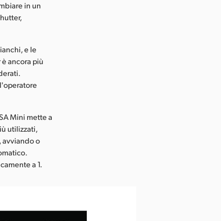
mbiare in un
hutter,
ianchi, e le
r è ancora più
derati.
l'operatore
RSA Mini mette a
 utilizzati,
, avviando o
omatico.
icamente a 1.