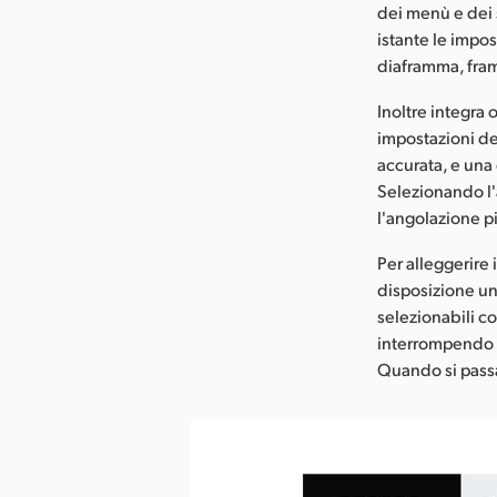
dei menù e dei
istante le impos
diaframma, fram
Inoltre integra 
impostazioni dei
accurata, e una
Selezionando l'
l'angolazione pi
Per alleggerire
disposizione un'
selezionabili c
interrompendo l
Quando si passa