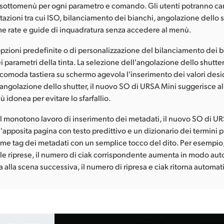
 sottomenù per ogni parametro e comando. Gli utenti potranno ca
tazioni tra cui ISO, bilanciamento dei bianchi, angolazione dello s
e rate e guide di inquadratura senza accedere al menù.
opzioni predefinite o di personalizzazione del bilanciamento dei b
 parametri della tinta. La selezione dell'angolazione dello shutte
 comoda tastiera su schermo agevola l'inserimento dei valori desi
angolazione dello shutter, il nuovo SO di URSA Mini suggerisce al
ù idonea per evitare lo sfarfallio.
 il monotono lavoro di inserimento dei metadati, il nuovo SO di U
apposita pagina con testo predittivo e un dizionario dei termini più
ome tag dei metadati con un semplice tocco del dito. Per esempio
e riprese, il numero di ciak corrispondente aumenta in modo aut
 alla scena successiva, il numero di ripresa e ciak ritorna automat