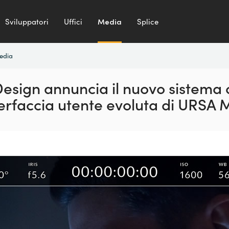
Sviluppatori
Uffici
Media
Splice
media
esign annuncia il nuovo sistema o
terfaccia utente evoluta di URSA M