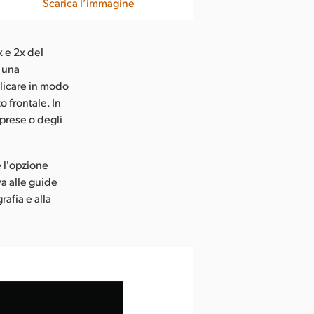
Scarica l’immagine
x e 2x del
e una
licare in modo
o frontale. In
iprese o degli
e l'opzione
va alle guide
rafia e alla