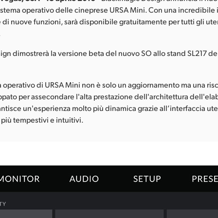
sistema operativo delle cineprese URSA Mini. Con una incredibile 
 di nuove funzioni, sarà disponibile gratuitamente per tutti gli ut
.
gn dimostrerà la versione beta del nuovo SO allo stand SL217 del
a operativo di URSA Mini non è solo un aggiornamento ma una risc
ppato per assecondare l'alta prestazione dell'architettura dell'el
ntisce un'esperienza molto più dinamica grazie all’interfaccia ut
 più tempestivi e intuitivi.