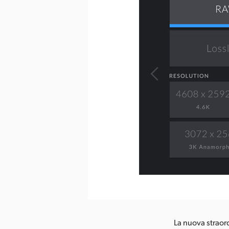
ca l’immagine
La nuova straor