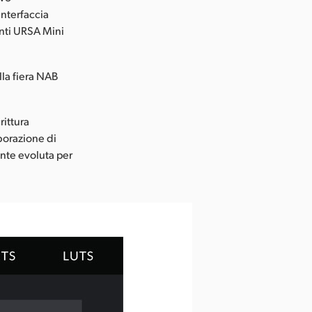
interfaccia
enti URSA Mini
la fiera NAB
rittura
aborazione di
ente evoluta per