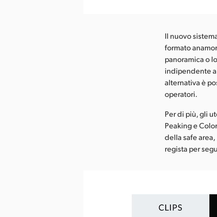
ca l’immagine
Il nuovo sistem
formato anamorf
panoramica o lo
indipendente al 
alternativa è po
operatori.
Per di più, gli 
Peaking e Color 
della safe area,
regista per segu