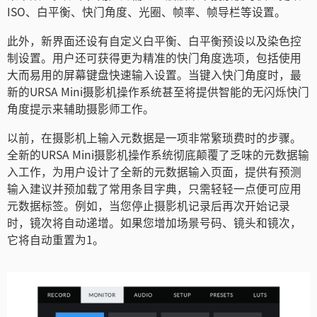
Turkey
ISO、白平衡、快门角度、光圈、帧率、帧导栏等设置。
UAE
此外，新界面还设有自定义白平衡、白平衡预设以及染色控
制设置。用户还可获得更为精准的快门角度选项，包括使用
Ukraine
大而易用的屏幕键盘快速输入设置。当键入快门角度时，最
新的URSA Mini摄影机操作系统甚至将提供智能的无闪烁快门
United Kingdom
角度提示来辅助摄影师工作。
United States
以前，在摄影机上输入元数据是一项非常繁琐费时的步骤。
全新的URSA Mini摄影机操作系统彻底颠覆了乏味的元数据输
入工作，为用户设计了全新的元数据输入页面，提供有预测
输入建议并预加载了常用条目字典，只需轻轻一点便可应用
元数据标签。例如，当您停止摄影机记录后再次开始记录
时，镜次将自动递增。如果您增加场景号码、镜头和镜次，
它将自动重置为1。