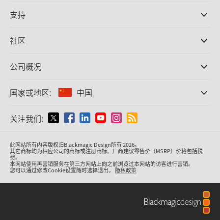
专业摄影机
支持
DaVinci Resolve和Fusion软件
ATEM Production Switcher系列
经销商
社区
Ultimatte
支持中心
硬盘录机
联系我们
Splice社区
公司概况
采集和输出
Cintel胶片扫描
办事处
格式转换
国家或地区:
中国
关于我们
广播级转换器
合作伙伴
监看
请选择国家或地区
关注我们:
媒体
网络存储
MultiView
Argentina
此网站所有内容版权归Blackmagic Design所有 2026。
信号分配
其它商标均为相应公司的商标或注册商标。厂商建议零售价（MSRP）价格包括税
费。
流媒体直播及编码
Australia
本网站使用再营销服务在第三方网站上向之前浏览过本网站的访客进行营销。
您可以通过修改Cookie设置随时选择退出。
隐私政策
Austria
Brazil