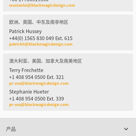
wuxiaolei@blackmagicdesign.com
欧洲、英国、中东及南非地区
Patrick Hussey
+44(0) 1565 830 049 Ext. 615
patrickh@blackmagicdesign.com
澳大利亚、美国、加拿大及南美地区
Terry Frechette
+1 408 954 0500 Ext. 321
pr-usa@blackmagicdesign.com
Stephanie Hueter
+1 408 954 0500 Ext. 339
pr-usa@blackmagicdesign.com
产品