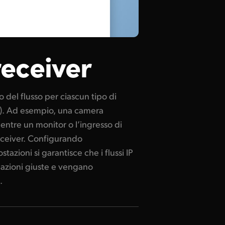
receiver
.