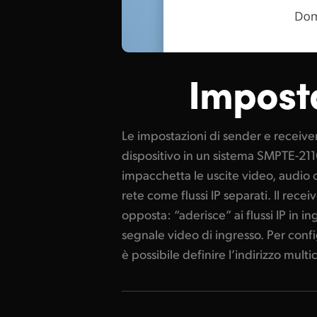
Impost
Le impostazioni di sender e receiver 
numero di porta e il formato del fl
dispositivo in un sistema SMPTE-211
flusso elementare (essence). A
impacchetta le uscite video, audio o 
funzionerà come sender, mentre u
rete come flussi IP separati. Il rece
uno switcher fungerà da rece
opposta: “aderisce” ai flussi IP in in
correttamente queste impostazioni s
segnale video di ingresso. Per confi
2110 raggiungano le destinazioni 
è possibile definire l’indirizzo multic