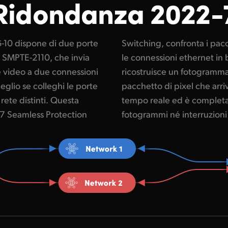
Ridondanza 2022-
-10 dispone di due porte
P in ingresso su entrambe
a SMPTE-2110, che invia
umero di sequenza e poi
e video a due connessioni
 perfetto utilizzando il
eglio se colleghi le porte
mo. Il passaggio avviene in
rete distinti. Questa
do, senza perdita di
7 Seamless Protection
fotogrammi né interruzioni