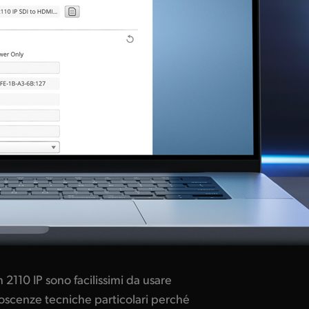
2110 IP sono facilissimi da usare
scenze tecniche particolari perché