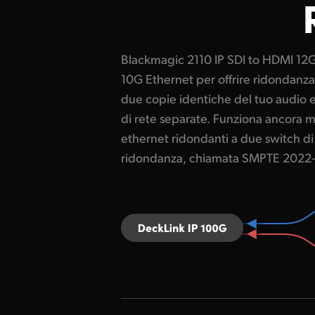
Blackmagic 2110 IP SDI to HDMI 12G
Switching, confronta i pacchetti RT
10G Ethernet per offrire ridondanz
le connessioni ethernet in base al n
due copie identiche del tuo audio 
ricostruisce un fotogramma video
di rete separate. Funziona ancora m
pacchetto di pixel che arriva per pri
ethernet ridondanti a due switch di 
tempo reale ed è completamente flui
ridondanza, chiamata SMPTE 2022-