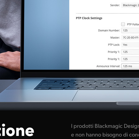
ione
I prodotti Blackmagic Design 
e non hanno bisogno di cono