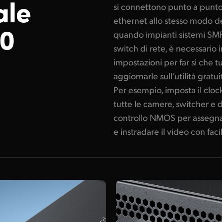
ale
si connettono punto a punto.
ethernet allo stesso modo de
0
quando impianti sistemi SMPT
switch di rete, è necessario 
impostazioni per far sì che t
aggiornarle sull’utilità grat
Per esempio, imposta il cloc
tutte le camere, switcher e d
controllo NMOS per assegna
e instradare il video con facil