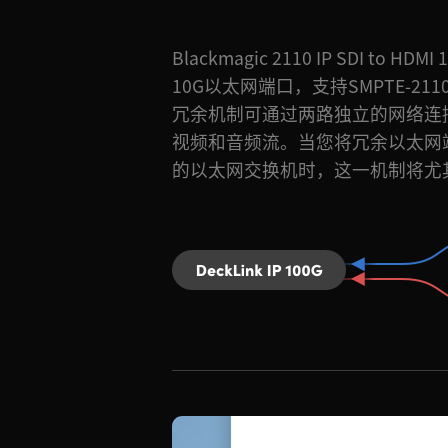
Blackmagic 2110 IP SDI to 
做“SMPTE 2022-7无缝保护
10G以太网端口，支持SMPTE-2110
接口上接收到的RTP数据包的序列
冗余机制可通过两路独立的网络连
数据包中重建完整的视频帧。这一
视频和音频流。当您将冗余以太网
的以太网交换机时，这一机制将尤