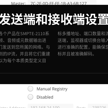
发送端和接收端设
产品在SMPTE-2110系
。因此，摄影机可以作为发
频、音频或元数据输出进
作为接收端。对各项设置
它们发送到您所属的网络。与
 IP流可以顺利抵达正确目
到的IP流，并且将它们重建
标并且被准确解码。
以为每个本质类型定义目