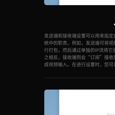
发送端和接收端设置可以用来指定各个
标多播地址、端口数量和流格式
统中的职责。例如，发送端可将视
送端，监视器或切换台输入则可以
行打包，然后通过单独的IP流将
进行准确的配置，能确保您的2110
之相反，接收端则会“订阅”接收
成视频输入。在进行设置时，您可