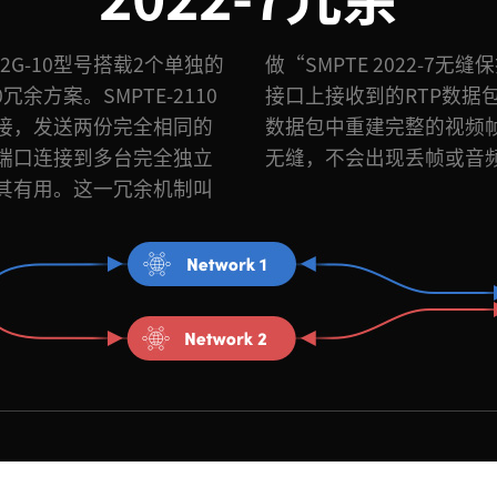
HDMI 12G-10型号搭载2个单独的
切换”，它可以比对两个以太网
冗余方案。SMPTE-2110
号，然后从最先到达的像素
接，发送两份完全相同的
切换为实时执行并且完全
端口连接到多台完全独立
无缝，不会出现丢帧或音
其有用。这一冗余机制叫