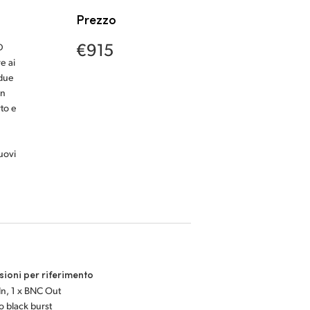
Prezzo
€915
D
e ai
 due
un
rto e
nuovi
ioni per riferimento
In, 1 x BNC Out
 o black burst