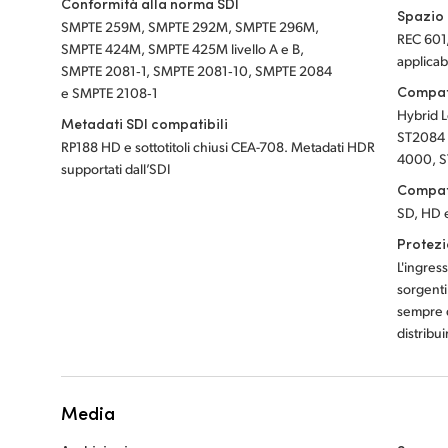
Conformità alla norma SDI
Spazio 
SMPTE 259M, SMPTE 292M, SMPTE 296M,
REC 601
SMPTE 424M, SMPTE 425M livello A e B,
applicab
SMPTE 2081‑1, SMPTE 2081‑10, SMPTE 2084
Compat
e SMPTE 2108‑1
Hybrid 
Metadati SDI compatibili
ST2084 
RP188 HD e sottotitoli chiusi CEA-708. Metadati HDR
4000, S
supportati dall’SDI
Compati
SD, HD e
Protezi
L'ingres
sorgenti
sempre d
distribu
Media