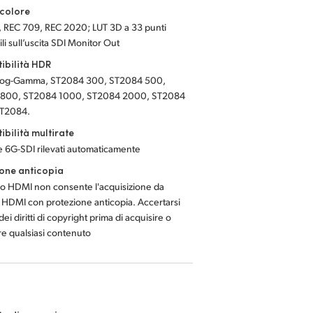
colore
, REC 709, REC 2020; LUT 3D a 33 punti
ili sull’uscita SDI Monitor Out
ibilità HDR
Log-Gamma, ST2084 300, ST2084 500,
800, ST2084 1000, ST2084 2000, ST2084
T2084.
bilità multirate
 6G-SDI rilevati automaticamente
one anticopia
so HDMI non consente l'acquisizione da
 HDMI con protezione anticopia. Accertarsi
ei diritti di copyright prima di acquisire o
ire qualsiasi contenuto