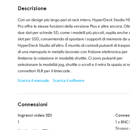
Descrizione
Con un design più largo pari al rack intero, HyperDeck Studio H
Pro offre le stesse funzioni della versione Plus e altre ancora. Oltr
due slot per schede SD, come i modelli più piccoli, ospita anche
slot per SSD, consentendo di spostare i supporti di memoria da 
HyperDeck Studio all’altro. È munito di comodi pulsanti di traspo
di una manopola in metallo lavorato con frizione elettronica per
limitarne la rotazione in modalità shuttle. Ci sono pulsanti per
selezionare la modalità jog, shuttle o scroll e il retro fa spazio ai 
connettori XLR per il timecode.
Scarica il manuale
Scarica il software
Connessioni
Ingressi video SDI
Conness
1
1 x BNC 
Tri-sync