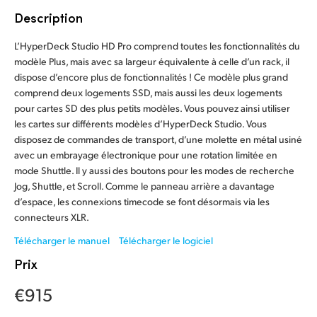
Finland
Description
Spécifications
France
L’HyperDeck Studio HD Pro comprend toutes les fonctionnalités du
modèle Plus, mais avec sa largeur équivalente à celle d’un rack, il
Germany
dispose d’encore plus de fonctionnalités ! Ce modèle plus grand
comprend deux logements SSD, mais aussi les deux logements
Hong Kong SAR, China
pour cartes SD des plus petits modèles. Vous pouvez ainsi utiliser
les cartes sur différents modèles d’HyperDeck Studio. Vous
India
disposez de commandes de transport, d’une molette en métal usiné
avec un embrayage électronique pour une rotation limitée en
Italy
mode Shuttle. Il y aussi des boutons pour les modes de recherche
Jog, Shuttle, et Scroll. Comme le panneau arrière a davantage
Japan
d’espace, les connexions timecode se font désormais via les
connecteurs XLR.
Korea
Télécharger le manuel
Télécharger le logiciel
Mexico
Prix
Malaysia
€915