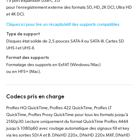
1 x port expansion USB-C 3.0
pour l’enregistrement externe des formats SD, HD, 2K DCI, Ultra HD
et 4K DCI.
Cliquez ici pour lire un récapitulatif des
supports compatibles
Type de support
Disques état solide de 2,5 pouces SATA-II ou SATA-III. Cartes SD
UHS-I
et UHS-II.
Format des supports
Formatage des supports en ExFAT (Windows/Mac)
ou en HFS+ (Mac).
Codecs pris en charge
ProRes HQ QuickTime, ProRes 422 QuickTime, ProRes LT
QuickTime, ProRes Proxy QuickTime pour tous les formats jusqu’à
2160p30. Lecture uniquement du format QuickTime ProRes 4444
jusqu’à 1080p60 avec routage automatique des signaux fill et key
via les sorties SDI A et B. DNxHD 220x, DNxHD 220x MXF, DNxHD