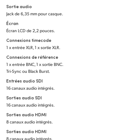
Sortie audio
UAE
Jack de 6,35 mm pour casque.
Ukraine
Écran
Écran LCD de 2,2 pouces.
United Kingdom
Connexions timecode
1 x entrée XLR, 1 x sortie XLR.
United States
Connexions de référence
1 x entrée BNC, 1 x sortie BNC.
Tri-Sync ou Black Burst.
Entrées audio SDI
16 canaux audio intégrés.
Sorties audio SDI
16 canaux audio intégrés.
Sorties audio HDMI
8 canaux audio intégrés.
Sorties audio HDMI
8 canaux audio intégrés.