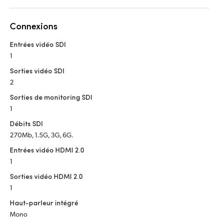
Netherlands
New Zealand
Connexions
Norway
Entrées vidéo SDI
1
Poland
Sorties vidéo SDI
2
Portugal
Sorties de monitoring SDI
Singapore
1
Débits SDI
South Africa
270Mb, 1.5G, 3G, 6G.
Spain
Entrées vidéo HDMI 2.0
1
Sweden
Sorties vidéo HDMI 2.0
1
Chinese Taipei
Haut-parleur intégré
Turkey
Mono