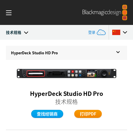
技术规格
登录
HyperDeck Studio
Argentina
HyperDeck Studio HD Pro
Australia
型号
Austria
工作流程
Brazil
HyperDeck Studio HD Pro
Blackmagic OS
技术规格
Canada
多机位
中国
查找经销商
打印PDF
Denmark
DaVinci Resolve Replay