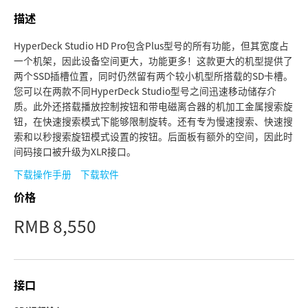
Finland
描述
技术规格
France
HyperDeck Studio HD Pro包含Plus型号的所有功能，但其宽度占
一个机架，因此设备空间更大，功能更多！这款更大的机型提供了
Germany
两个SSD插槽位置，同时仍然留有两个较小机型所搭载的SD卡槽。
您可以在两款不同HyperDeck Studio型号之间迅速移动储存介
中国香港
质。此外还搭载播放控制按钮和带电磁离合器的机加工金属搜索旋
钮，在快速搜索模式下能够限制旋转。还有专为慢速搜索、快速搜
India
索和以秒搜索旋钮模式设置的按钮。后面板有额外的空间，因此时
间码接口被升级为XLR接口。
Italy
下载操作手册
下载软件
Japan
价格
RMB 8,550
Korea
Mexico
Malaysia
接口