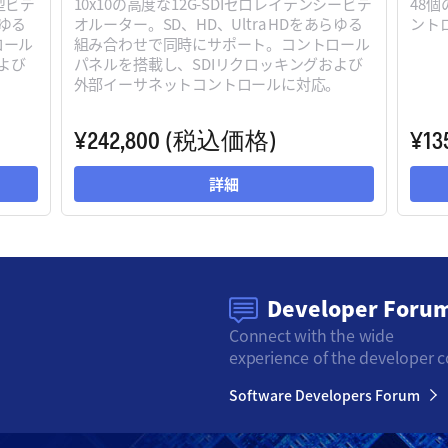
大型ビデ
10x10の高度な12G-SDIゼロレイテンシービデ
48
らゆる
オルーター。SD、HD、Ultra HDをあらゆる
ント
ロール
組み合わせで同時にサポート。コントロール
よび
パネルを搭載し、SDIリクロッキングおよび
。
外部イーサネットコントロールに対応。
¥242,800
(税込価格)
¥13
詳細
Developer Foru
Connect with the wide
experience of the developer 
Software Developers Forum