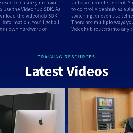
 used to create your own
o use the RS-422 protocol
so use the Videohub SDK. As
vice for router crosspoint
download the Videohub SDK
ctions from your computer!
information. You’ll get all
egrate Blackmagic Design's
 your own hardware or
Videohub routers into any 
TRAINING RESOURCES
Latest Videos