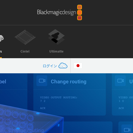
rs
Cintel
Ultimatte
ログイン