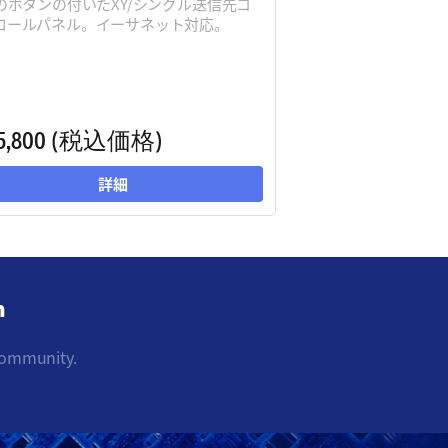
個のボタンの付いたXY/シングル送信先コ
ロールパネル。イーサネット対応。
5,800
(税込価格)
詳細
m
community.