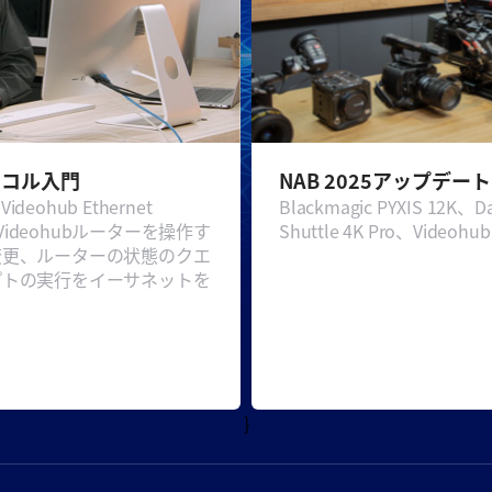
トコル入門
NAB 2025アップデート
hub Ethernet
Blackmagic PYXIS 12K、Da
c Videohubルーターを操作す
Shuttle 4K Pro、Vide
変更、ルーターの状態のクエ
プトの実行をイーサネットを
}