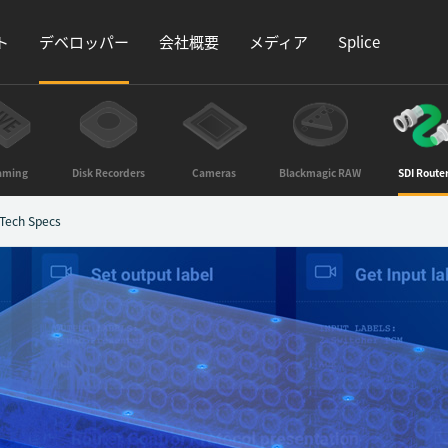
ト
デベロッパー
会社概要
メディア
Splice
aming
Disk Recorders
Cameras
Blackmagic RAW
SDI Route
Tech Specs