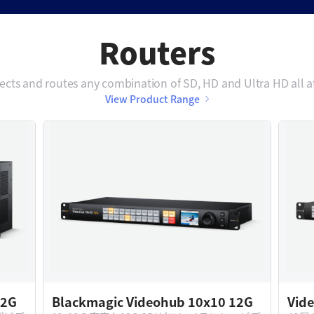
Routers
cts and routes any combination of SD, HD and Ultra HD all a
View Product Range
12G
Blackmagic Videohub 10x10 12G
Vid