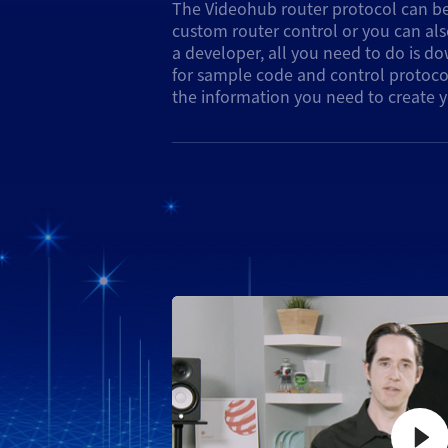
The Videohub router protocol can be
software remote control. You can als
custom router control or you can al
to control Videohub as a slave de
a developer, all you need to do is 
switching, or even use telnet instru
for sample code and control protocol 
There are multiple ways you can int
the information you need to create