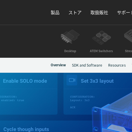
製品
ストア
取扱販社
サポー
Desktop
ATEM Switchers
Stre
Overview
SDK and Software
Resources