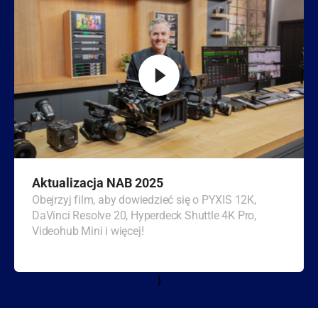
Turkey
UAE
Ukraine
United Kingdom
United States
Aktualizacja NAB 2025
Obejrzyj film, aby dowiedzieć się o PYXIS 12K,
DaVinci Resolve 20, Hyperdeck Shuttle 4K Pro,
Videohub Mini i więcej!
}