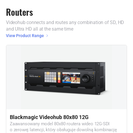
Routers
Videohub connects and routes any combination of SD, HD
and Ultra HD all at the same time
View Product Range
Blackmagic Videohub 80x80 12G
Zaawansowany model 80x80 routera wideo 12G-SDI
o zerowej latencji, który obsługuje dowolną kombinację