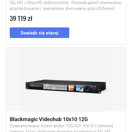
SD, HD i Ultra HD jednocześnie. Posiada panel sterowania,
przetaktowanie i zewnętrzne sterowanie przez Ethernet.
39 119 zł
Dowiedz się więcej
Blackmagic Videohub 10x10 12G
Zaawansowany router wideo 12G-SDI 10x10 o zerowej
latencji, który obsługuje dowolną kombinację SD, HD