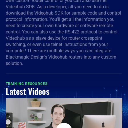
own custom router control or you can also use the
Videohub SDK. As a developer, all you need to do is
Denmark
download the Videohub SDK for sample code and control
protocol information. You’ll get all the information you
Finland
need to create your own hardware or software remote
control. You can also use the RS-422 protocol to control
France
Videohub as a slave device for router crosspoint
switching, or even use telnet instructions from your
Germany
computer! There are multiple ways you can integrate
Blackmagic Design's Videohub routers into any custom
Hong Kong SAR, China
solution.
India
Italy
TRAINING RESOURCES
Latest Videos
Japan
Korea
Mexico