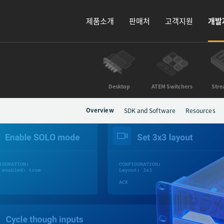
제품소개
판매처
고객지원
개발
Desktop
ATEM Switchers
Stre
Overview
SDK and Software
Resources