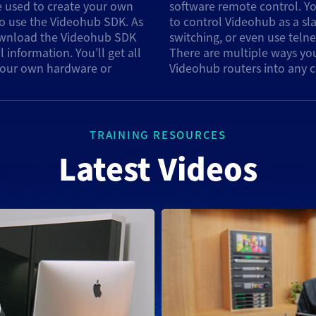
 used to create your own
o use the RS-422 protocol
so use the Videohub SDK. As
vice for router crosspoint
download the Videohub SDK
ctions from your computer!
information. You’ll get all
egrate Blackmagic Design's
 your own hardware or
Videohub routers into any 
TRAINING RESOURCES
Latest Videos