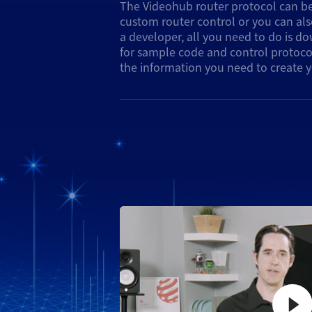
The Videohub router protocol can be
software remote control. You can als
custom router control or you can al
to control Videohub as a slave de
a developer, all you need to do is 
switching, or even use telnet instru
for sample code and control protocol 
There are multiple ways you can int
the information you need to create