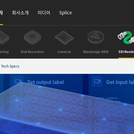
자
회사소개
미디어
Splice
aming
Disk Recorders
Cameras
Blackmagic RAW
SDI Route
Tech Specs