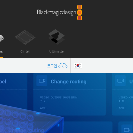
rs
Cintel
Ultimatte
로그인