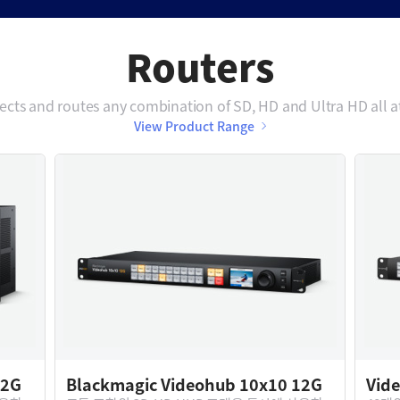
Routers
cts and routes any combination of SD, HD and Ultra HD all a
View Product Range
12G
Blackmagic Videohub 10x10 12G
Vid