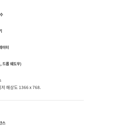
 수
기
레이터
, 드롭 쉐도우)
스
저 해상도 1366 x 768.
던스