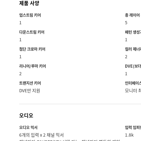
제품 사양
업스트림 키어
총 레이어
1
5
다운스트림 키어
패턴 생성
1
1
첨단 크로마 키어
컬러 제너
1
2
리니어/루마 키어
DVE(보더
2
1
트랜지션 키어
인터페이
DVE만 지원
모니터 최
오디오
오디오 믹서
입력 임피
6개의 입력 x 2 채널 믹서
1.8k