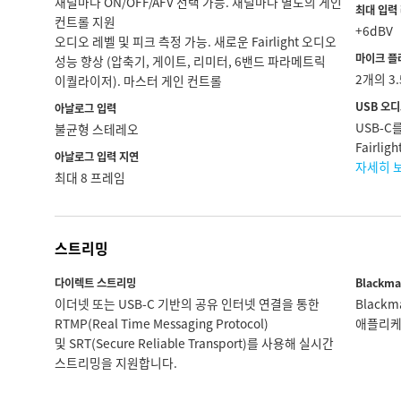
채널마다 ON/OFF/AFV 선택 가능. 채널마다 별도의 게인
최대 입력
컨트롤 지원
+6dBV
오디오 레벨 및 피크 측정 가능. 새로운 Fairlight 오디오
마이크 플
성능 향상 (압축기, 게이트, 리미터, 6밴드 파라메트릭
2개의 3
이퀄라이저). 마스터 게인 컨트롤
USB 오
아날로그 입력
USB-
불균형 스테레오
Fairl
아날로그 입력 지연
자세히 
최대 8 프레임
스트리밍
다이렉트 스트리밍
Blackma
이더넷 또는 USB-C 기반의 공유 인터넷 연결을 통한
Blackm
RTMP(Real Time Messaging Protocol)
애플리케
및 SRT(Secure Reliable Transport)를 사용해 실시간
스트리밍을 지원합니다.