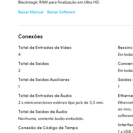
Blackmagic RAW para finalização em Ultra HD.
Baixar Manual
Baixar Software
Conexões
Total de Entradas de Vídeo
Ressinc
4
Em toda
Total de Saídas
Conver
2
Em toda
Total de Saídas Auxiliares
Saídas
1
1
Total de Entradas de Áudio
Etherne
2 x miniconectores estéreo tipo jack de 3,5 mm.
Etherne
ao vivo,
Total de Saídas de Áudio
software
Nenhuma, somente áudio embutido.
Interf
Conexão de Código de Tempo
1 x USB 