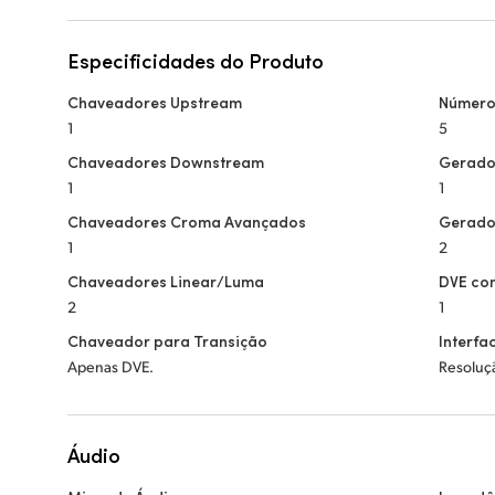
Especificidades do Produto
Chaveadores Upstream
Número
1
5
Chaveadores Downstream
Gerado
1
1
Chaveadores Croma Avançados
Gerado
1
2
Chaveadores Linear/Luma
DVE co
2
1
Chaveador para Transição
Interfa
Apenas DVE.
Resoluç
Áudio