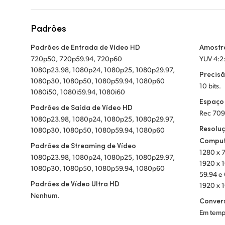
Padrões
Padrões de Entrada de Vídeo HD
Amostr
720p50, 720p59.94, 720p60
YUV 4:2
1080p23.98, 1080p24, 1080p25, 1080p29.97,
Precisã
1080p30, 1080p50, 1080p59.94, 1080p60
10 bits.
1080i50, 1080i59.94, 1080i60
Espaço
Padrões de Saída de Vídeo HD
Rec 70
1080p23.98, 1080p24, 1080p25, 1080p29.97,
Resolu
1080p30, 1080p50, 1080p59.94, 1080p60
Comput
Padrões de Streaming de Vídeo
1280 x 
1080p23.98, 1080p24, 1080p25, 1080p29.97,
1920 x 1
1080p30, 1080p50, 1080p59.94, 1080p60
59.94 e
Padrões de Vídeo Ultra HD
1920 x 
Nenhum.
Conver
Em temp