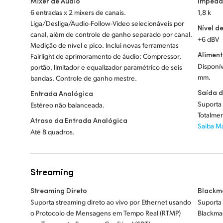
Mixer de Áudio
Impedâ
6 entradas x 2 mixers de canais.
1,8 k
Liga/Desliga/Audio-Follow-Video selecionáveis por
Nível d
canal, além de controle de ganho separado por canal.
+6 dBV
Medição de nível e pico. Inclui novas ferramentas
Alimen
Fairlight de aprimoramento de áudio: Compressor,
Disponív
portão, limitador e equalizador paramétrico de seis
mm.
bandas. Controle de ganho mestre.
Saída d
Entrada Analógica
Suporta 
Estéreo não balanceada.
Totalmen
Atraso da Entrada Analógica
Saiba M
Até 8 quadros.
Streaming
Streaming Direto
Blackm
Suporta streaming direto ao vivo por Ethernet usando
Suporta 
o Protocolo de Mensagens em Tempo Real (RTMP)
Blackma