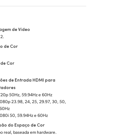
agem de Vídeo
:2.
o de Cor
 de Cor
9
ções de Entrada HDMI para
adores
720p 50Hz, 59.94Hz
e 60Hz
080p 23.98, 24, 25, 29.97, 30, 50,
 60Hz
1080i 50, 59.94Hz
e 60Hz
são do Espaço de Cor
o real, baseada em hardware.