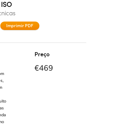
 ISO
cnicas
Imprimir PDF
Preço
€469
om
s,
ém
uito
as
nda
omo