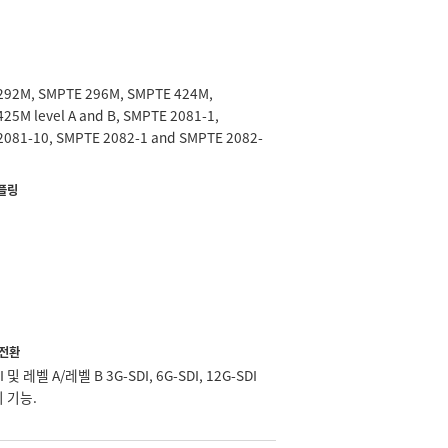
292M, SMPTE 296M, SMPTE 424M,
25M level A and B, SMPTE 2081-1,
2081-10, SMPTE 2082-1 and SMPTE 2082-
플링
9
 전환
I 및 레벨 A/레벨 B 3G-SDI, 6G-SDI, 12G-SDI
 기능.