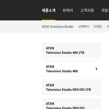
제품소개
판매처
고객지원
개발
ATEM Television Studio
시작하기
디자인
ATEM
Television Studio 4K8 2TB
ATEM
Television Studio 4K8
ATEM
Television Studio HD8 ISO 2TB
ATEM
Television Studio HD8 ISO