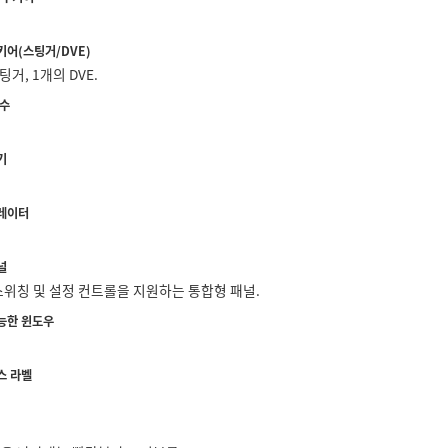
키어(스팅거/DVE)
팅거, 1개의 DVE.
 수
기
레이터
널
스위칭 및 설정 컨트롤을 지원하는 통합형 패널.
능한 윈도우
스 라벨