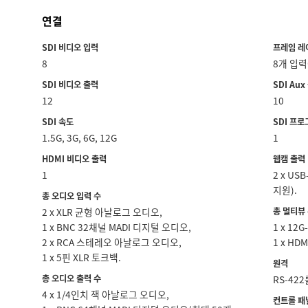
연결
SDI 비디오 입력
프레임 레
8
8개 입력
SDI 비디오 출력
SDI Aux
12
10
SDI 속도
SDI 프
1.5G, 3G, 6G, 12G
1
HDMI 비디오 출력
웹캠 출력
1
2 x U
지원).
총 오디오 입력 수
2 x XLR 균형 아날로그 오디오,
총 멀티뷰
1 x BNC 32채널 MADI 디지털 오디오,
1 x 12G
2 x RCA 스테레오 아날로그 오디오,
1 x HDM
1 x 5핀 XLR 토크백.
원격
총 오디오 출력 수
RS-42
4 x 1/4인치 잭 아날로그 오디오,
컨트롤 패