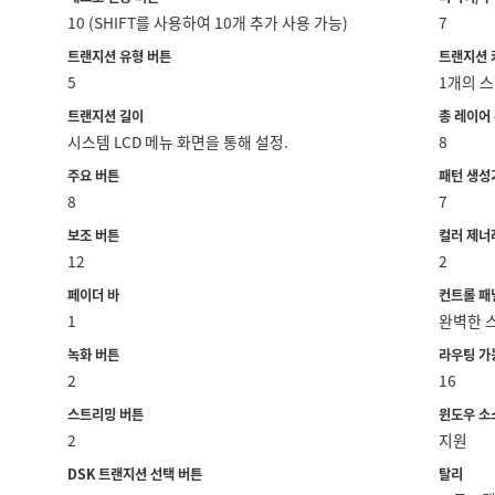
10 (SHIFT를 사용하여 10개 추가 사용 가능)
7
트랜지션 유형 버튼
트랜지션 
5
1개의 스
트랜지션 길이
총 레이어
시스템 LCD 메뉴 화면을 통해 설정.
8
주요 버튼
패턴 생성
8
7
보조 버튼
컬러 제너
12
2
페이더 바
컨트롤 패
1
완벽한 
녹화 버튼
라우팅 가
2
16
스트리밍 버튼
윈도우 소
2
지원
DSK 트랜지션 선택 버튼
탈리