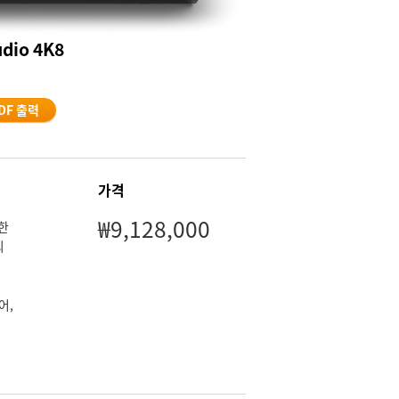
udio 4K8
DF 출력
가격
₩9,128,000
력한
의
어,