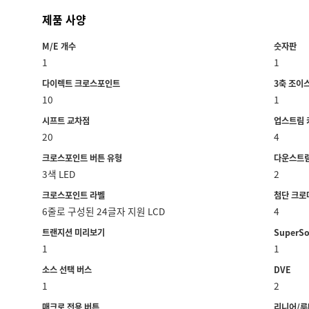
제품 사양
M/E 개수
숫자판
1
1
다이렉트 크로스포인트
3축 조이
10
1
시프트 교차점
업스트림 
20
4
크로스포인트 버튼 유형
다운스트림
3색 LED
2
크로스포인트 라벨
첨단 크로
6줄로 구성된 24글자 지원 LCD
4
트랜지션 미리보기
SuperSo
1
1
소스 선택 버스
DVE
1
2
매크로 전용 버튼
리니어/루