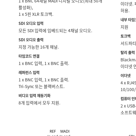
1 x BNC 64채널 MADI 디지털 오디오(최대 50개
이더넷. 
활성화),
허용.
1 x 5핀 XLR 토크백.
내부 타임
SDI 오디오 입력
지원
모든 SDI 입력에 임베드되는 4채널 오디오.
토크백
SDI 오디오 출력
서드파티 
지정 가능한 16개 채널.
탈리 출력
타임코드 연결
Blackma
1 x BNC 입력, 1 x BNC 출력.
이더넷 연
레퍼런스 입력
이더넷
1 x BNC 입력, 1 x BNC 출력.
4 x R
Tri-Sync 또는 블랙버스트.
10/100
비디오 입력 재동기화
컴퓨터 인
8개 입력에서 모두 지원.
2 x US
소프트웨