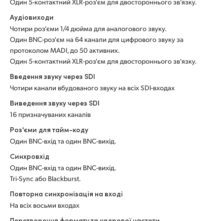
Один 5-контактний XLR-роз'єм для двостороннього зв'язку.
UAE
Аудіовиходи
Чотири роз'єми 1/4 дюйма для аналогового звуку.
Ukraine
Один BNC-роз'єм на 64 канали для цифрового звуку за
протоколом MADI, до 50 активних.
United Kingdom
Один 5-контактний XLR-роз'єм для двостороннього зв'язку.
Введення звуку через SDI
United States
Чотири канали вбудованого звуку на всіх SDI-входах
Виведення звуку через SDI
16 призначуваних каналів
Роз'єми для тайм-коду
Один BNC-вхід та один BNC-вихід.
Синхровхід
Один BNC-вхід та один BNC-вихід.
Tri-Sync або Blackburst.
Повторна синхронізація на вході
На всіх восьми входах
Перетворення формату та кадрової частоти