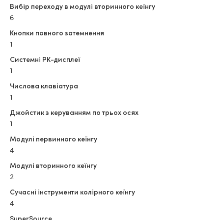
Вибір переходу в модулі вторинного кеїнгу
6
Кнопки повного затемнення
1
Системні РК-дисплеї
1
Числова клавіатура
1
Джойстик з керуванням по трьох осях
1
Модулі первинного кеїнгу
4
Модулі вторинного кеїнгу
2
Сучасні інструменти колірного кеїнгу
4
SuperSource