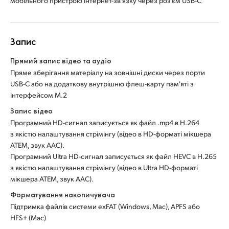
мобільного пристрою інтернет-зв'язку через роз'єм USB-C
Запис
Прямий запис відео та аудіо
Пряме зберігання матеріалу на зовнішні диски через порти
USB-C або на додаткову внутрішню флеш-карту пам'яті з
інтерфейсом M.2
Запис відео
Програмний HD-сигнал записується як файл .mp4 в H.264
з якістю налаштування стрімінгу (відео в HD-форматі мікшера
ATEM, звук AAC).
Програмний Ultra HD-сигнал записується як файл HEVC в H.265
з якістю налаштування стрімінгу (відео в Ultra HD-форматі
мікшера ATEM, звук AAC).
Форматування накопичувача
Підтримка файлів системи exFAT (Windows, Mac), APFS або
HFS+ (Mac)