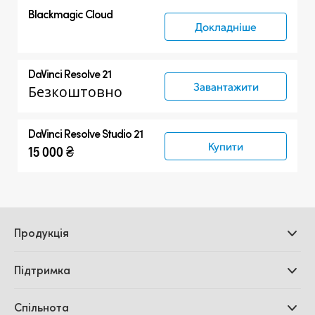
Blackmagic Cloud
Докладніше
DaVinci Resolve 21
Завантажити
Безкоштовно
DaVinci Resolve Studio 21
Купити
15 000 ₴
Продукція
Професійні камери
Підтримка
Додатки DaVinci
Resolve і Fusion
Дилери
Спільнота
Відеомікшери ATEM
Центр підтримки