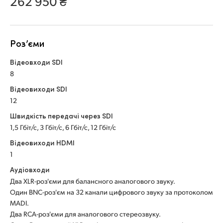
262 950 ₴
Netherlands
New Zealand
Роз’єми
Norway
Відеовходи SDI
Poland
8
Portugal
Відеовиходи SDI
12
Singapore
Швидкість передачі через SDI
1,5 Гбіт/с, 3 Гбіт/с, 6 Гбіт/с, 12 Гбіт/с
South Africa
Відеовиходи HDMI
Spain
1
Аудіовходи
Sweden
Два XLR-роз'єми для балансного аналогового звуку.
Один BNC-роз'єм на 32 канали цифрового звуку за протоколом
Chinese Taipei
MADI.
Два RCA-роз'єми для аналогового стереозвуку.
Turkey