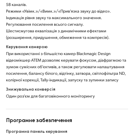
58 каналів.
Режими «Увімк.»/«Вимк.»/«Прив'язка звуку до відео».
Індикація рівня звуку та максимального значення.
Регулювання посилення всього сигналу.
Шестисмугова еквалізація з динамічними ефектами
(розширення, придушення, обмеження та компресія).
Керування камерою
При використанні з більшістю камер Blackmagic Design
відеомікшер ATEM дозволяє керувати фокусом, діафрагмою та
зумом сумісних об'єктивів, а також регулювати налаштування
посилення, балансу білого, відтінку, затвора, світлофільтра ND,
колірної корекції, Tally-індикації, запуску та зупинки запису
Знижувальна конверсія
Один роз'єм для багатовіконного моніторингу
Програмне забезпечення
Програмна панель керування