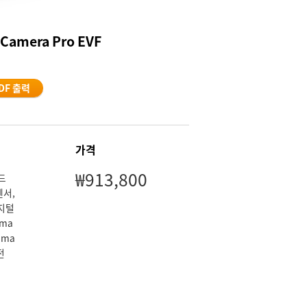
 Camera Pro EVF
DF 출력
가격
₩913,800
헬드
센서,
디지털
ma
ema
전