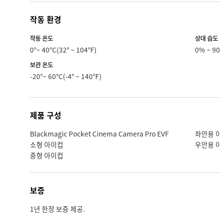
작동 환경
작동 온도
상대 습도
0°~ 40°C(32° ~ 104°F)
0% ~ 
보관 온도
-20°~ 60°C(-4° ~ 140°F)
제품 구성
Blackmagic Pocket Cinema Camera Pro EVF
좌안용 
소형 아이컵
우안용 
중형 아이컵
보증
1년 한정 보증 제공.