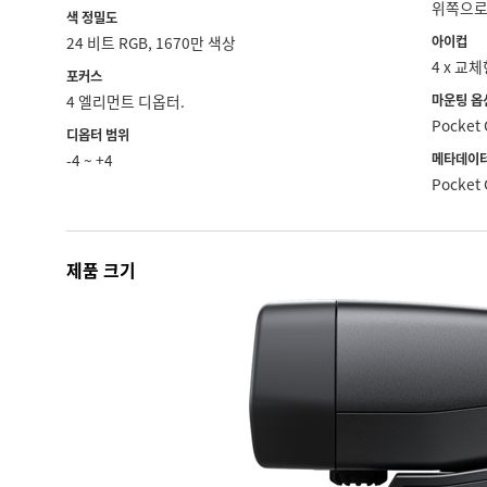
위쪽으로 
색 정밀도
24 비트 RGB, 1670만 색상
아이컵
4 x 교
포커스
4 엘리먼트 디옵터.
마운팅 옵
Pocket
디옵터 범위
-4 ~ +4
메타데이터
Pocket
제품 크기