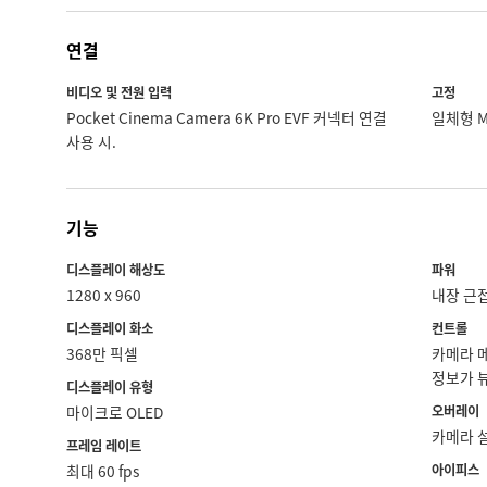
연결
비디오 및 전원 입력
고정
Pocket Cinema Camera 6K Pro EVF 커넥터 연결
일체형 M4
사용 시.
기능
디스플레이 해상도
파워
1280 x 960
내장 근접
디스플레이 화소
컨트롤
368만 픽셀
카메라 
정보가 
디스플레이 유형
마이크로 OLED
오버레이
카메라 설
프레임 레이트
최대 60 fps
아이피스