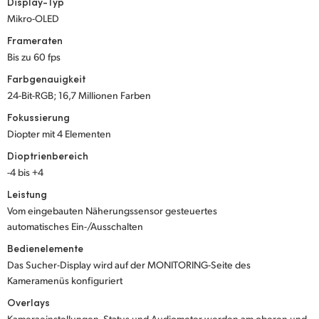
Display-Typ
Mikro-OLED
UAE
Frameraten
Ukraine
Bis zu 60 fps
Farbgenauigkeit
United Kingdom
24-Bit-RGB; 16,7 Millionen Farben
United States
Fokussierung
Diopter mit 4 Elementen
Dioptrienbereich
-4 bis +4
Leistung
Vom eingebauten Näherungssensor gesteuertes
automatisches Ein-/Ausschalten
Bedienelemente
Das Sucher-Display wird auf der MONITORING-Seite des
Kameramenüs konfiguriert
Overlays
Kameraeinstellungen, Status und Audiometer werden am oberen und