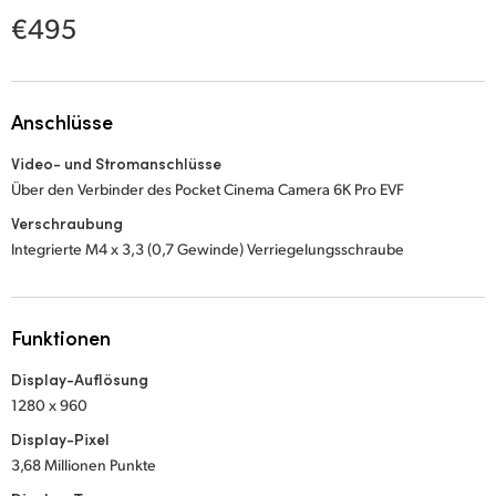
Netherlands
€495
New Zealand
Norway
Anschlüsse
Poland
Video- und Stromanschlüsse
Über den Verbinder des Pocket Cinema Camera 6K Pro EVF
Portugal
Verschraubung
Singapore
Integrierte M4 x 3,3 (0,7 Gewinde)
Verriegelungsschraube
South Africa
Funktionen
Spain
Display-Auflösung
Sweden
1280 x 960
Chinese Taipei
Display-Pixel
3,68 Millionen Punkte
Turkey