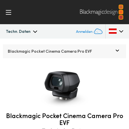
Techn. Daten
Anmelden
Pocket Cinema Camera
Argentina
Blackmagic Pocket
Cinema Camera Pro EVF
Australia
Workflow
Austria
Design
Brazil
Zubehör
Canada
Blackmagic OS
China
Blackmagic Pocket Cinema Camera Pro
EVF
Denmark
Blackmagic RAW