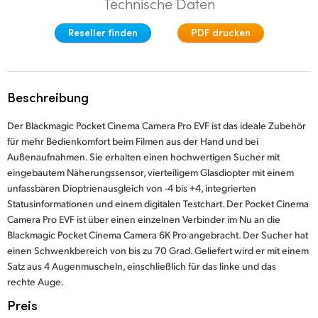
Technische Daten
Finland
Studio
Reseller finden
PDF drucken
France
Galerie
Germany
Beschreibung
Techn. Daten
Hong Kong SAR, China
Der Blackmagic Pocket Cinema Camera Pro EVF ist das ideale Zubehör
India
für mehr Bedienkomfort beim Filmen aus der Hand und bei
Außenaufnahmen. Sie erhalten einen hochwertigen Sucher mit
Italy
eingebautem Näherungssensor, vierteiligem Glasdiopter mit einem
unfassbaren Dioptrienausgleich von -4 bis +4, integrierten
Japan
Statusinformationen und einem digitalen Testchart. Der Pocket Cinema
Camera Pro EVF ist über einen einzelnen Verbinder im Nu an die
Korea
Blackmagic Pocket Cinema Camera 6K Pro angebracht. Der Sucher hat
einen Schwenkbereich von bis zu 70 Grad. Geliefert wird er mit einem
Mexico
Satz aus 4 Augenmuscheln, einschließlich für das linke und das
rechte Auge.
Malaysia
Preis