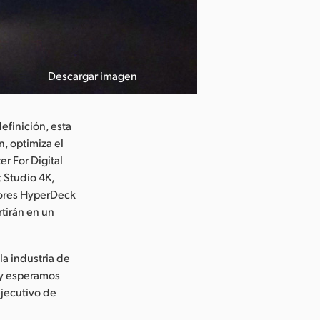
Descargar imagen
efinición, esta
n, optimiza el
r For Digital
 Studio 4K,
dores HyperDeck
rtirán en un
a industria de
 y esperamos
ejecutivo de