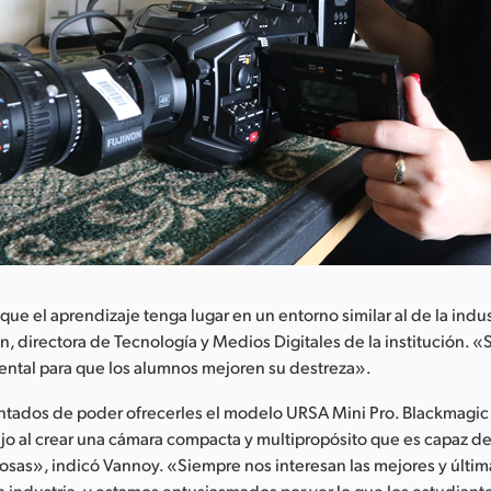
que el aprendizaje tenga lugar en un entorno similar al de la indus
, directora de Tecnología y Medios Digitales de la institución.
ental para que los alumnos mejoren su destreza».
tados de poder ofrecerles el modelo URSA Mini Pro. Blackmagic 
jo al crear una cámara compacta y multipropósito que es capaz de
sas», indicó Vannoy. «Siempre nos interesan las mejores y últim
 industria, y estamos entusiasmados por ver lo que los estudiant