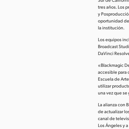
tres años. Los 
y Posproducció
oportunidad de 
la institución.
Los equipos in
Broadcast Stud
DaVinci Resolve
«Blackmagic Des
accesible para 
Escuela de Art
utilizar produc
una vez que se
La alianza con 
de actualizar l
canal de televi
Los Ángeles y a 