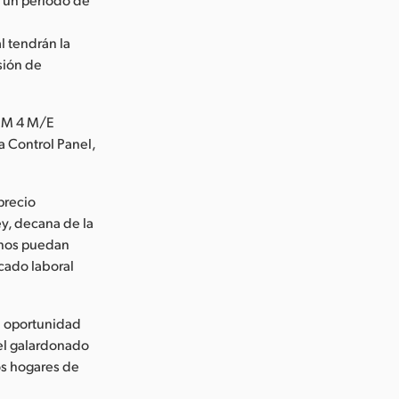
 tendrán la
sión de
TEM 4 M/E
 Control Panel,
precio
ey, decana de la
mnos puedan
rcado laboral
a oportunidad
 el galardonado
os hogares de