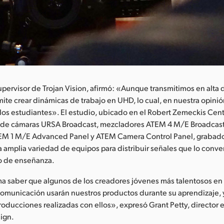
pervisor de Trojan Vision, afirmó: «Aunque transmitimos en alta d
ite crear dinámicas de trabajo en UHD, lo cual, en nuestra opinió
los estudiantes». El estudio, ubicado en el Robert Zemeckis Cente
á de cámaras URSA Broadcast, mezcladores ATEM 4 M/E Broadcast
TEM 1 M/E Advanced Panel y ATEM Camera Control Panel, graba
a amplia variedad de equipos para distribuir señales que lo conve
o de enseñanza.
 saber que algunos de los creadores jóvenes más talentosos en l
comunicación usarán nuestros productos durante su aprendizaje,
producciones realizadas con ellos», expresó Grant Petty, director 
ign.