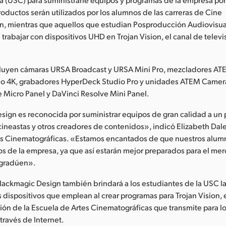
productos serán utilizados por los alumnos de las carreras de Cine
n, mientras que aquellos que estudian Posproducción Audiovisual
trabajar con dispositivos UHD en Trojan Vision, el canal de televi
cluyen cámaras URSA Broadcast y URSA Mini Pro, mezcladores A
io 4K, grabadores HyperDeck Studio Pro y unidades ATEM Camera
 Micro Panel y DaVinci Resolve Mini Panel.
ign es reconocida por suministrar equipos de gran calidad a un 
cineastas y otros creadores de contenidos», indicó Elizabeth Dal
es Cinematográficas. «Estamos encantados de que nuestros alu
tos de la empresa, ya que así estarán mejor preparados para el me
 gradúen».
Blackmagic Design también brindará a los estudiantes de la USC l
os dispositivos que emplean al crear programas para Trojan Vision,
sión de la Escuela de Artes Cinematográficas que transmite para l
través de Internet.