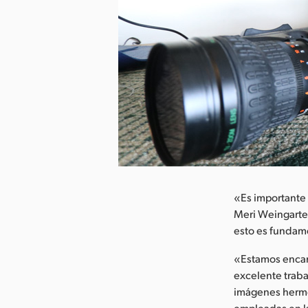
argar imagen
«Es importante 
Meri Weingarten
esto es fundam
«Estamos encan
excelente traba
imágenes hermo
empleadas en la