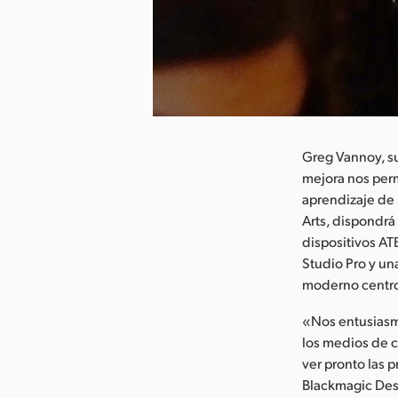
argar imagen
Greg Vannoy, su
mejora nos perm
aprendizaje de 
Arts, dispondr
dispositivos A
Studio Pro y un
moderno centr
«Nos entusiasma
los medios de 
ver pronto las 
Blackmagic Des