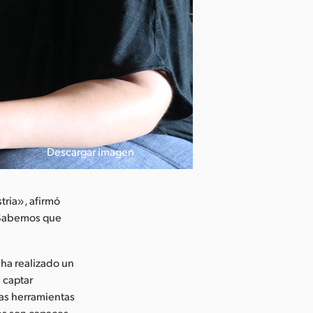
Descargar imagen
tria», afirmó
 «Sabemos que
ha realizado un
 captar
as herramientas
es son capaces