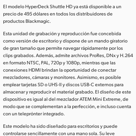
Netherlands
El modelo HyperDeck Shuttle HD ya está disponible a un
precio de 495 dólares en todos los distribuidores de
New Zealand
productos Blackmagic.
Norway
Esta unidad de grabación y reproducción fue concebida
Poland
como versión de escritorio y dispone de un mando giratorio
de gran tamaño que permite navegar rápidamente por los
Portugal
clips grabados. Además, admite archivos ProRes, DNx y H.264
en formato NTSC, PAL, 720p y 1080p, mientras que las
Singapore
conexiones HDMI brindan la oportunidad de conectar
mezcladores, cámaras y monitores. Asimismo, es posible
South Africa
emplear tarjetas SD o UHS-II y discos USB-C externos para
almacenar y reproducir el material grabado. El diseño de este
España
dispositivo es igual al del mezclador ATEM Mini Extreme, de
Sweden
modo que se complementan a la perfección, e incluso cuenta
con un teleprónter integrado.
Chinese Taipei
Este modelo ha sido diseñado para escritorios y puede
Turkey
controlarse sencillamente con una mano sola. Su leve