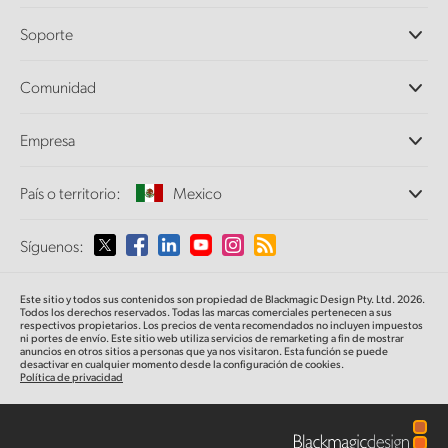
Cámaras profesionales
Soporte
DaVinci Resolve y Fusion
Mezcladores ATEM
Distribuidores
Comunidad
Ultimatte
Centro de soporte técnico
Grabadores digitales
Contáctanos
Comunidad Splice
Empresa
Captura y reproducción
Escáner Cintel
Oficinas
Conversión de formatos
País o territorio:
Mexico
Perfil empresarial
Conversores profesionales
Colaboradores
Supervisión
Selecciona un país o territorio
Síguenos:
Medios
Almacenamiento en redes
MultiView
Argentina
Este sitio y todos sus contenidos son propiedad de Blackmagic Design Pty. Ltd. 2026.
Direccionamiento y distribución
Todos los derechos reservados. Todas las marcas comerciales pertenecen a sus
respectivos propietarios. Los precios de venta recomendados no incluyen impuestos
Transmisión y codificación
Australia
ni portes de envío. Este sitio web utiliza servicios de remarketing a fin de mostrar
anuncios en otros sitios a personas que ya nos visitaron. Esta función se puede
desactivar en cualquier momento desde la configuración de cookies.
Política de privacidad
Austria
Brazil