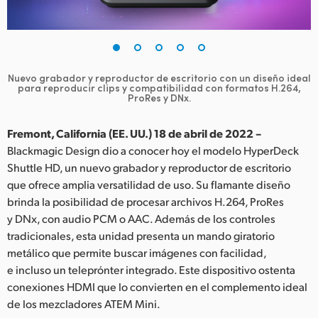
Finland
France
Germany
Nuevo grabador y reproductor de escritorio con un diseño
ideal
para reproducir clips y compatibilidad con formatos H.264,
ProRes y DNx.
Hong Kong SAR, China
Fremont, California (EE. UU.) 18 de abril de 2022 –
India
Blackmagic Design dio a conocer hoy el modelo HyperDeck
Italy
Shuttle HD, un nuevo grabador y reproductor de escritorio
que ofrece amplia versatilidad de uso. Su flamante diseño
Japan
brinda la posibilidad de procesar archivos H.264, ProRes
y DNx, con audio PCM o AAC. Además de los controles
Korea
tradicionales, esta unidad presenta un mando giratorio
metálico que permite buscar imágenes con facilidad,
Mexico
e incluso un teleprónter integrado. Este dispositivo ostenta
conexiones HDMI que lo convierten en el complemento ideal
Malaysia
de los mezcladores ATEM Mini.