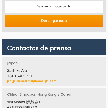
Descargar nota (texto)
Descargar todo
Contactos de prensa
Japón
Sachiko Arai
+81 3 5465 2101
pr-jp@blackmagicdesign.com
China, Singapur, Hong Kong y Corea
Wu Xiaolei (吴晓磊)
+86 17786519350