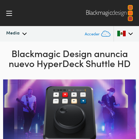
Media
Acceder
Novedades
Blackmagic Design anuncia
Argentina
nuevo HyperDeck Shuttle HD
Australia
Archivo
Austria
Imágenes
Brazil
Canada
China
Denmark