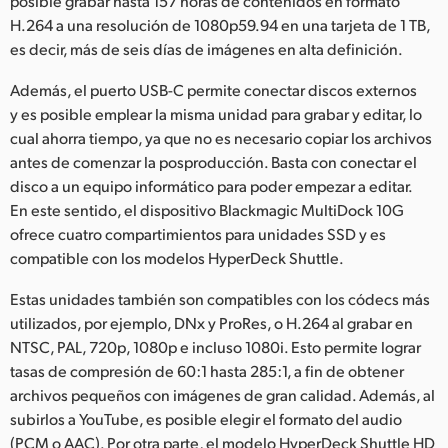
posible grabar hasta 157 horas de contenidos en formato
H.264 a una resolución de 1080p59.94 en una tarjeta de 1 TB,
es decir, más de seis días de imágenes en alta definición.
Además, el puerto USB-C permite conectar discos externos
y es posible emplear la misma unidad para grabar y editar, lo
cual ahorra tiempo, ya que no es necesario copiar los archivos
antes de comenzar la posproducción. Basta con conectar el
disco a un equipo informático para poder empezar a editar.
En este sentido, el dispositivo Blackmagic MultiDock 10G
ofrece cuatro compartimientos para unidades SSD y es
compatible con los modelos HyperDeck Shuttle.
Estas unidades también son compatibles con los códecs más
utilizados, por ejemplo, DNx y ProRes, o H.264 al grabar en
NTSC, PAL, 720p, 1080p e incluso 1080i. Esto permite lograr
tasas de compresión de 60:1 hasta 285:1, a fin de obtener
archivos pequeños con imágenes de gran calidad. Además, al
subirlos a YouTube, es posible elegir el formato del audio
(PCM o AAC). Por otra parte, el modelo HyperDeck Shuttle HD