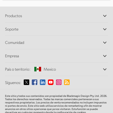
Productos
Cámaras profesionales
Soporte
DaVinci Resolve y Fusion
Mezcladores ATEM
Distribuidores
Comunidad
Ultimatte
Centro de soporte técnico
Grabadores digitales
Contáctanos
Comunidad Splice
Empresa
Captura y reproducción
Escáner Cintel
Oficinas
Conversión de formatos
País o territorio:
Mexico
Perfil empresarial
Conversores profesionales
Colaboradores
Supervisión
Selecciona un país o territorio
Síguenos:
Medios
Almacenamiento en redes
MultiView
Argentina
Este sitio y todos sus contenidos son propiedad de Blackmagic Design Pty. Ltd. 2026.
Direccionamiento y distribución
Todos los derechos reservados. Todas las marcas comerciales pertenecen a sus
respectivos propietarios. Los precios de venta recomendados no incluyen impuestos
Transmisión y codificación
Australia
ni portes de envío. Este sitio web utiliza servicios de remarketing a fin de mostrar
anuncios en otros sitios a personas que ya nos visitaron. Esta función se puede
desactivar en cualquier momento desde la configuración de cookies.