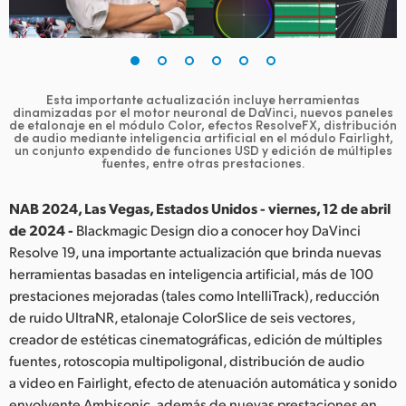
Finland
France
Germany
Esta importante actualización incluye herramientas
dinamizadas por
el motor neuronal de DaVinci, nuevos paneles
de etalonaje en el módulo Color,
efectos ResolveFX, distribución
Hong Kong SAR, China
de audio mediante inteligencia artificial en el módulo Fairlight,
un conjunto expendido de funciones USD y edición de múltiples
fuentes, entre otras prestaciones.
India
NAB 2024, Las Vegas, Estados Unidos - viernes, 12 de abril
Italy
de 2024 -
Blackmagic Design dio a conocer hoy DaVinci
Resolve 19, una importante actualización que brinda nuevas
Japan
herramientas basadas en inteligencia artificial, más de 100
Korea
prestaciones mejoradas (tales como IntelliTrack), reducción
de ruido UltraNR, etalonaje ColorSlice de seis vectores,
Mexico
creador de estéticas cinematográficas, edición de múltiples
fuentes, rotoscopia multipoligonal, distribución de audio
Malaysia
a video en Fairlight, efecto de atenuación automática y sonido
envolvente Ambisonic, además de nuevas prestaciones en