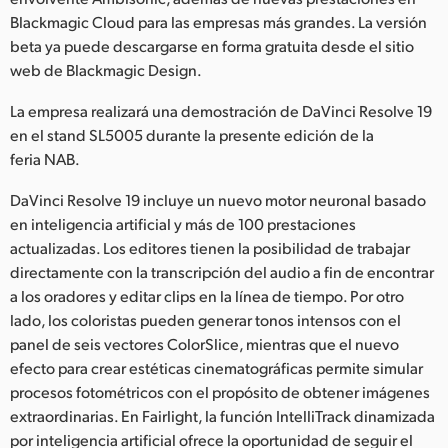
Netherlands
Blackmagic Cloud para las empresas más grandes. La versión
New Zealand
beta ya puede descargarse en forma gratuita desde el sitio
web de Blackmagic Design.
Norway
La empresa realizará una demostración de DaVinci Resolve 19
Poland
en el stand SL5005 durante la presente edición de la
feria NAB.
Portugal
DaVinci Resolve 19 incluye un nuevo motor neuronal basado
Singapore
en inteligencia artificial y más de 100 prestaciones
actualizadas. Los editores tienen la posibilidad de trabajar
South Africa
directamente con la transcripción del audio a fin de encontrar
a los oradores y editar clips en la línea de tiempo. Por otro
España
lado, los coloristas pueden generar tonos intensos con el
panel de seis vectores ColorSlice, mientras que el nuevo
Sweden
efecto para crear estéticas cinematográficas permite simular
Chinese Taipei
procesos fotométricos con el propósito de obtener imágenes
extraordinarias. En Fairlight, la función IntelliTrack dinamizada
Turkey
por inteligencia artificial ofrece la oportunidad de seguir el