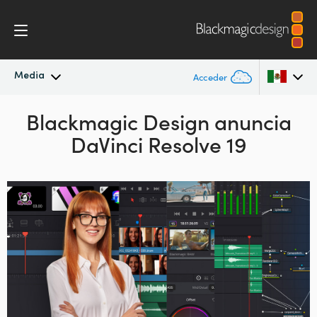
Media
Acceder
Novedades
Blackmagic Design anuncia
Argentina
DaVinci Resolve 19
Australia
Archivo
Austria
Imágenes
Brazil
Canada
China
Denmark