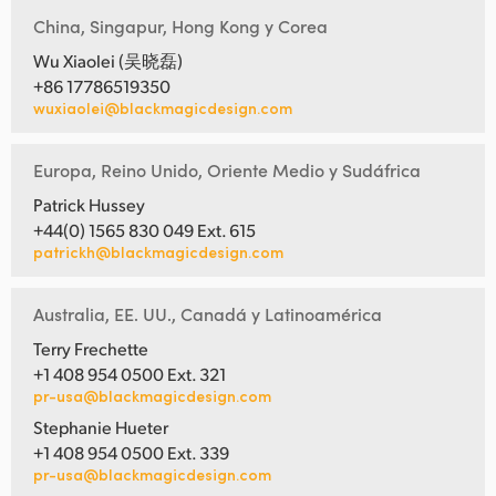
China, Singapur, Hong Kong y Corea
Wu Xiaolei (吴晓磊)
+86 17786519350
wuxiaolei@blackmagicdesign.com
Europa, Reino Unido, Oriente Medio y Sudáfrica
Patrick Hussey
+44(0) 1565 830 049 Ext. 615
patrickh@blackmagicdesign.com
Australia, EE. UU., Canadá y Latinoamérica
Terry Frechette
+1 408 954 0500 Ext. 321
pr-usa@blackmagicdesign.com
Stephanie Hueter
+1 408 954 0500 Ext. 339
pr-usa@blackmagicdesign.com