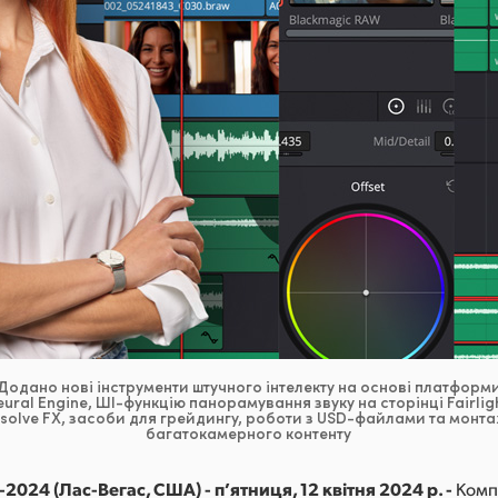
Додано нові інструменти штучного інтелекту на основі платформ
eural Engine, ШІ-функцію панорамування звуку на сторінці Fairlig
solve FX, засоби для грейдингу, роботи з USD-файлами та монт
багатокамерного контенту
2024 (Лас-Вегас, США) - п’ятниця, 12 квітня 2024 р. -
Комп