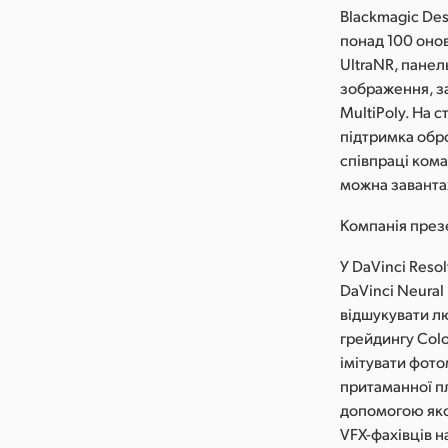
Blackmagic Des
понад 100 оно
UltraNR, панел
зображення, з
MultiPoly. На 
підтримка обро
співпраці кома
можна заванта
Компанія презе
У DaVinci Reso
DaVinci Neura
відшукувати л
грейдингу Colo
імітувати фот
притаманної плі
допомогою якої
VFX-фахівців н