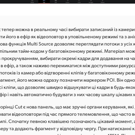
t тепер можна в реальному часі вибирати записаний із камери 
ти його в ефір як відеоповтор в уповільненому режимі та з а
ва функція Multi Source дозволяє переглядати потоки з усіх 
 спільним тайм-кодом у багатовіконному режимі. Матеріал мо
з прокручуванням, вибирати окремі кадри для додавання на ч
 в ефір, а також наживо перемикатися між доступними ракурс
потоків із камер або відтворенні кліпів у багатовіконному реж
агмент, його можна одразу позначити маркером POI. Він одн
сі кліпи, що дозволяє швидко відшукувати ці кадри в будь-яко
ефір і навіть автоматично будувати з них часову шкалу цікавих
сторінці Cut є нова панель, що має зручні органи керування, як
вати відеоповтори під час прямого телемовлення, що часто 
мпі. Спочатку певною клавішею позначають цікавий момент, 
ру та додають фрагмент у відповідну чергу. При натисканні 