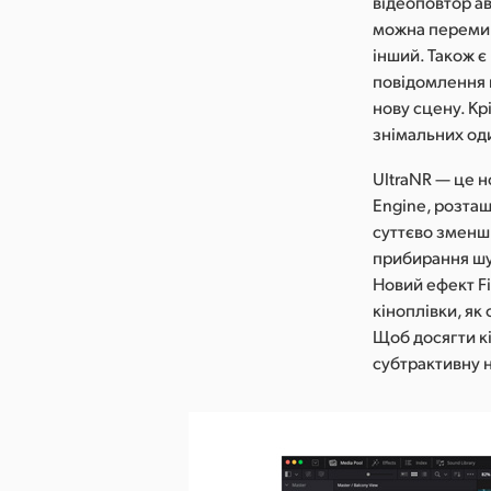
відеоповтор ав
можна перемика
інший. Також є
повідомлення г
нову сцену. Кр
знімальних оди
UltraNR — це 
Engine, розташ
суттєво зменш
прибирання шу
Новий ефект F
кіноплівки, як 
Щоб досягти кі
субтрактивну н