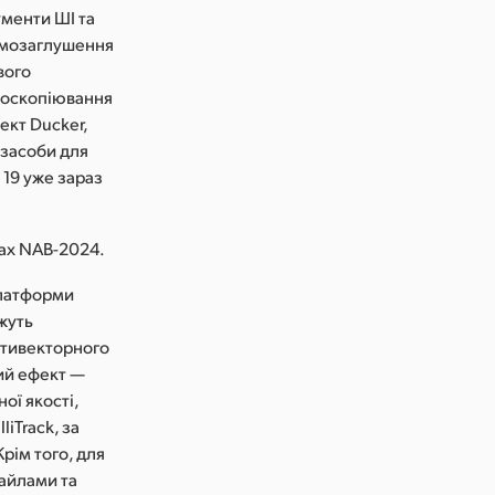
ументи ШІ та
шумозаглушення
вого
тоскопіювання
ект Ducker,
 засоби для
 19 уже зараз
ках NAB-2024.
платформи
жуть
стивекторного
вий ефект —
ої якості,
liTrack, за
рім того, для
файлами та