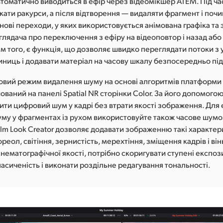
томатично виводиться в ефір через відеомікшер ATEM. Під ча
ти ракурси, а після відтворення — видаляти фрагмент і почи
 нові переходи, у яких використовується анімована графіка та 
лядача про переключення з ефіру на відеоповтор і назад або
ім того, є функція, що дозволяє швидко переглядати потоки з 
ниць і додавати матеріал на часову шкалу безпосередньо під
новий режим видалення шуму на основі алгоритмів платформи 
ований на панелі Spatial NR сторінки Color. За його допомог
ити цифровий шум у кадрі без втрати якості зображення. Для
му у фрагментах із рухом використовуйте також часове шум
ilm Look Creator дозволяє додавати зображенню такі характе
ореол, світіння, зернистість, мерехтіння, зміщення кадрів і ві
нематографічної якості, потрібно скоригувати ступені експоз
асиченість і виконати роздільне редагування тональності.