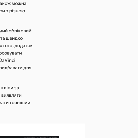
 також можна
ри з різною
мий обліковий
 та швидко
м того, додаток
тосовувати
DaVinci
придбавати для
кліпи за
а виявляти
вати точніший