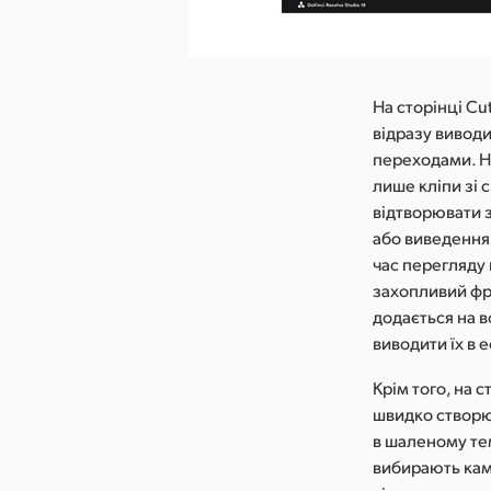
На сторінці Cu
відразу виводи
переходами. Но
лише кліпи зі
відтворювати 
або виведення
час перегляду 
захопливий фр
додається на в
виводити їх в 
Крім того, на 
швидко створю
в шаленому те
вибирають каме