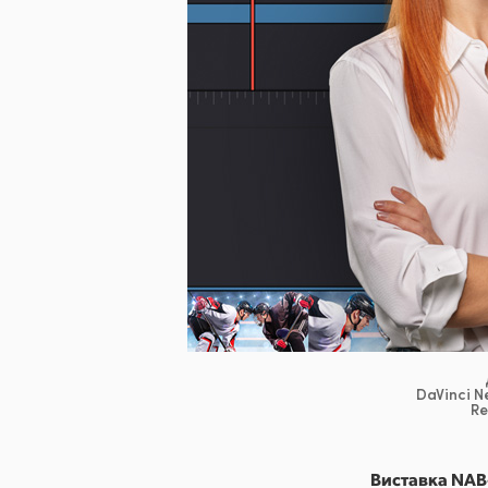
DaVinci N
Re
Виставка NAB-