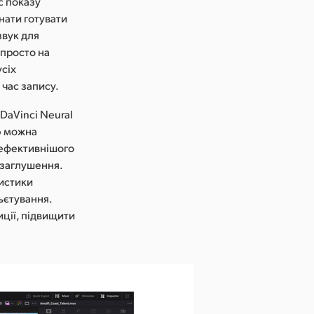
с показу
нати готувати
звук для
 просто на
усіх
 час запису.
DaVinci Neural
ою можна
 ефективнішого
озаглушення.
ристики
ньєтування.
иції, підвищити