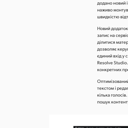
додано новий і
наживо монтув
швидкістю від
Новий додаток
запис на серві
ділитися матер
дозволяє керу
єдиний вхід у 
Resolve Studio
конкретних про
Оптимізований
текстом і реда
кілька голосів
пошук контенту