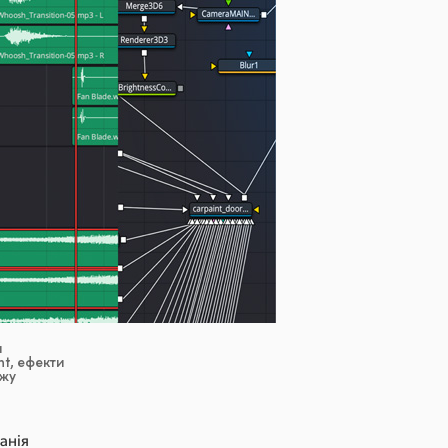
и
ht, ефекти
ажу
анія