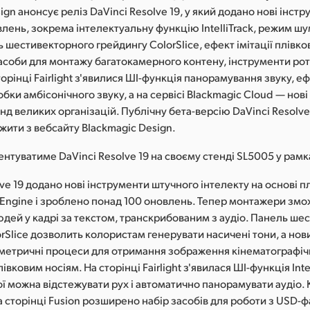
ign анонсує реліз DaVinci Resolve 19, у який додано нові інстр
влень, зокрема інтелектуальну функцію IntelliTrack, режим 
ь шестивекторного грейдингу ColorSlice, ефект імітації плівко
асоби для монтажу багатокамерного контену, інструменти ро
сторінці Fairlight з'явилися ШІ-функція панорамування звуку, еф
бки амбісонічного звуку, а на сервісі Blackmagic Cloud — нові
нд великих організацій. Публічну бета-версію DaVinci Resolve
жити з вебсайту Blackmagic Design.
нтуватиме DaVinci Resolve 19 на своєму стенді SL5005 у рам
lve 19 додано нові інструменти штучного інтелекту на основі 
l Engine і зроблено понад 100 оновлень. Тепер монтажери змо
юдей у кадрі за текстом, транскрибованим з аудіо. Панель ше
rSlice дозволить колористам генерувати насичені тони, а но
ометричні процеси для отримання зображення кінематографічн
вковим носіям. На сторінці Fairlight з'явилася ШІ-функція Intel
 можна відстежувати рух і автоматично панорамувати аудіо. К
а сторінці Fusion розширено набір засобів для роботи з USD-