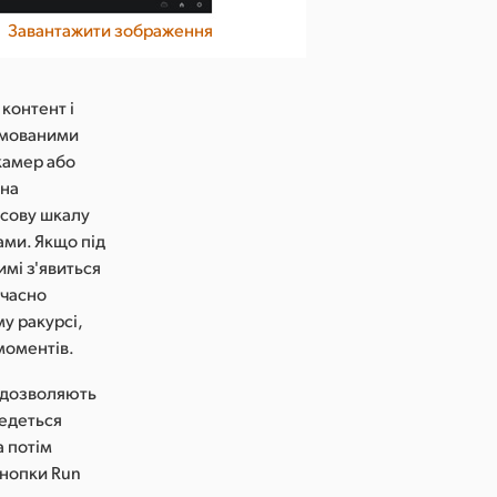
Завантажити зображення
контент і
німованими
камер або
жна
асову шкалу
ами. Якщо під
имі з'явиться
очасно
му ракурсі,
 моментів.
і дозволяють
ведеться
а потім
кнопки Run