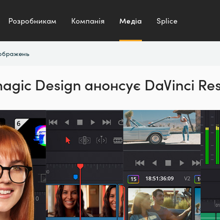
Розробникам
Компанія
Медіа
Splice
зображень
agic Design анонсує
DaVinci Res