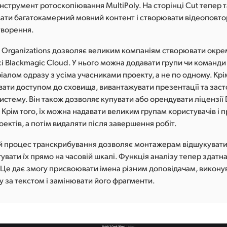
нструмент ротоскопіювання MultiPoly. На сторінці Cut тепер
ати багатокамерний мовний контент і створювати відеоповто
творення.
 Organizations дозволяє великим компаніям створювати окре
сі Blackmagic Cloud. У нього можна додавати групи чи команди
іалом одразу з усіма учасниками проекту, а не по одному. Крі
вати доступом до сховища, вивантажувати презентації та зас
систему. Він також дозволяє купувати або орендувати ліцензії 
. Крім того, їх можна надавати великим групам користувачів і 
ектів, а потім видаляти після завершення робіт.
 процес транскрибування дозволяє монтажерам відшукувати 
гувати їх прямо на часовій шкалі. Функція аналізу тепер здатн
. Це дає змогу присвоювати імена різним доповідачам, викону
 за текстом і замінювати його фрагменти.