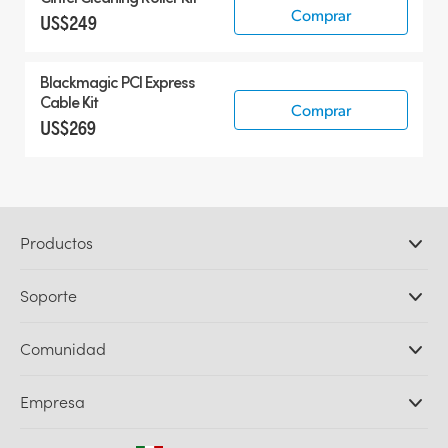
Comprar
US$249
Blackmagic PCI Express
Cable Kit
Comprar
US$269
Productos
Cámaras profesionales
Soporte
DaVinci Resolve y Fusion
Mezcladores ATEM
Distribuidores
Comunidad
Ultimatte
Centro de soporte técnico
Grabadores digitales
Contáctanos
Comunidad Splice
Empresa
Captura y reproducción
Escáner Cintel
Oficinas