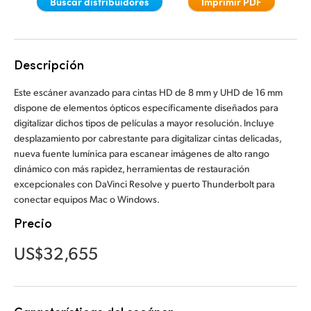
Buscar distribuidores
Imprimir PDF
Finland
France
Descripción
Germany
Este escáner avanzado para cintas HD de 8 mm y UHD de 16 mm
Hong Kong SAR, China
dispone de elementos ópticos específicamente diseñados para
digitalizar dichos tipos de películas a mayor resolución. Incluye
India
desplazamiento por cabrestante para digitalizar cintas delicadas,
nueva fuente lumínica para escanear imágenes de alto rango
Italy
dinámico con más rapidez, herramientas de restauración
excepcionales con DaVinci Resolve y puerto Thunderbolt para
Japan
conectar equipos Mac o Windows.
Precio
Korea
US$32,655
Mexico
Malaysia