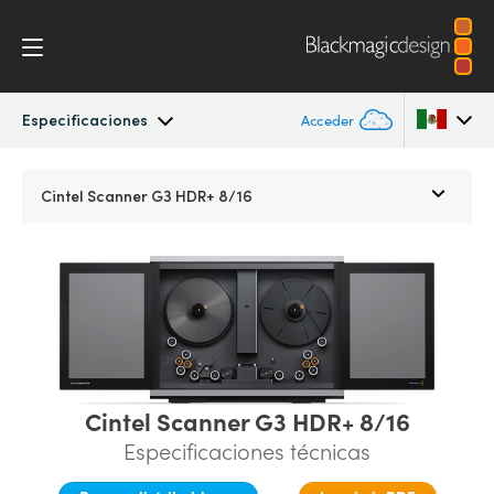
Especificaciones
Acceder
Cintel
Argentina
Cintel Scanner G3 HDR+ 8/16
Australia
Galería
Austria
Especificaciones
Brazil
Canada
Cintel Scanner G3 HDR+ 8/16
China
Especificaciones técnicas
Denmark