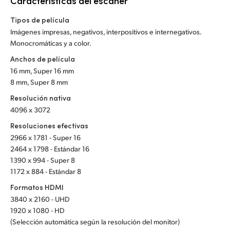
Características del escáner
Netherlands
Tipos de película
New Zealand
Imágenes impresas, negativos, interpositivos e internegativos.
Monocromáticas y a color.
Norway
Anchos de película
Poland
16 mm, Super 16 mm
8 mm, Super 8 mm
Portugal
Resolución nativa
4096 x 3072
Singapore
Resoluciones efectivas
South Africa
2966 x 1781 - Super 16
2464 x 1798 - Estándar 16
España
1390 x 994 - Super 8
1172 x 884 - Estándar 8
Sweden
Formatos HDMI
Chinese Taipei
3840 x 2160 - UHD
1920 x 1080 - HD
Turkey
(Selección automática según la resolución del monitor)