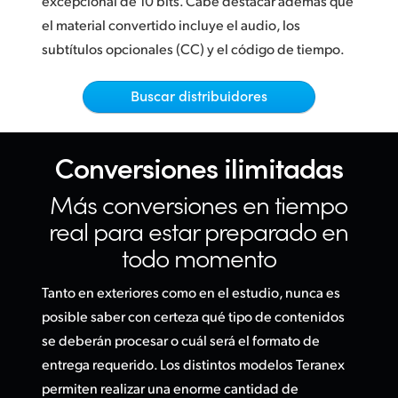
excepcional de 10 bits. Cabe destacar además que
Netherlands
Control general
el material convertido incluye el audio, los
New Zealand
Cuatro enlaces SDI para superficies audiovisuales
subtítulos opcionales (CC) y el código de tiempo.
o control de imágenes
Norway
Buscar distribuidores
El preferido de las emisoras
Poland
Portugal
Conversiones ilimitadas
Singapore
Más conversiones en
tiempo
real para estar preparado en
South Africa
todo momento
España
Tanto en exteriores como en el estudio, nunca es
Sweden
posible saber con certeza qué tipo de contenidos
se deberán procesar o cuál será el formato de
Chinese Taipei
entrega requerido. Los distintos modelos Teranex
Turkey
permiten realizar una enorme cantidad de