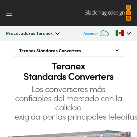
Procesadores Teranex
Acceder
Teranex Standards Converters
Teranex Standards Converters
Teranex Standards Converters
Argentina
Teranex
Conversiones ilimitadas
Australia
Procesos
Standards Converters
1089 tipos de conversiones
Austria
Conversiones
Los conversores más
Procesamiento HDMI de avanzada
Brazil
confiables del mercado
con la
Diseño
Conversiones al instante con latencia baja
Canada
calidad
Almacenamiento de imágenes
exigida por las principales teledifu
Tecnología
China
Congelamiento de imágenes
Denmark
Especificaciones