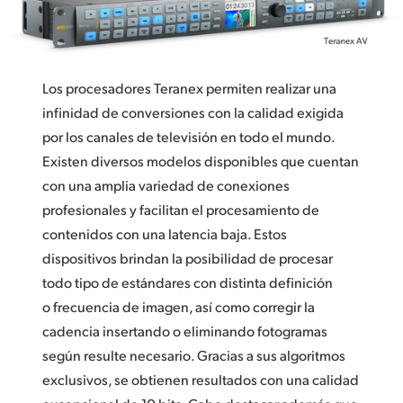
Calidad Teranex
Finland
Ajuste óptico de la imagen y procesamiento a nivel
France
de subpixel
Los procesadores Teranex permiten realizar una
Germany
infinidad de conversiones con la calidad exigida
Desentrelazamiento de calidad excepcional
Hong Kong SAR, China
por los canales de televisión en todo el mundo.
Detección de la cadencia
Existen diversos modelos disponibles que cuentan
India
con una amplia variedad de conexiones
Diseño familiar. Panel de control con tecnología
profesionales y facilitan el procesamiento de
Italy
de avanzada
contenidos con una latencia baja. Estos
Japan
dispositivos brindan la posibilidad de procesar
Tecnología SDI 12G
todo tipo de estándares con distinta definición
Korea
Conexiones de vanguardia
o frecuencia de imagen, así como corregir la
Mexico
cadencia insertando o eliminando fotogramas
Control de la imagen
según resulte necesario. Gracias a sus algoritmos
Malaysia
Datos auxiliares
exclusivos, se obtienen resultados con una calidad