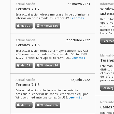
Actualización
15 marzo 2023
Informaci
Teranex 7.1.7
Windows
sistem
Esta actualización ofrece mejoras a fin de optimizar la
fabricación de los modelos Teranex AV.
Leer más
Requisito
operativos
Mac OS
Windows x86
y reprodu
(Desktop 
HyperDeck
Actualización
27 octubre 2022
Leer má
Teranex 7.1.6
Esta actualización brinda una mejor conectividad USB
y Ethernet en los modelos Teranex Mini SDI to HDMI
Manual de
12G y Teranex Mini Optical to HDMI 12G.
Leer más
Terane
Mac OS
Windows x86
Este manua
distintos
el nuevo 
de refere
Actualización
22 junio 2022
procesam
Teranex 7.1.5
Descarg
Esta actualización soluciona un inconveniente
ocasional al conectar unidades Teranex AV a equipos
Windows mediante una conexión USB.
Leer más
Nota inf
Mac OS
Windows x86
Cables
Esta nota