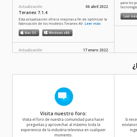
para los 
Actualización
06 abril 2022
tecnologí
Teranex 7.1.4
Leer má
Esta actualización ofrece mejoras a fin de optimizar la
fabricación de los modelos Teranex AV.
Leer más
Mac OS
Windows x86
Actualización
17 enero 2022
Teranex 7.1.3
Esta actualización ofrece mejoras a fin de optimizar la
¿
fabricación de los modelos Teranex Mini SDI to Audio
12G y Teranex Mini Audio to SDI 12G.
Leer más
Mac OS
Windows x86
Actualización
22 noviembre 2021
Teranex 7.1.2
Esta actualización brinda compatibilidad con
Visita nuestro foro:
frecuencias de 47.95 y 48 f/s en los modelos Teranex
Mini SDI to HDMI 12G, Teranex Mini HDMI to SDI 12G,
Visita el foro de nuestra comunidad para hacer
Si nec
Teranex Mini HDMI to Optical 12G y Teranex Mini
preguntas y aprovechar al máximo toda la
envíanos
Optical to HDMI 12G. Además, mejora el
experiencia de la industria televisiva en cualquier
ing
procesamiento del audio Dolby 5.1 en las versiones
momento.
Teranex Mini SDI to HDMI 12G y Teranex Mini Optical